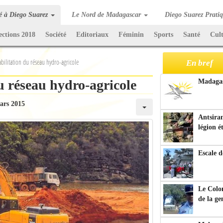
té à Diego Suarez
Le Nord de Madagascar
Diego Suarez Prati
ections 2018
Société
Editoriaux
Féminin
Sports
Santé
Cul
bilitation du réseau hydro-agricole
En bref
u réseau hydro-agricole
Madagasc
ars 2015
Antsiran
légion é
Escale d
Le Colo
de la g