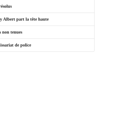
résolus
y Albert part la tête haute
s non tenues
ssariat de police