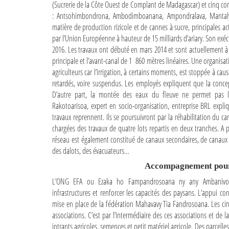
(Sucrerie de la Côte Ouest de Complant de Madagascar) et cinq com
: Antsohimbondrona, Ambodimboanana, Ampondralava, Mantaly, 
matière de production rizicole et de cannes à sucre, principales a
par l’Union Européenne à hauteur de 15 milliards d’ariary. Son ex
2016. Les travaux ont débuté en mars 2014 et sont actuellement à la
principale et l’avant-canal de 1 860 mètres linéaires. Une organisat
agriculteurs car l’irrigation, à certains moments, est stoppée à ca
retardés, voire suspendus. Les employés expliquent que la concepti
D’autre part, la montée des eaux du fleuve ne permet pas la d
Rakotoarisoa, expert en socio-organisation, entreprise BRL expli
travaux reprennent. Ils se poursuivront par la réhabilitation du c
chargées des travaux de quatre lots repartis en deux tranches. A pa
réseau est également constitué de canaux secondaires, de canaux te
des dalots, des évacuateurs…
Accompagnement pour 
L’ONG EFA ou Ezaka ho Fampandrosoana ny any Ambanivohit
infrastructures et renforcer les capacités des paysans. L’appui co
mise en place de la fédération Mahavavy Tia Fandrosoana. Les ci
associations. C’est par l’intermédiaire des ces associations et de l
intrants agricoles, semences et petit matériel agricole. Des parcell