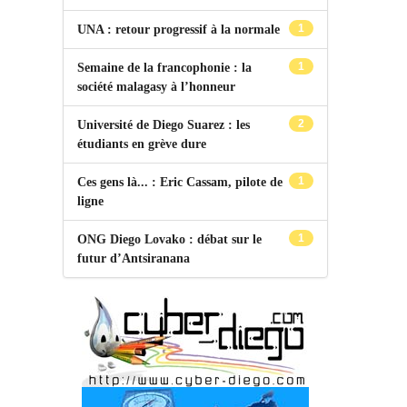
1
UNA : retour progressif à la normale
1
Semaine de la francophonie : la
société malagasy à l’honneur
2
Université de Diego Suarez : les
étudiants en grève dure
1
Ces gens là... : Eric Cassam, pilote de
ligne
1
ONG Diego Lovako : débat sur le
futur d’Antsiranana