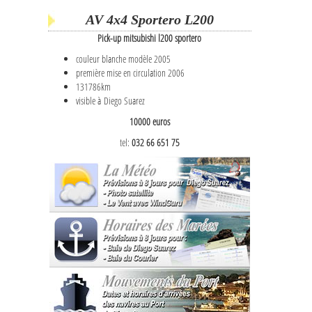
AV 4x4 Sportero L200
Pick-up mitsubishi l200 sportero
couleur blanche modèle 2005
première mise en circulation 2006
131786km
visible à Diego Suarez
10000 euros
tel:
032 66 651 75