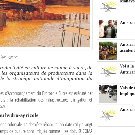
Mahavoka
Antsiran
Antsiran
accident
 hydro-agricole
Vol à la
roductivité en culture de canne à sucre, de
Antsira
s les organisateurs de producteurs dans la
de la stratégie nationale d’adaptation du
Vols de
s d’Accompagnement du Protocole Sucre est exécuté par
impliqu
 : la réhabilitation des infrastructures d’irrigation et
avy.
Antsira
au hydro-agricole
de coloniale. La dernière réhabilitation date d’il y a vingt
hamps de culture sont irrigués comme il se doit. SUCOMA