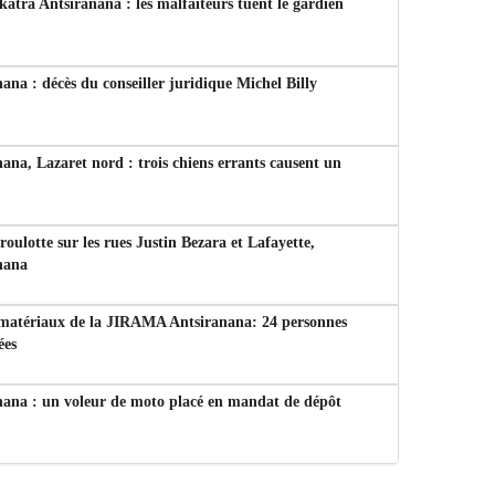
tra Antsiranana : les malfaiteurs tuent le gardien
ana : décès du conseiller juridique Michel Billy
ana, Lazaret nord : trois chiens errants causent un
 roulotte sur les rues Justin Bezara et Lafayette,
nana
 matériaux de la JIRAMA Antsiranana: 24 personnes
ées
nana : un voleur de moto placé en mandat de dépôt