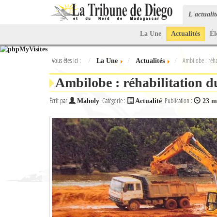
L'actuali
La Une
Actualités
Él
Vous êtes ici :
Ambilobe : réha
La Une
Actualités
Ambilobe : réhabilitation d
Écrit par
Catégorie :
Publication :
Maholy
Actualité
23 m