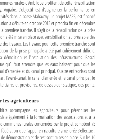
munes rurales d’Ambilobe profitent de cette réhabilitation
Anjiabe. L’objectif est d’augmenter la performance en
ctivités dans la basse Mahavavy. Le projet MAPS, est financé
écution a débuté en octobre 2013 et prendra fin en décembre
 première tranche. Il s’agit de la réhabilitation de la prise
ion a été mise en place avec sensibilisation au préalable des
use des travaux. Les travaux pour cette première tranche sont
on de la prise principale a été particulièrement difficile.
émolition et l’installation des infrastructures. Pascal
que qu’il faut attendre que les eaux baissent pour que les
anal d’amenée et du canal principal. Quatre entreprises sont
rt l’avant-canal, le canal d’amenée et le canal principal, le
rtiaires et provisoires, de dessableur statique, des ponts,
les agriculteurs
ra accompagne les agriculteurs pour pérenniser les
nsiste également à la formalisation des associations et à la
nq communes rurales concernées par le projet comptent 75
a fédération que l’appui en riziculture améliorée s’effectue :
es de démonstration et de test sont mises en place. Sur les 10