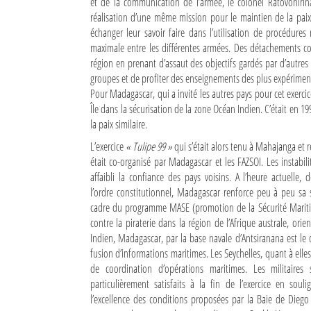
et de la communication de l’armée, le colonel Ratovonirina P
réalisation d’une même mission pour le maintien de la paix 
Sites touristiques
échanger leur savoir faire dans l’utilisation de procédure
maximale entre les différentes armées. Des détachements co
Diego Suarez Pratique
région en prenant d’assaut des objectifs gardés par d’autres
groupes et de profiter des enseignements des plus expériment
Adresses utiles
Pour Madagascar, qui a invité les autres pays pour cet exercic
Île dans la sécurisation de la zone Océan Indien. C’était en 1
Vie pratique
la paix similaire.
L’exercice
« Tulipe 99 »
qui s’était alors tenu à Mahajanga et r
Les Petites Annonces
était co-organisé par Madagascar et les FAZSOI. Les instabili
affaibli la confiance des pays voisins. A l’heure actuelle, 
La Tribune de Diego en PDF
l’ordre constitutionnel, Madagascar renforce peu à peu sa 
Mon compte
cadre du programme MASE (promotion de la Sécurité Maritim
contre la piraterie dans la région de l’Afrique australe, orie
Contacts
Indien, Madagascar, par la base navale d’Antsiranana est le 
fusion d’informations maritimes. Les Seychelles, quant à elles
Se connecter
de coordination d’opérations maritimes. Les militaires 
particulièrement satisfaits à la fin de l’exercice en sou
Identifiant
l’excellence des conditions proposées par la Baie de Diego