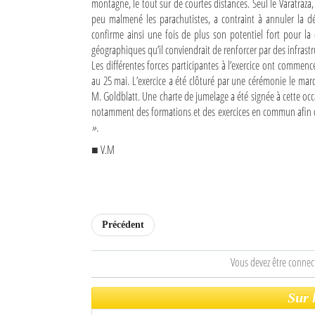
montagne, le tout sur de courtes distances. Seul le Varatraza, 
peu malmené les parachutistes, a contraint à annuler la d
Mot de passe
confirme ainsi une fois de plus son potentiel fort pour la 
géographiques qu’il conviendrait de renforcer par des infrastr
Les différentes forces participantes à l’exercice ont commenc
Se souvenir de moi
au 25 mai. L’exercice a été clôturé par une cérémonie le m
M. Goldblatt. Une charte de jumelage a été signée à cette occ
Connexion
notamment des formations et des exercices en commun afin
».
Identifiant oublié ?
■ V.M
Mot de passe oublié ?
Précédent
Vous devez être connec
Sur 