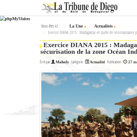
Ok
Vous êtes ici :
La Une
Actualités
L'actualité à Diego Suarez
Exercice DIANA 2015 : Madagascar en quête de reconnaissance po
La Une
Exercice DIANA 2015 : Madagasc
sécurisation de la zone Océan In
Actualités
Écrit par
Catégorie :
Publication :
Maholy
Actualité
27 m
Élections 2018
Société
Editoriaux
Féminin
Sports
Santé