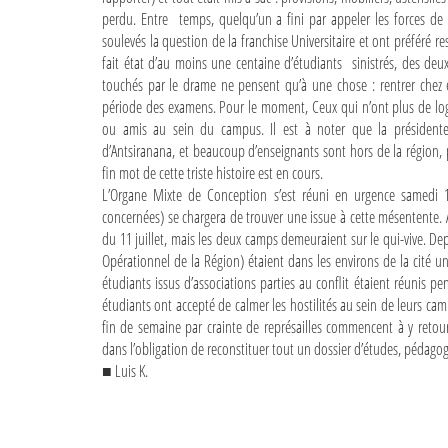
perdu. Entre temps, quelqu’un a fini par appeler les forces de l’o
soulevés la question de la franchise Universitaire et ont préféré r
fait état d’au moins une centaine d’étudiants sinistrés, des deu
touchés par le drame ne pensent qu’à une chose : rentrer chez eux
période des examens. Pour le moment, Ceux qui n’ont plus de logem
ou amis au sein du campus. Il est à noter que la présidente
d’Antsiranana, et beaucoup d’enseignants sont hors de la région, po
fin mot de cette triste histoire est en cours.
L’Organe Mixte de Conception s’est réuni en urgence samedi 11 j
concernées) se chargera de trouver une issue à cette mésentente. A 
du 11 juillet, mais les deux camps demeuraient sur le qui-vive. 
Opérationnel de la Région) étaient dans les environs de la cité u
étudiants issus d’associations parties au conflit étaient réunis 
étudiants ont accepté de calmer les hostilités au sein de leurs cam
fin de semaine par crainte de représailles commencent à y retou
dans l’obligation de reconstituer tout un dossier d’études, pédagog
■ Luis K.