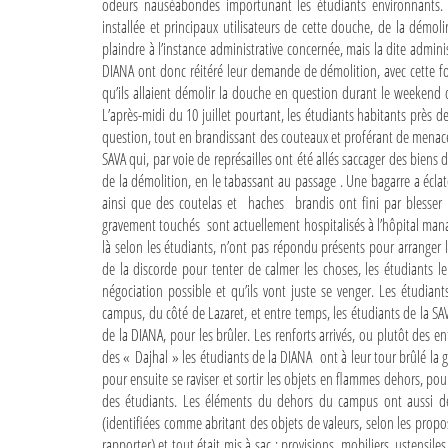
odeurs nauséabondes importunant les étudiants environnants.
installée et principaux utilisateurs de cette douche, de la démolir
plaindre à l’instance administrative concernée, mais la dite admin
DIANA ont donc réitéré leur demande de démolition, avec cette fo
qu’ils allaient démolir la douche en question durant le weekend du
L’après-midi du 10 juillet pourtant, les étudiants habitants près
question, tout en brandissant des couteaux et proférant de menaces
SAVA qui, par voie de représailles ont été allés saccager des biens
de la démolition, en le tabassant au passage . Une bagarre a écla
ainsi que des coutelas et haches brandis ont fini par blesser
gravement touchés sont actuellement hospitalisés à l’hôpital manara
là selon les étudiants, n’ont pas répondu présents pour arranger l
de la discorde pour tenter de calmer les choses, les étudiants l
négociation possible et qu’ils vont juste se venger. Les étudian
campus, du côté de Lazaret, et entre temps, les étudiants de la S
de la DIANA, pour les brûler. Les renforts arrivés, ou plutôt des 
des « Dajhal » les étudiants de la DIANA ont à leur tour brûlé la
pour ensuite se raviser et sortir les objets en flammes dehors, po
des étudiants. Les éléments du dehors du campus ont aussi dév
(identifiées comme abritant des objets de valeurs, selon les pro
rapporter) et tout était mis à sac : provisions, mobiliers, ustensiles