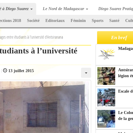
té à Diego Suarez
Le Nord de Madagascar
Diego Suarez Prati
ections 2018
Société
Editoriaux
Féminin
Sports
Santé
Cul
ages entre étudiants à l’université d’Antsiranana
En bref
tudiants à l’université
Madagasc
n :
Antsiran
13 juillet 2015
légion é
Escale d
Le Colo
de la g