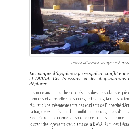
De violents affrontements ont opposé les étudiants 
Le manque d’hygiène a provoqué un conflit entre
et DIANA. Des blessures et des dégradations 
déplorer
Des morceaux de mobiliers calcinés, des dossiers scolaires et pièc
mémoires et autres effets personnels, ordinateurs, tablettes, vêteme
résultat d’une mésentente entre des étudiants de l’université d’An
La tragédie est le résultat d’un conflit entre deux groupes d’étud
Bloc I. Ce conflit concerne la disposition de toilettes de fortune 
jouxtant des logements d’étudiants de la DIANA. Au fil des fréq