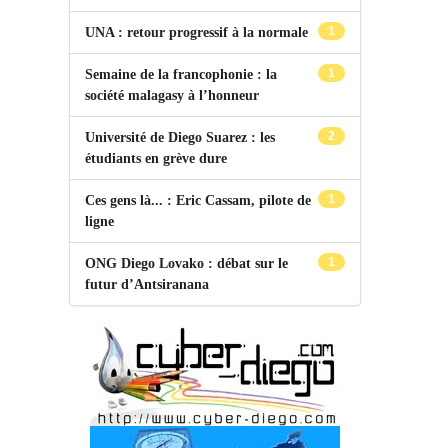
1
UNA : retour progressif à la normale
1
Semaine de la francophonie : la
société malagasy à l’honneur
2
Université de Diego Suarez : les
étudiants en grève dure
1
Ces gens là... : Eric Cassam, pilote de
ligne
1
ONG Diego Lovako : débat sur le
futur d’Antsiranana