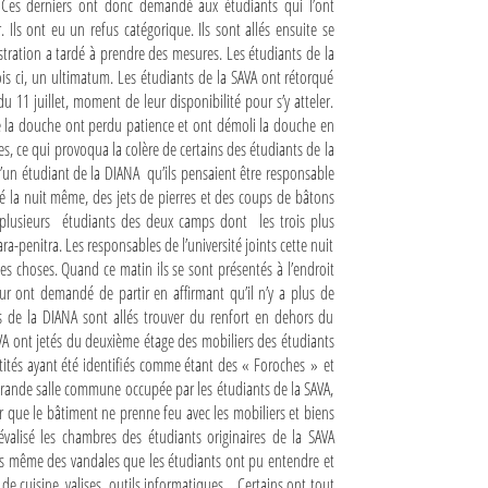
 Ces derniers ont donc demandé aux étudiants qui l’ont
. Ils ont eu un refus catégorique. Ils sont allés ensuite se
istration a tardé à prendre des mesures. Les étudiants de la
is ci, un ultimatum. Les étudiants de la SAVA ont rétorqué
 11 juillet, moment de leur disponibilité pour s’y atteler.
 de la douche ont perdu patience et ont démoli la douche en
, ce qui provoqua la colère de certains des étudiants de la
 d’un étudiant de la DIANA qu’ils pensaient être responsable
té la nuit même, des jets de pierres et des coups de bâtons
 plusieurs étudiants des deux camps dont les trois plus
-penitra. Les responsables de l’université joints cette nuit
es choses. Quand ce matin ils se sont présentés à l’endroit
eur ont demandé de partir en affirmant qu’il n’y a plus de
ts de la DIANA sont allés trouver du renfort en dehors du
AVA ont jetés du deuxième étage des mobiliers des étudiants
entités ayant été identifiés comme étant des « Foroches » et
 grande salle commune occupée par les étudiants de la SAVA,
ur que le bâtiment ne prenne feu avec les mobiliers et biens
alisé les chambres des étudiants originaires de la SAVA
pos même des vandales que les étudiants ont pu entendre et
 de cuisine, valises, outils informatiques... Certains ont tout