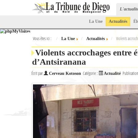
L'actuali
La Une
Actualités
Él
Vous êtes ici :
Violents accroch
La Une
Actualités
Violents accrochages entre é
d’Antsiranana
Écrit par
Catégorie :
Publicatio
Cerveau Kotoson
Actualité