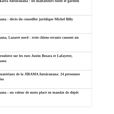
tra Antsiranana : les malfaiteurs tuent le gardien
ana : décès du conseiller juridique Michel Billy
ana, Lazaret nord : trois chiens errants causent un
 roulotte sur les rues Justin Bezara et Lafayette,
nana
 matériaux de la JIRAMA Antsiranana: 24 personnes
ées
nana : un voleur de moto placé en mandat de dépôt