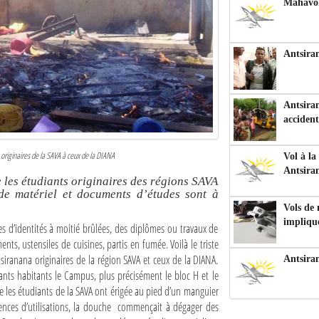
Mahavoka
Antsiran
Antsiran
accident
originaires de la SAVA à ceux de la DIANA
Vol à la
Antsira
 les étudiants originaires des régions SAVA
de matériel et documents d’études sont à
Vols de
impliqu
es d’identités à moitié brûlées, des diplômes ou travaux de
nts, ustensiles de cuisines, partis en fumée. Voilà le triste
tsiranana originaires de la région SAVA et ceux de la DIANA.
Antsira
iants habitants le Campus, plus précisément le bloc H et le
que les étudiants de la SAVA ont érigée au pied d’un manguier
uences d’utilisations, la douche commençait à dégager des