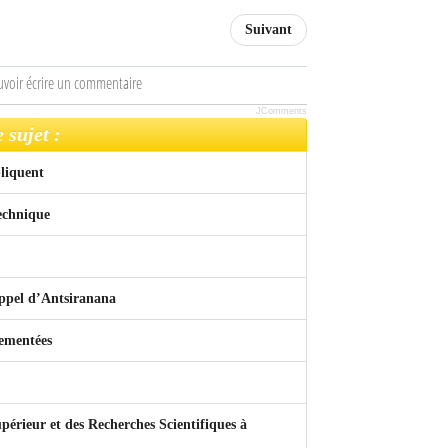
Suivant
uvoir écrire un commentaire
JComments
 sujet :
pliquent
echnique
Appel d’Antsiranana
vementées
upérieur et des Recherches Scientifiques à