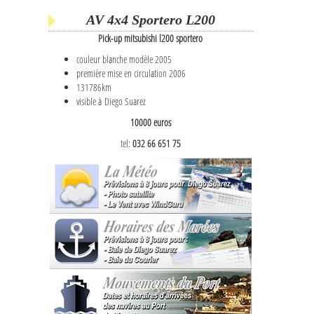
AV 4x4 Sportero L200
Pick-up mitsubishi l200 sportero
couleur blanche modèle 2005
première mise en circulation 2006
131786km
visible à Diego Suarez
10000 euros
tel:
032 66 651 75