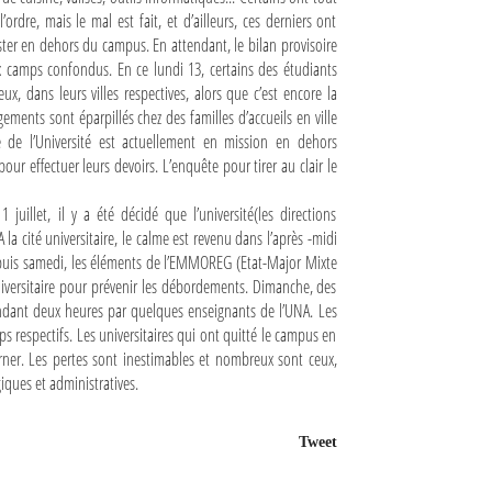
rdre, mais le mal est fait, et d’ailleurs, ces derniers ont
ester en dehors du campus. En attendant, le bilan provisoire
x camps confondus. En ce lundi 13, certains des étudiants
, dans leurs villes respectives, alors que c’est encore la
ents sont éparpillés chez des familles d’accueils en ville
 de l’Université est actuellement en mission en dehors
ur effectuer leurs devoirs. L’enquête pour tirer au clair le
uillet, il y a été décidé que l’université(les directions
la cité universitaire, le calme est revenu dans l’après -midi
Depuis samedi, les éléments de l’EMMOREG (Etat-Major Mixte
niversitaire pour prévenir les débordements. Dimanche, des
pendant deux heures par quelques enseignants de l’UNA. Les
ps respectifs. Les universitaires qui ont quitté le campus en
rner. Les pertes sont inestimables et nombreux sont ceux,
iques et administratives.
Tweet