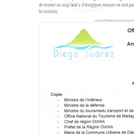
de recevoir un coup fatal si d'énergiques mesures ne sont pas
Culture
les touristes.
Economie
La lettre de l'Office Régional du Tourisme de Diego Suarez
Brèves
Le Nord de Madagascar
Avions
Météo
Marées
Le Port
La Ville
L'actualité du tourisme
Histoire