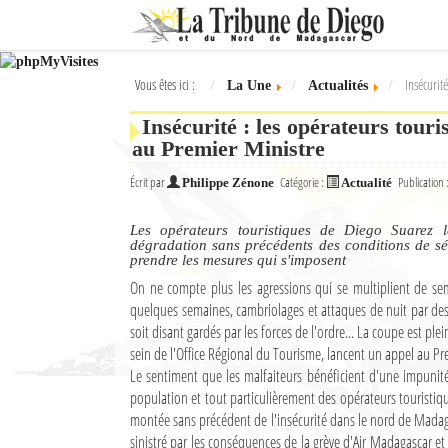
Ok
Vous êtes ici :
Insécurit
La Une
Actualités
L'actualité à Diego Suarez
Insécurité : les opérateurs tour
La Une
au Premier Ministre
Actualités
Écrit par
Catégorie :
Publication 
Philippe Zénone
Actualité
Élections 2018
Les opérateurs touristiques de Diego Suarez l
dégradation sans précédents des conditions de séc
prendre les mesures qui s'imposent
Société
On ne compte plus les agressions qui se multiplient de sema
Editoriaux
quelques semaines, cambriolages et attaques de nuit par de
soit disant gardés par les forces de l'ordre... La coupe est pl
Féminin
sein de l'Office Régional du Tourisme, lancent un appel au Pr
Le sentiment que les malfaiteurs bénéficient d'une impunité
Sports
population et tout particulièrement des opérateurs touristique
montée sans précédent de l'insécurité dans le nord de Madaga
Santé
sinistré par les conséquences de la grève d'Air Madagascar et