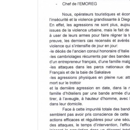
Sites touristiques
Diego Suarez Pratique
Adresses utiles
Vie pratique
Les Petites Annonces
La Tribune de Diego en PDF
Mon compte
Contacts
Se connecter
Identifiant