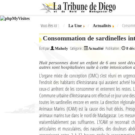
Ok
Vous êtes ici :
Consommat
La Une
Actualités
L'actualité à Diego Suarez
Consommation de sardinelles int
La Une
Écrit par
Catégorie :
Publication :
Maholy
Actualité
8 dé
Actualités
Huit personnes dont un enfant de 6 ans sont déc
Élections 2018
autres sont hospitalisées suite à cette intoxication 
L’organe mixte de conception (OMC) s’est réuni en urgenc
Société
l’endroit des habitants d’Antsiranana qui auraient acheté 
ceux-ci arrêtent de les consommer et enterrent les restes. 
Editoriaux
Commune urbaine d’Antsiranana ont effectué ce jour une desce
toutes les sardinelles encore en vente. La direction régiona
Féminin
Animaux Marins (ICAM) est la cause des huit décès. Presq
animaux marins tue dans le nord de Madagascar. Les mesures
Sports
vraisemblablement pas suffisantes. L’ICAM se reconnait c
articulaires et musculaires, des nausées, des douleurs ab
Santé