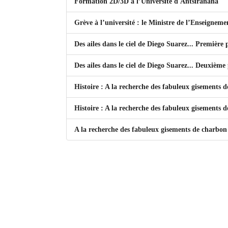
Formation 2D/3D à l’Université d'Antsiranana
Sites touristiques
Grève à l’université : le Ministre de l’Enseignem
Diego Suarez Pratique
Des ailes dans le ciel de Diego Suarez... Première
Des ailes dans le ciel de Diego Suarez... Deuxième
Adresses utiles
Vie pratique
Histoire : A la recherche des fabuleux gisements
Les Petites Annonces
Histoire : A la recherche des fabuleux gisements
La Tribune de Diego en PDF
A la recherche des fabuleux gisements de charbon
Mon compte
Contacts
Se connecter
Identifiant