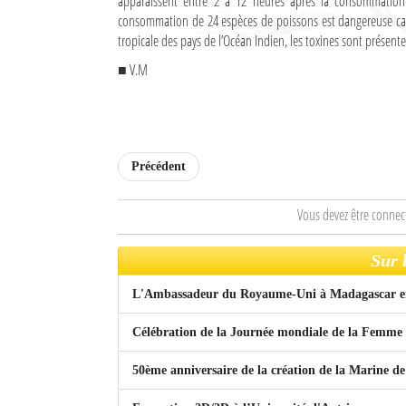
apparaissent entre 2 à 12 heures après la consommatio
Culture
consommation de 24 espèces de poissons est dangereuse car
tropicale des pays de l’Océan Indien, les toxines sont présentes
Economie
■ V.M
Brèves
Le Nord de Madagascar
Précédent
Avions
Vous devez être connec
Météo
Marées
Sur 
Le Port
L'Ambassadeur du Royaume-Uni à Madagascar en 
La Ville
Célébration de la Journée mondiale de la Femme
L'actualité du tourisme
50ème anniversaire de la création de la Marine 
Histoire