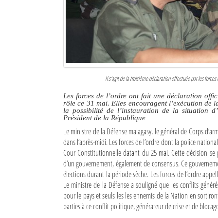
Culture
Economie
Brèves
Le Nord de Madagascar
Il s’agit de la troisième déclaration effectuée par les forces 
Avions
Les forces de l’ordre ont fait une déclaration off
rôle ce 31 mai. Elles encouragent l’exécution de la
la possibilité de l’instauration de la situatio
Météo
Président de la République
Le ministre de la Défense malagasy, le général de Corps d’arm
Marées
dans l’après-midi. Les forces de l’ordre dont la police nationa
Cour Constitutionnelle datant du 25 mai. Cette décision se 
Le Port
d’un gouvernement, également de consensus. Ce gouvernement q
élections durant la période sèche. Les forces de l’ordre appel
La Ville
Le ministre de la Défense a souligné que les conflits génér
pour le pays et seuls les les ennemis de la Nation en sortiron
L'actualité du tourisme
parties à ce conflit politique, générateur de crise et de blocage
Histoire