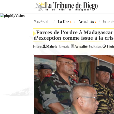
Ok
Vous êtes ici :
Forces de
La Une
Actualités
L'actualité à Diego Suarez
Forces de l’ordre à Madagascar :
La Une
d’exception comme issue à la cris
Actualités
Écrit par
Catégorie :
Publication :
Maholy
Actualité
1 jui
Élections 2018
Société
Editoriaux
Féminin
Sports
Santé