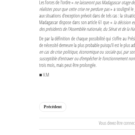
Les forces de l’ordre «
ne laisseront pas Madagascar otage de 
réalistes pour que cette crise ne perdure pas
» a souligné le 
Sites touristiques
aux situations d’exception prévoit dans de tels cas : la situati
Madagascar dispose dans son article 61 que «
la décision e
Diego Suarez Pratique
des présidents de l'Assemblée nationale, du Sénat et de la H
De par la définition de chaque possibilité qui s’offre au Prés
Adresses utiles
de nécessité demeure la plus probable puisqu’il est le plus ad
en cas de crise politique, économique ou sociale qui, par so
Vie pratique
susceptible d’entraver ou d’empêcher le fonctionnement norm
Les Petites Annonces
trois mois, mais peut être prolongée.
■ V.M
La Tribune de Diego en PDF
Mon compte
Contacts
Précédent
Se connecter
Vous devez être connec
Identifiant