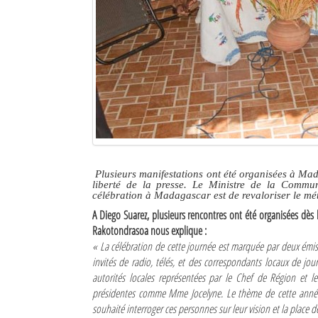
Culture
Economie
Brèves
Le Nord de Madagascar
Avions
Météo
Plusieurs manifestations ont été organisées à Mad
liberté de la presse. Le Ministre de la Commu
célébration à Madagascar est de revaloriser le méti
Marées
A Diego Suarez, plusieurs rencontres ont été organisées dès 
Le Port
Rakotondrasoa nous explique :
« La célébration de cette journée est marquée par deux émiss
La Ville
invités de radio, télés, et des correspondants locaux de jo
autorités locales représentées par le Chef de Région et 
L'actualité du tourisme
présidentes comme Mme Jocelyne. Le thème de cette année
souhaité interroger ces personnes sur leur vision et la place 
Histoire