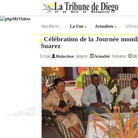
Ok
Vous êtes ici :
Célébrati
La Une
Actualités
L'actualité à Diego Suarez
Célébration de la Journée mondia
La Une
Suarez
Actualités
Écrit par
Catégorie :
Publication :
Rédaction
Actualité
11
Élections 2018
Société
Editoriaux
Féminin
Sports
Santé