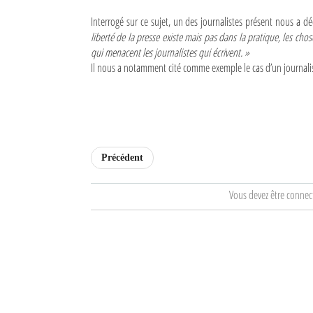
Interrogé sur ce sujet, un des journalistes présent nous a d
Sites touristiques
liberté de la presse existe mais pas dans la pratique, les cho
qui menacent les journalistes qui écrivent. »
Diego Suarez Pratique
Il nous a notamment cité comme exemple le cas d’un journalist
Adresses utiles
Vie pratique
Les Petites Annonces
Précédent
La Tribune de Diego en PDF
Vous devez être connec
Mon compte
Contacts
Se connecter
Identifiant