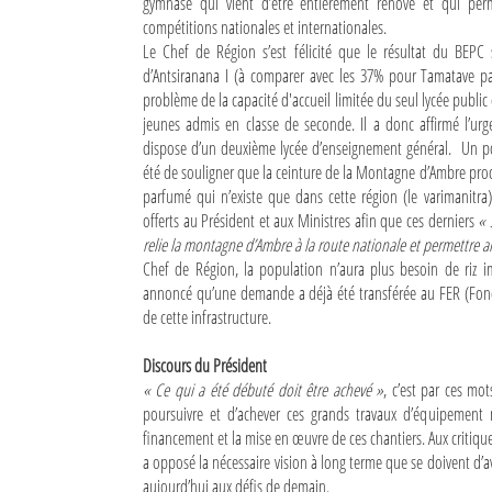
gymnase qui vient d’être entièrement rénové et qui perme
compétitions nationales et internationales.
Mot de passe
Le Chef de Région s’est félicité que le résultat du BEPC 
d’Antsiranana I (à comparer avec les 37% pour Tamatave par
problème de la capacité d'accueil limitée du seul lycée public 
Se souvenir de moi
jeunes admis en classe de seconde. Il a donc affirmé l’urg
dispose d’un deuxième lycée d’enseignement général. Un po
Connexion
été de souligner que la ceinture de la Montagne d’Ambre produ
parfumé qui n’existe que dans cette région (le varimanitra
Identifiant oublié ?
offerts au Président et aux Ministres afin que ces derniers
« 
relie la montagne d’Ambre à la route nationale et permettre ai
Mot de passe oublié ?
Chef de Région, la population n’aura plus besoin de riz i
annoncé qu’une demande a déjà été transférée au FER (Fond
de cette infrastructure.
Discours du Président
« Ce qui a été débuté doit être achevé »
, c’est par ces mo
poursuivre et d’achever ces grands travaux d’équipement m
financement et la mise en œuvre de ces chantiers. Aux critiques
a opposé la nécessaire vision à long terme que se doivent d’av
aujourd’hui aux défis de demain.