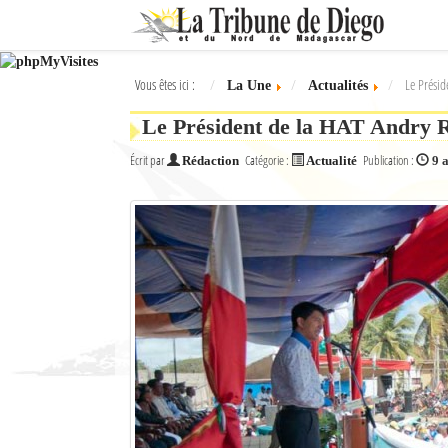
Ok
Vous êtes ici :
Le Présid
La Une
Actualités
L'actualité à Diego Suarez
Le Président de la HAT Andry Ra
La Une
Écrit par
Catégorie :
Publication :
Rédaction
Actualité
9 
Actualités
Élections 2018
Société
Editoriaux
Féminin
Sports
Santé