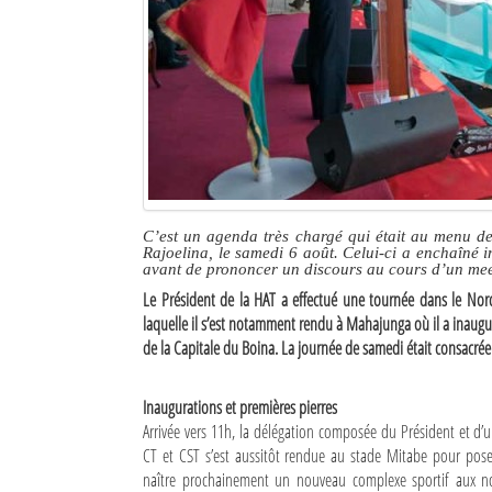
Culture
Economie
Brèves
Le Nord de Madagascar
Avions
C’est un agenda très chargé qui était au menu de
Rajoelina, le samedi 6 août. Celui-ci a enchaîné 
Météo
avant de prononcer un discours au cours d’un mee
Le Président de la HAT a effectué une tournée dans le Nor
Marées
laquelle il s’est notamment rendu à Mahajunga où il a inaugur
de la Capitale du Boina. La journée de samedi était consacrée
Le Port
La Ville
Inaugurations et premières pierres
Arrivée vers 11h, la délégation composée du Président et d
L'actualité du tourisme
CT et CST s’est aussitôt rendue au stade Mitabe pour poser
naître prochainement un nouveau complexe sportif aux n
Histoire