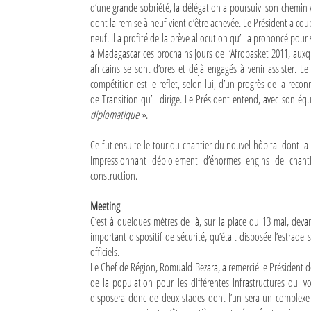
d’une grande sobriété, la délégation a poursuivi son chemin 
dont la remise à neuf vient d’être achevée. Le Président a coupé
Sites touristiques
neuf. Il a profité de la brève allocution qu’il a prononcé pour
à Madagascar ces prochains jours de l’Afrobasket 2011, auxque
Diego Suarez Pratique
africains se sont d’ores et déjà engagés à venir assister. L
compétition est le reflet, selon lui, d’un progrès de la rec
Adresses utiles
de Transition qu’il dirige. Le Président entend, avec son é
diplomatique »
.
Vie pratique
Ce fut ensuite le tour du chantier du nouvel hôpital dont la
Les Petites Annonces
impressionnant déploiement d’énormes engins de chanti
construction.
La Tribune de Diego en PDF
Mon compte
Meeting
C’est à quelques mètres de là, sur la place du 13 mai, dev
Contacts
important dispositif de sécurité, qu’était disposée l’estrade
officiels.
Se connecter
Le Chef de Région, Romuald Bezara, a remercié le Président d
de la population pour les différentes infrastructures qui vo
Identifiant
disposera donc de deux stades dont l’un sera un complexe o