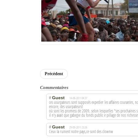
Précédent
Commentaires
Guest
#
14-08-2011 04:37
ces usurpateurs sont supposés expedier les affaires courantes, n
encore, des usurpateurs!
où sont les promess de 2009, selon lesquelles "ses prochaines s
il n'y avait que gabegie du fonds public e pillage de nos richesse
Guest
#
29-09-2011 23:26
Ceux la ruinent notre pays,ce sont des clownw