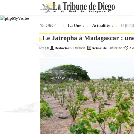
Ok
Vous êtes ici :
Le Jatrop
La Une
Actualités
L'actualité à Diego Suarez
Le Jatropha à Madagascar : une
La Une
Écrit par
Catégorie :
Publication :
Rédaction
Actualité
2 
Actualités
Élections 2018
Société
Editoriaux
Féminin
Sports
Santé