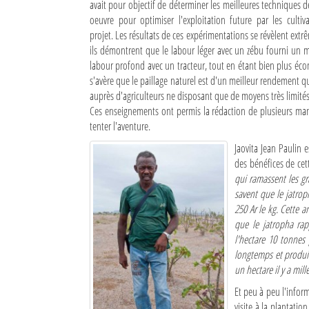
avait pour objectif de déterminer les meilleures techniques d
oeuvre pour optimiser l'exploitation future par les cultiv
projet. Les résultats de ces expérimentations se révèlent extr
ils démontrent que le labour léger avec un zébu fourni un m
labour profond avec un tracteur, tout en étant bien plus éc
s'avère que le paillage naturel est d'un meilleur rendement q
auprès d'agriculteurs ne disposant que de moyens très limités
Ces enseignements ont permis la rédaction de plusieurs manu
tenter l'aventure.
Jaovita Jean Paulin 
des bénéfices de cet
qui ramassent les gr
savent que le jatrop
250 Ar le kg. Cette 
que le jatropha rapp
l'hectare 10 tonnes
longtemps et produi
un hectare il y a mil
Et peu à peu l'info
visite à la plantati