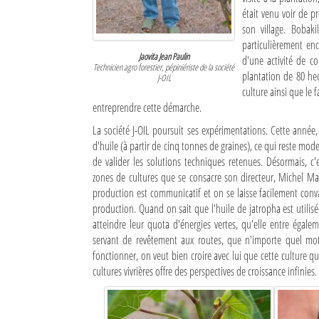
était venu voir de p
son village. Bobak
particulièrement enc
Jaovita Jean Paulin
d'une activité de c
Technicien agro forestier, pépiniériste de la société
plantation de 80 hect
J-OIL
culture ainsi que le f
entreprendre cette démarche.
La société J-OIL poursuit ses expérimentations. Cette année, 
d'huile (à partir de cinq tonnes de graines), ce qui reste mode
de valider les solutions techniques retenues. Désormais, c'
zones de cultures que se consacre son directeur, Michel M
production est communicatif et on se laisse facilement conva
production. Quand on sait que l'huile de jatropha est utili
atteindre leur quota d'énergies vertes, qu'elle entre éga
servant de revêtement aux routes, que n'importe quel mote
fonctionner, on veut bien croire avec lui que cette culture q
cultures vivrières offre des perspectives de croissance infinies.