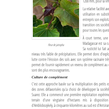
1200 mm, pour la lim
La relative facilité 
Mot de passe
utilisation en subst
entrepris son exploi
transition ces socié
Se souvenir de moi
pour toutes les quest
Connexion
À court terme, une 
Madagascar est sa cu
Fleur de jatropha
Identifiant oublié ?
Sa rusticité lui fai
niveau très faible de précipitations. Elle permet donc d'explo
Mot de passe oublié ?
lutte contre l'érosion des sols avec son système racinaire t
permet de fournir rapidement un revenu de complément au cul
sont des plus encourageantes.
Culture de complément
C'est cette approche basée sur la multiplication des petits e
des zones défavorisées qu'a choisi de développer la société
Suarez. Elle a commencé une première exploitation expérim
terrain d'une vingtaine d'hectares mis à disposit
d'Amblobozykely, à cinquante kilomètres au sud est d'Antsira