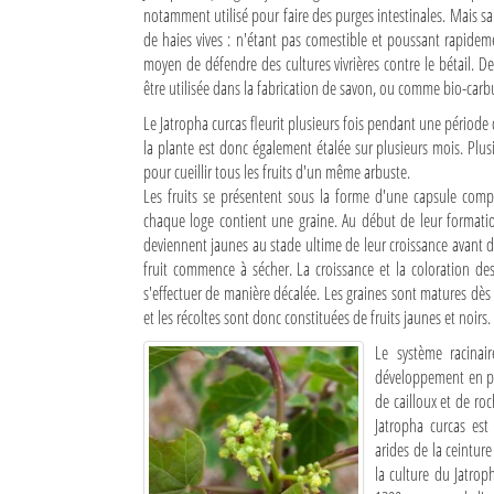
notamment utilisé pour faire des purges intestinales. Mais sa p
de haies vives : n'étant pas comestible et poussant rapidemen
Sites touristiques
moyen de défendre des cultures vivrières contre le bétail. De
être utilisée dans la fabrication de savon, ou comme bio-carb
Diego Suarez Pratique
Le Jatropha curcas fleurit plusieurs fois pendant une période d
Adresses utiles
la plante est donc également étalée sur plusieurs mois. Plu
pour cueillir tous les fruits d'un même arbuste.
Vie pratique
Les fruits se présentent sous la forme d'une capsule com
chaque loge contient une graine. Au début de leur formation,
Les Petites Annonces
deviennent jaunes au stade ultime de leur croissance avant d
fruit commence à sécher. La croissance et la coloration d
La Tribune de Diego en PDF
s'effectuer de manière décalée. Les graines sont matures dès q
et les récoltes sont donc constituées de fruits jaunes et noirs.
Mon compte
Le système racinai
Contacts
développement en pr
de cailloux et de ro
Se connecter
Jatropha curcas est
arides de la ceintur
Identifiant
la culture du Jatrop