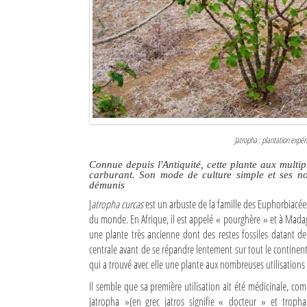
Culture
Economie
Brèves
Le Nord de Madagascar
Avions
Jatropha : plantation expér
Météo
Connue depuis l'Antiquité, cette plante aux multip
carburant. Son mode de culture simple et ses n
démunis
Marées
J
atropha curcas
est un arbuste de la famille des Euphorbiacées
du monde. En Afrique, il est appelé « pourghère » et à Mada
Le Port
une plante très ancienne dont des restes fossiles datant de 
La Ville
centrale avant de se répandre lentement sur tout le continent
qui a trouvé avec elle une plante aux nombreuses utilisations 
L'actualité du tourisme
Il semble que sa première utilisation ait été médicinale, c
Jatropha »(en grec jatros signifie « docteur » et tropha 
Histoire