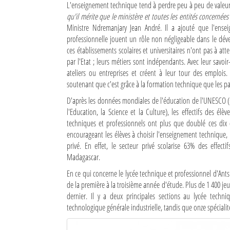
L'enseignement technique tend à perdre peu à peu de valeu
qu'il mérite que le ministère et toutes les entités concernées
Sites touristiques
Ministre Ndremanjary Jean André. Il a ajouté que l'ense
professionnelle jouent un rôle non négligeable dans le dé
Diego Suarez Pratique
ces établissements scolaires et universitaires n'ont pas à at
par l'Etat ; leurs métiers sont indépendants. Avec leur savoir
Adresses utiles
ateliers ou entreprises et créent à leur tour des emplois. 
soutenant que c'est grâce à la formation technique que les p
Vie pratique
D'après les données mondiales de l'éducation de l'UNESCO 
Les Petites Annonces
l'Education, la Science et la Culture), les effectifs des élè
techniques et professionnels ont plus que doublé ces dix 
La Tribune de Diego en PDF
encourageant les élèves à choisir l'enseignement technique
privé. En effet, le secteur privé scolarise 63% des effec
Mon compte
Madagascar.
Contacts
En ce qui concerne le lycée technique et professionnel d'Ants
de la première à la troisième année d'étude. Plus de 1 400 je
dernier. Il y a deux principales sections au lycée techn
Se connecter
technologique générale industrielle, tandis que onze spécialit
Identifiant