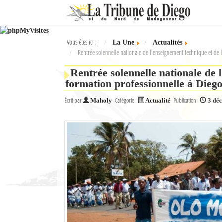
Ok
Vous êtes ici :
La Une
Actualités
L'actualité à Diego Suarez
Rentrée solennelle nationale de l'enseignement technique et de 
La Une
Rentrée solennelle nationale de 
formation professionnelle à Dieg
Actualités
Écrit par
Catégorie :
Publication :
Maholy
Actualité
3 dé
Élections 2018
Société
Editoriaux
Féminin
Sports
Santé