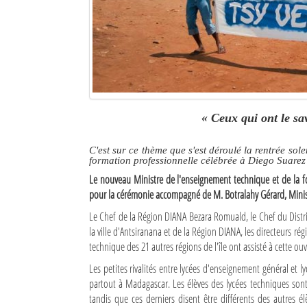
Culture
Economie
Brèves
Le Nord de Madagascar
« Ceux qui ont le sa
Avions
C'est sur ce thème que s'est déroulé la rentrée so
formation professionnelle célébrée à Diego Suarez
Météo
Le nouveau Ministre de l'enseignement technique et de la f
Marées
pour la cérémonie accompagné de M. Botralahy Gérard, Ministr
Le Chef de la Région DIANA Bezara Romuald, le Chef du District
Le Port
la ville d'Antsiranana et de la Région DIANA, les directeurs ré
technique des 21 autres régions de l'île ont assisté à cette ouv
La Ville
Les petites rivalités entre lycées d'enseignement général et 
L'actualité du tourisme
partout à Madagascar. Les élèves des lycées techniques sont q
tandis que ces derniers disent être différents des autres élè
Histoire