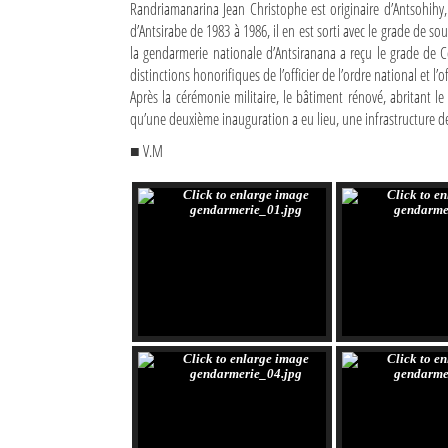
Randriamanarina Jean Christophe est originaire d’Antsohihy, 
d’Antsirabe de 1983 à 1986, il en est sorti avec le grade de 
Sites touristiques
la gendarmerie nationale d’Antsiranana a reçu le grade de C
distinctions honorifiques de l’officier de l’ordre national et l’
Diego Suarez Pratique
Après la cérémonie militaire, le bâtiment rénové, abritant 
qu’une deuxième inauguration a eu lieu, une infrastructure 
Adresses utiles
■ V.M
Vie pratique
Les Petites Annonces
La Tribune de Diego en PDF
Mon compte
Contacts
Se connecter
Identifiant