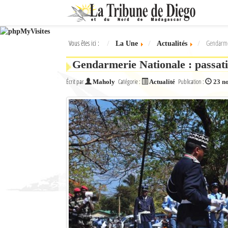
Ok
Vous êtes ici :
Gendarme
La Une
Actualités
L'actualité à Diego Suarez
Gendarmerie Nationale : passa
La Une
Écrit par
Catégorie :
Publication :
Maholy
Actualité
23 n
Actualités
Élections 2018
Société
Editoriaux
Féminin
Sports
Santé