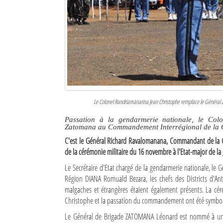
Culture
Economie
Brèves
Le Nord de Madagascar
Avions
Le Colonel Randriamanarina Jean Christophe remplace le Généra
Météo
Passation à la gendarmerie nationale, le Col
Zatomana au Commandement Interrégional de la 
Marées
C'est le Général Richard Ravalomanana, Commandant de la 
de la cérémonie militaire du 16 novembre à l'Etat-major de 
Le Port
Le Secrétaire d'Etat chargé de la gendarmerie nationale, le 
Région DIANA Romuald Bezara, les chefs des Districts d'Antsi
La Ville
malgaches et étrangères étaient également présents. La cé
Christophe et la passation du commandement ont été symbolis
L'actualité du tourisme
Le Général de Brigade ZATOMANA Léonard est nommé à un 
Histoire