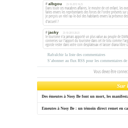
albgou
#
23-10-2013 16:25
Dans toute ces macabres affaires, le meutre de cet enfant, les exe
Sites touristiques
faites envers les représentants des forces de l'ordre présents sur
Je perçois un réel raz-le-bol des habitants envers la présence des
d'accueil ?
Diego Suarez Pratique
jacky
#
23-10-2013 20:23
le tourisme n'a jamais apporté un plus value au peuple de DIANA
Adresses utiles
conneries sur l'apport du tourisme dans cet ile totu comme l'ar
egoiste rester dans votre coin desplateuax et laisser diana libre c
Vie pratique
Rafraîchir la liste des commentaires
Les Petites Annonces
S’abonner au flux RSS pour les commentaires de c
Vous devez être connec
La Tribune de Diego en PDF
Mon compte
Sur 
Contacts
Des émeutes à Nosy Be font un mort, les manifesta
Emeutes à Nosy Be : un témoin direct remet en ca
Se connecter
Identifiant