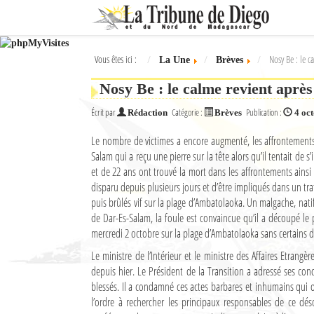
Ok
Vous êtes ici :
Nosy Be : le c
La Une
Brèves
L'actualité à Diego Suarez
Nosy Be : le calme revient après
La Une
Écrit par
Catégorie :
Publication :
Rédaction
Brèves
4 oc
Actualités
Le nombre de victimes a encore augmenté, les affrontements 
Salam qui a reçu une pierre sur la tête alors qu’il tentait de 
Élections 2018
et de 22 ans ont trouvé la mort dans les affrontements ainsi
Société
disparu depuis plusieurs jours et d’être impliqués dans un traf
puis brûlés vif sur la plage d’Ambatolaoka. Un malgache, natif
Editoriaux
de Dar-Es-Salam, la foule est convaincue qu’il a découpé le 
mercredi 2 octobre sur la plage d’Ambatolaoka sans certains d
Féminin
Le ministre de l’Intérieur et le ministre des Affaires Etrangè
depuis hier. Le Président de la Transition a adressé ses co
Sports
blessés. Il a condamné ces actes barbares et inhumains qui ont
Santé
l’ordre à rechercher les principaux responsables de ce déso