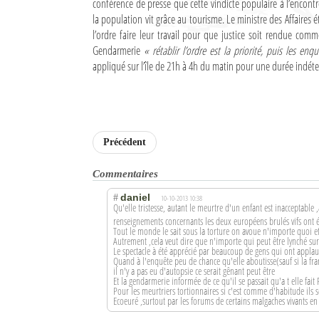
conférence de presse que cette vindicte populaire à l’encont
Culture
la population vit grâce au tourisme. Le ministre des Affaires étr
l’ordre faire leur travail pour que justice soit rendue comme
Economie
Gendarmerie
« rétablir l’ordre est la priorité, puis les en
appliqué sur l’île de 21h à 4h du matin pour une durée indét
Brèves
Le Nord de Madagascar
Avions
Précédent
Météo
Commentaires
daniel
Marées
#
10-10-2013 10:38
Qu'elle tristesse, autant le meurtre d'un enfant est inacceptable
renseignements concernants les deux européens brulés vifs ont 
Le Port
Tout le monde le sait sous la torture on avoue n'importe quoi et
Autrement ,cela veut dire que n'importe qui peut être lynché s
Le spectacle à été apprécié par beaucoup de gens qui ont applaudi
La Ville
Quand à l'enquête peu de chance qu'elle aboutisse(sauf si la fr
il n'y a pas eu d'autopsie ce serait gênant peut être
Et la gendarmerie informée de ce qu'il se passait qu'a t elle fait 
L'actualité du tourisme
Pour les meurtriers tortionnaires si c'est comme d'habitude ils
Ecoeuré ,surtout par les forums de certains malgaches vivants en f
Histoire