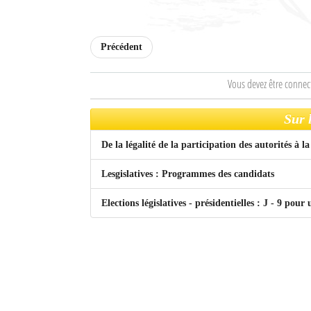
Culture
Economie
Précédent
Brèves
Vous devez être connec
Le Nord de Madagascar
Sur 
Avions
De la légalité de la participation des autorités à 
Météo
Lesgislatives : Programmes des candidats
Marées
Elections législatives - présidentielles : J - 9 pour 
Le Port
La Ville
L'actualité du tourisme
Histoire