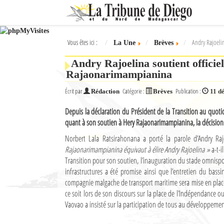
Ok
Vous êtes ici :
Andry Rajoeli
La Une
Brèves
L'actualité à Diego Suarez
Andry Rajoelina soutient officie
La Une
Rajaonarimampianina
Actualités
Écrit par
Catégorie :
Publication :
Rédaction
Brèves
11 d
Depuis la déclaration du Président de la Transition au quot
Élections 2018
quant à son soutien à Hery Rajaonarimampianina, la décisio
Société
Norbert Lala Ratsirahonana a porté la parole d’Andry Ra
Rajaonarimampianina équivaut à élire Andry Rajoelina »
a-t-i
Editoriaux
Transition pour son soutien, l’inauguration du stade omnispo
infrastructures a été promise ainsi que l’entretien du ba
Féminin
compagnie malgache de transport maritime sera mise en place 
ce soit lors de son discours sur la place de l’Indépendance ou
Sports
Vaovao a insisté sur la participation de tous au développemen
Santé