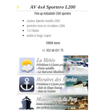
AV 4x4 Sportero L200
Pick-up mitsubishi l200 sportero
couleur blanche modèle 2005
première mise en circulation 2006
131786km
visible à Diego Suarez
10000 euros
tel:
032 66 651 75