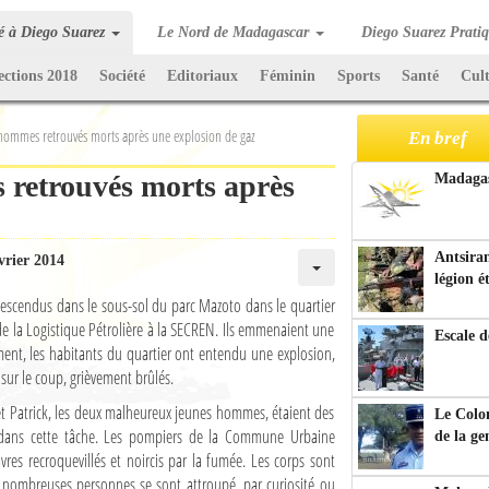
té à Diego Suarez
Le Nord de Madagascar
Diego Suarez Prati
ections 2018
Société
Editoriaux
Féminin
Sports
Santé
Cul
hommes retrouvés morts après une explosion de gaz
En bref
retrouvés morts après
Madagasc
Antsiran
vrier 2014
légion é
escendus dans le sous-sol du parc Mazoto dans le quartier
de la Logistique Pétrolière à la SECREN. Ils emmenaient une
Escale d
ement, les habitants du quartier ont entendu une explosion,
sur le coup, grièvement brûlés.
et Patrick, les deux malheureux jeunes hommes, étaient des
Le Colo
sé dans cette tâche. Les pompiers de la Commune Urbaine
de la g
res recroquevillés et noircis par la fumée. Les corps sont
nombreuses personnes se sont attroupé, par curiosité ou