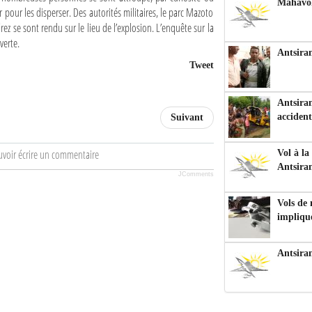
Mahavoka
r pour les disperser. Des autorités militaires, le parc Mazoto
arez se sont rendu sur le lieu de l’explosion. L’enquête sur la
verte.
Antsiran
Tweet
Antsiran
accident
Suivant
uvoir écrire un commentaire
Vol à la
Antsira
JComments
Vols de
impliqu
Antsira