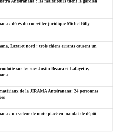
tra Antsiranana : les malfaiteurs tuent le gardien
ana : décès du conseiller juridique Michel Billy
ana, Lazaret nord : trois chiens errants causent un
 roulotte sur les rues Justin Bezara et Lafayette,
nana
 matériaux de la JIRAMA Antsiranana: 24 personnes
ées
nana : un voleur de moto placé en mandat de dépôt