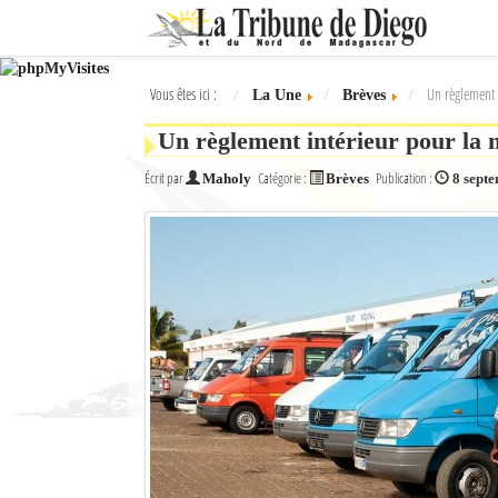
Ok
Vous êtes ici :
Un règlement i
La Une
Brèves
L'actualité à Diego Suarez
Un règlement intérieur pour la 
La Une
Écrit par
Catégorie :
Publication :
Maholy
Brèves
8 sept
Actualités
Élections 2018
Société
Editoriaux
Féminin
Sports
Santé