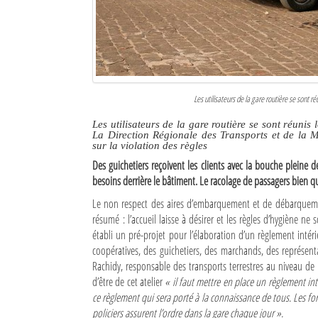
Culture
Economie
Brèves
Les utilisateurs de la gare routière se sont ré
Le Nord de Madagascar
Les utilisateurs de la gare routière se sont réunis 
La Direction Régionale des Transports et de la 
Avions
sur la violation des règles
Des guichetiers reçoivent les clients avec la bouche pleine de
Météo
besoins derrière le bâtiment. Le racolage de passagers bien qu
Marées
Le non respect des aires d’embarquement et de débarqueme
résumé : l’accueil laisse à désirer et les règles d’hygiène ne 
Le Port
établi un pré-projet pour l’élaboration d’un règlement intérie
coopératives, des guichetiers, des marchands, des représenta
La Ville
Rachidy, responsable des transports terrestres au niveau de 
d’être de cet atelier
« il faut mettre en place un règlement int
L'actualité du tourisme
ce règlement qui sera porté à la connaissance de tous. Les for
policiers assurent l’ordre dans la gare chaque jour ».
Histoire