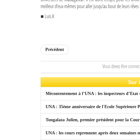
meilleur d’eux-mêmes pour aller jusqu’au bout de leurs rêves
Sites touristiques
■ Luis.K
Diego Suarez Pratique
Adresses utiles
Précédent
Vie pratique
Vous devez être connec
Les Petites Annonces
La Tribune de Diego en PDF
Sur 
Mon compte
Mécontentement à l’UNA : les inspecteurs d’Etat 
Contacts
UNA : 35ème anniversaire de l'Ecole Supérieure 
Se connecter
Tongalaza Julien, premier président pour la Cou
Identifiant
UNA : les cours reprennent après deux semaines