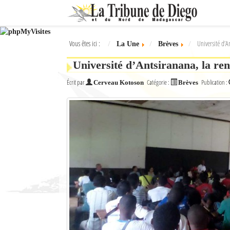
Ok
Vous êtes ici :
Université d’A
La Une
Brèves
L'actualité à Diego Suarez
Université d’Antsiranana, la ren
La Une
Écrit par
Catégorie :
Publication :
Cerveau Kotoson
Brèves
Actualités
Élections 2018
Société
Editoriaux
Féminin
Sports
Santé