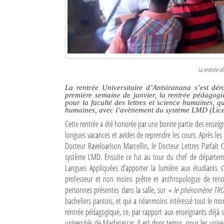
Culture
Economie
Brèves
La rentrée off
Le Nord de Madagascar
La rentrée Universitaire d’Antsiranana s’est dér
première semaine de janvier, la rentrée pédagogiq
Avions
pour la faculté des lettres et science humaines, q
humaines, avec l’avènement du système LMD (Lice
Météo
Cette rentrée a été honorée par une bonne partie des enseigna
longues vacances et avides de reprendre les cours. Après les 
Marées
Docteur Raveloarison Marcellin, le Docteur Lettres Parfait 
système LMD. Ensuite ce fut au tour du chef de départem
Le Port
Langues Appliquées d’apporter la lumière aux étudiants s
professeur et non moins prêtre et anthropologue de renom
La Ville
personnes présentes dans la salle, sur
« le phénomène TRO
bacheliers pantois, et qui a néanmoins intéressé tout le mon
L'actualité du tourisme
rentrée pédagogique, ce, par rapport aux enseignants déjà 
Histoire
universités de Madagascar. Il est donc temps, pour les univ