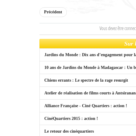
Culture
Précédent
Economie
Vous devez être connec
Brèves
Sur 
Le Nord de Madagascar
Jardins du Monde : Dix ans d’engagement pour l
Avions
10 ans de Jardins du Monde à Madagascar : Un be
Météo
Chiens errants : Le spectre de la rage resurgit
Marées
Atelier de réalisation de films courts à Antsirana
Le Port
Alliance Française - Ciné Quartiers : action !
La Ville
CinéQuartiers 2015 : action !
L'actualité du tourisme
Le retour des cinéquartiers
Histoire