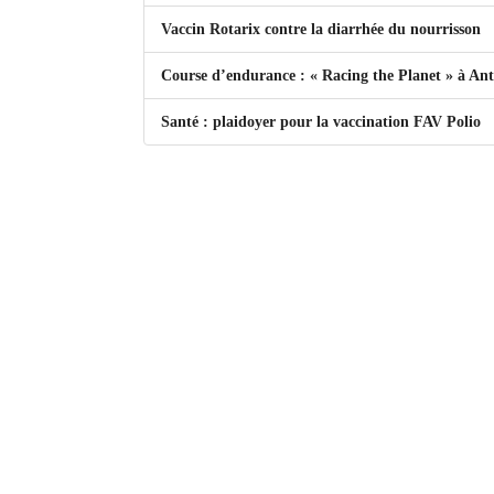
Vaccin Rotarix contre la diarrhée du nourrisson
Sites touristiques
Course d’endurance : « Racing the Planet » à An
Diego Suarez Pratique
Santé : plaidoyer pour la vaccination FAV Polio
Adresses utiles
Vie pratique
Les Petites Annonces
La Tribune de Diego en PDF
Mon compte
Contacts
Se connecter
Identifiant