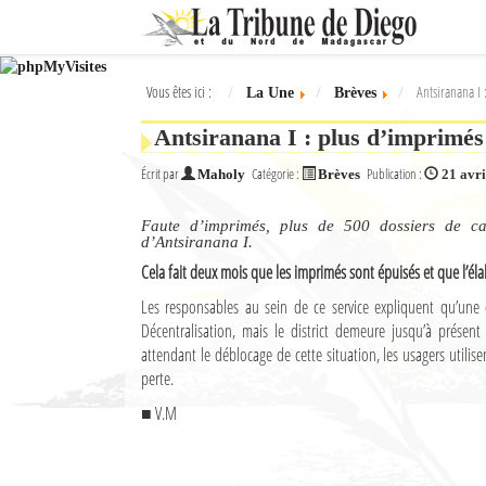
Ok
Vous êtes ici :
Antsiranana I 
La Une
Brèves
L'actualité à Diego Suarez
Antsiranana I : plus d’imprimés 
La Une
Écrit par
Catégorie :
Publication :
Maholy
Brèves
21 avri
Actualités
Faute d’imprimés, plus de 500 dossiers de car
Élections 2018
d’Antsiranana I.
Cela fait deux mois que les imprimés sont épuisés et que l’éla
Société
Les responsables au sein de ce service expliquent qu’une 
Décentralisation, mais le district demeure jusqu’à présent
Editoriaux
attendant le déblocage de cette situation, les usagers utilisen
Féminin
perte.
■ V.M
Sports
Santé