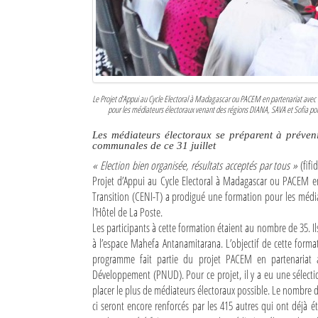
Culture
Economie
Brèves
Le Projet d’Appui au Cycle Electoral à Madagascar ou PACEM en partenariat avec 
Le Nord de Madagascar
pour les médiateurs électoraux venant des régions DIANA, SAVA et Sofia pour 
Les médiateurs électoraux se préparent à prévenir
Avions
communales de ce 31 juillet
« Election bien organisée, résultats acceptés par tous »
(fifi
Météo
Projet d’Appui au Cycle Electoral à Madagascar ou PACEM e
Transition (CENI-T) a prodigué une formation pour les médiat
Marées
l’Hôtel de La Poste.
Les participants à cette formation étaient au nombre de 35. Ils 
Le Port
à l’espace Mahefa Antanamitarana. L’objectif de cette format
La Ville
programme fait partie du projet PACEM en partenariat 
Développement (PNUD). Pour ce projet, il y a eu une sélect
L'actualité du tourisme
placer le plus de médiateurs électoraux possible. Le nombre d
ci seront encore renforcés par les 415 autres qui ont déjà 
Histoire