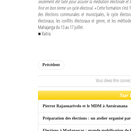
seulement été faite pour assurer la médiation électorale et 
finir en bon terme un cycle électoral. »
Cette formation s’est f
Sites touristiques
des élections communales et municipales, le cycle électoral
électoraux, les conflits électoraux et genre, et les métho
Diego Suarez Pratique
Mahajanga du 13 au 17 juillet.
■ Raitra
Adresses utiles
Vie pratique
Les Petites Annonces
Précédent
La Tribune de Diego en PDF
Vous devez être connec
Mon compte
Sur 
Contacts
Pierrot Rajaonarivelo et le MDM à Antsiranana
Se connecter
Préparation des élections : un atelier organisé
Identifiant
Elections à Madagascar : grande mobilisation de l