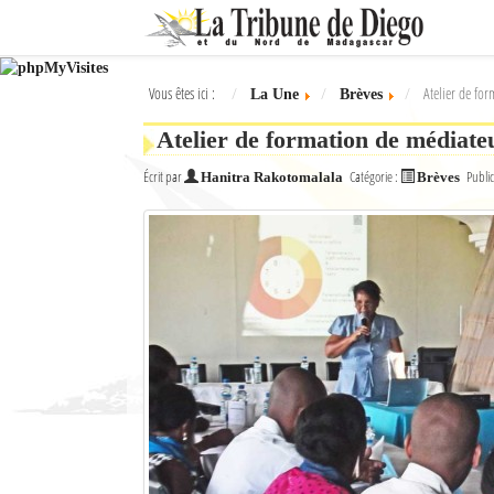
Ok
Vous êtes ici :
Atelier de fo
La Une
Brèves
L'actualité à Diego Suarez
Atelier de formation de médiate
La Une
Écrit par
Catégorie :
Public
Hanitra Rakotomalala
Brèves
Actualités
Élections 2018
Société
Editoriaux
Féminin
Sports
Santé