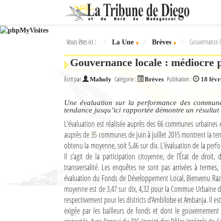
Ok
Vous êtes ici :
Gouvernance l
La Une
Brèves
L'actualité à Diego Suarez
Gouvernance locale : médiocre
La Une
Écrit par
Catégorie :
Publication :
Maholy
Brèves
18 févr
Actualités
Une évaluation sur la performance des commune
Élections 2018
tendance jusqu’ici rapportée démontre un résultat
L’évaluation est réalisée auprès des 66 communes urbaines et
Société
auprès de 35 communes de juin à juillet 2015 montrent la ten
obtenu la moyenne, soit 5,46 sur dix. L’évaluation de la per
Editoriaux
Il s’agit de la participation citoyenne, de l’État de droit, de
transversalité. Les enquêtes ne sont pas arrivées à termes, 
Féminin
évaluation du Fonds de Développement Local, Bienvenu Razafi
moyenne est de 3,47 sur dix, 4,32 pour la Commue Urbaine d’A
Sports
respectivement pour les districts d’Ambilobe et Ambanja. Il es
exigée par les bailleurs de fonds et dont le gouvernement
Santé