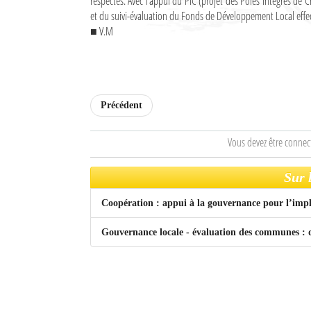
respectés. Avec l’appui du PIC (projet des Pôles Intégrés de
Culture
et du suivi-évaluation du Fonds de Développement Local effect
■ V.M
Economie
Brèves
Le Nord de Madagascar
Précédent
Avions
Vous devez être connec
Météo
Sur 
Marées
Coopération : appui à la gouvernance pour l’im
Le Port
Gouvernance locale - évaluation des communes : d
La Ville
L'actualité du tourisme
Histoire