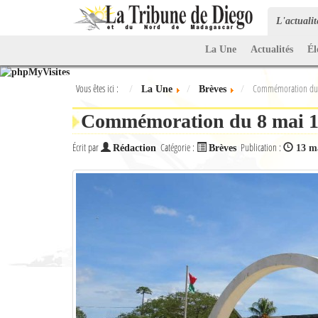
L'actuali
La Une
Actualités
Él
Vous êtes ici :
Commémoration du 
La Une
Brèves
Commémoration du 8 mai 19
Écrit par
Catégorie :
Publication :
Rédaction
Brèves
13 m