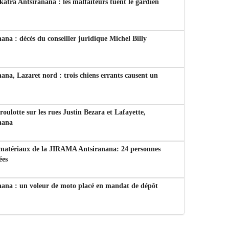
tra Antsiranana : les malfaiteurs tuent le gardien
ana : décès du conseiller juridique Michel Billy
ana, Lazaret nord : trois chiens errants causent un
 roulotte sur les rues Justin Bezara et Lafayette,
nana
 matériaux de la JIRAMA Antsiranana: 24 personnes
ées
nana : un voleur de moto placé en mandat de dépôt