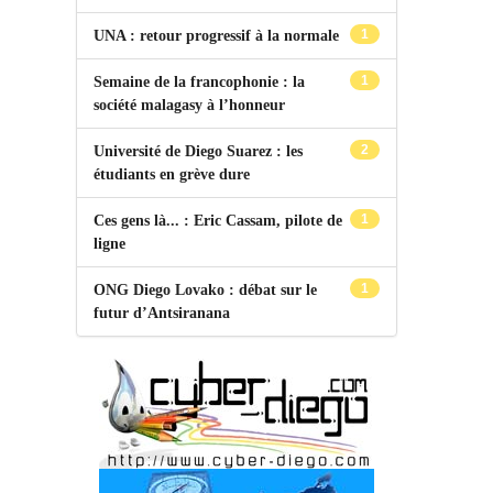
1
UNA : retour progressif à la normale
1
Semaine de la francophonie : la
société malagasy à l’honneur
2
Université de Diego Suarez : les
étudiants en grève dure
1
Ces gens là... : Eric Cassam, pilote de
ligne
1
ONG Diego Lovako : débat sur le
futur d’Antsiranana