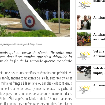
Mahavoka
Antsiran
Antsiran
accident
e paysager militaire français de Diego Suarez
Vol à la
nçais qui ne cesse de s'embellir suite aux
Antsira
es dernières années que s'est déroulée la
re de la fin de la seconde guerre mondiale
Vols de
ait l'une des toutes dernières cérémonies que présidait M.
impliqu
nnée, anciens combattants de la ville, autorités civiles et
militaires français à la retraite, ou simples civils sont venus
Antsira
llamment chanté les deux hymnes nationaux, malgache et
e tous pays morts au cours de la seconde guerre mondiale.
étaire d’État auprès du Ministre de la Défense chargé des
effectué par les représentants des autorités française et