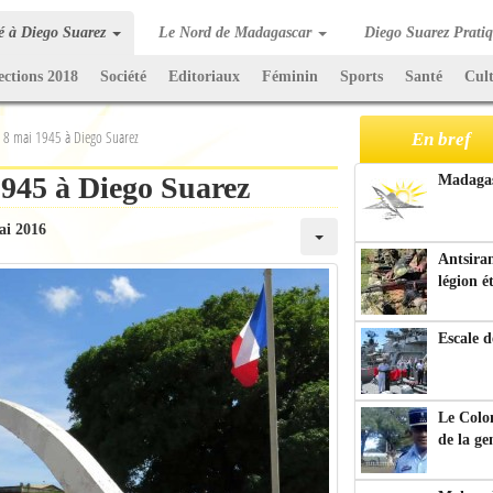
té à Diego Suarez
Le Nord de Madagascar
Diego Suarez Prati
ections 2018
Société
Editoriaux
Féminin
Sports
Santé
Cul
8 mai 1945 à Diego Suarez
En bref
45 à Diego Suarez
Madagasc
ai 2016
Antsiran
légion é
Escale d
Le Colo
de la g