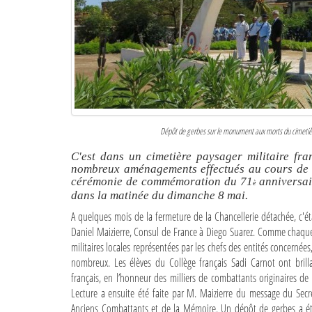
Dépôt de gerbes sur le monument aux morts du cimetièr
C'est dans un cimetière paysager militaire fra
nombreux aménagements effectués au cours de c
cérémonie de commémoration du 71
anniversai
è
dans la matinée du dimanche 8 mai.
A quelques mois de la fermeture de la Chancellerie détachée, c'ét
Daniel Maizierre, Consul de France à Diego Suarez. Comme chaque a
militaires locales représentées par les chefs des entités concernées, 
nombreux. Les élèves du Collège français Sadi Carnot ont bri
français, en l’honneur des milliers de combattants originaires d
Lecture a ensuite été faite par M. Maizierre du message du Secr
Anciens Combattants et de la Mémoire. Un dépôt de gerbes a été 