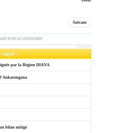
Tweet
Suivant
uvoir écrire un commentaire
JComments
 sujet :
 signée par la Région DIANA
e d’Ankarongana
un bilan mitigé