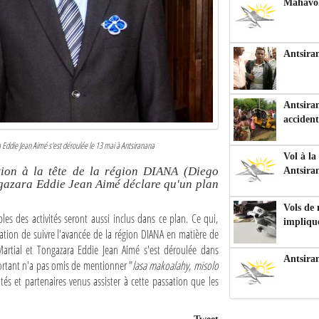
Mahavoka
Antsiran
Antsiran
accident
a Eddie Jean Aimé s'est déroulée le 13 mai à Antsiranana
Vol à la
ion à la tête de la région DIANA (Diego
Antsira
ngazara Eddie Jean Aimé déclare qu'un plan
Vols de
les des activités seront aussi inclus dans ce plan. Ce qui,
impliqu
lation de suivre l'avancée de la région DIANA en matière de
artial et Tongazara Eddie Jean Aimé s'est déroulée dans
Antsira
sortant n'a pas omis de mentionner "
lasa makoalahy, misolo
vités et partenaires venus assister à cette passation que les