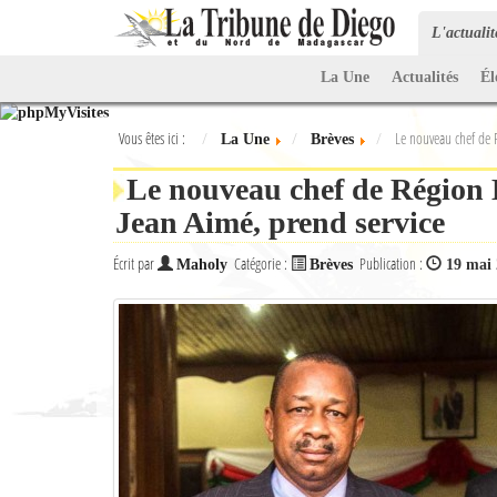
L'actuali
La Une
Actualités
Él
Vous êtes ici :
Le nouveau chef de 
La Une
Brèves
Le nouveau chef de Région
Jean Aimé, prend service
Écrit par
Catégorie :
Publication :
Maholy
Brèves
19 mai