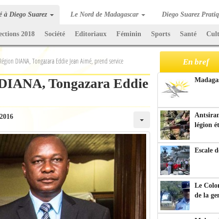
té à Diego Suarez
Le Nord de Madagascar
Diego Suarez Prati
ections 2018
Société
Editoriaux
Féminin
Sports
Santé
Cul
Région DIANA, Tongazara Eddie Jean Aimé, prend service
En bref
 DIANA, Tongazara Eddie
Madagasc
Antsiran
 2016
légion é
Escale d
Le Colo
de la g