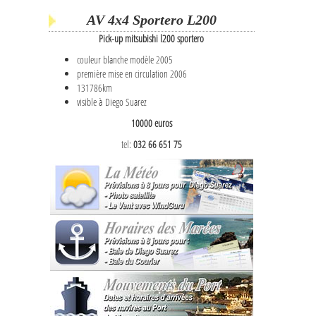
AV 4x4 Sportero L200
Pick-up mitsubishi l200 sportero
couleur blanche modèle 2005
première mise en circulation 2006
131786km
visible à Diego Suarez
10000 euros
tel:
032 66 651 75