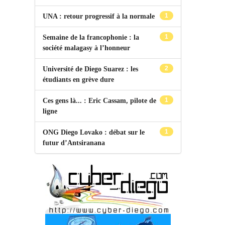
1
UNA : retour progressif à la normale
1
Semaine de la francophonie : la
société malagasy à l’honneur
2
Université de Diego Suarez : les
étudiants en grève dure
1
Ces gens là... : Eric Cassam, pilote de
ligne
1
ONG Diego Lovako : débat sur le
futur d’Antsiranana