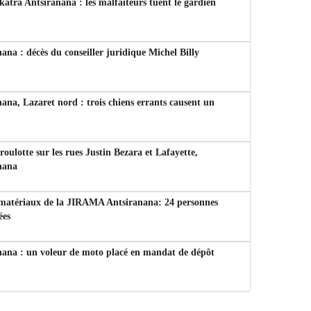
tra Antsiranana : les malfaiteurs tuent le gardien
ana : décès du conseiller juridique Michel Billy
ana, Lazaret nord : trois chiens errants causent un
 roulotte sur les rues Justin Bezara et Lafayette,
nana
 matériaux de la JIRAMA Antsiranana: 24 personnes
ées
nana : un voleur de moto placé en mandat de dépôt