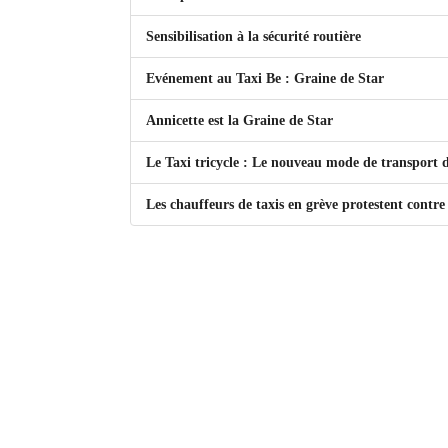
Sites touristiques
Sensibilisation à la sécurité routière
Evénement au Taxi Be : Graine de Star
Diego Suarez Pratique
Annicette est la Graine de Star
Adresses utiles
Le Taxi tricycle : Le nouveau mode de transport d
Vie pratique
Les chauffeurs de taxis en grève protestent contre
Les Petites Annonces
La Tribune de Diego en PDF
Mon compte
Contacts
Se connecter
Identifiant