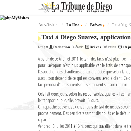
Ok
Vous êtes ici :
Taxi à Diego S
La Une
Brèves
L'actualité à Diego Suarez
Taxi à Diego Suarez, application
La Une
Écrit par
Catégorie :
Publication :
Rédaction
Brèves
18 ju
Actualités
A partir de ce 6 juillet 2011, le tarif des taxis n’est plus fi
pour l’aéroport n’est plus applicable car le frais de transp
Élections 2018
l’association des chauffeurs de taxi a précisé que selon la loi
Société
aussi, tout dépend de ce qui est convenu avec le client. Ce q
taxi prendra d’autres clients qui se trouvent sur son chemin.
Editoriaux
Cela fait deux jours, selon les responsables, que les « taximan
le transport public, elle, prévoit 15 jours.
Féminin
On reproche souvent aux chauffeurs de taxi de ne pas savoir a
prochainement. Des certificats seront distribués et le défaut
Sports
capacité.
Santé
Vendredi 8 juillet 2011 à 16 h, ceux qui travaillent dans le t