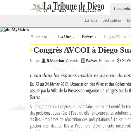
L'actuali
La Une
Actualités
Él
Vous êtes ici :
Congrès AVCOI à Die
La Une
Brèves
Congrès AVCOI à Diego Suar
Écrit par
Catégorie :
Publication :
Rédaction
Brèves
21 fé
L'eau dans les espaces insulaires au cœur du con
Du 22 au 24 février 2012, l'Association des Villes et des Collectivi
assuré par la Ville de la Possession organise un congrès sur la 
Suarez.
Au programme du Congrès , qui sera labellisé par le Comité du Fo
des problématiques liées à l'eau qu'elle rencontre et les solutions
les îles. Problèmes de répartition des précipitations à La Réunio
gestion des risques liés à l'eau lors d'événements météorolo