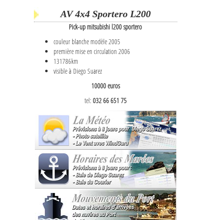
AV 4x4 Sportero L200
Pick-up mitsubishi l200 sportero
couleur blanche modèle 2005
première mise en circulation 2006
131786km
visible à Diego Suarez
10000 euros
tel:
032 66 651 75