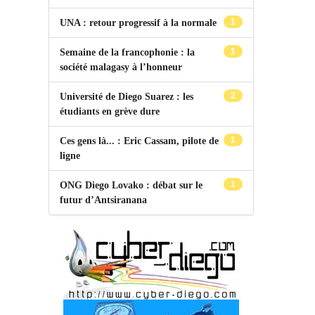
1
UNA : retour progressif à la normale
1
Semaine de la francophonie : la
société malagasy à l’honneur
2
Université de Diego Suarez : les
étudiants en grève dure
1
Ces gens là... : Eric Cassam, pilote de
ligne
1
ONG Diego Lovako : débat sur le
futur d’Antsiranana