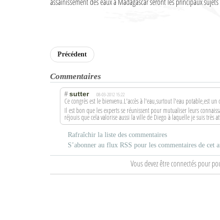
assainissement des eaux à Madagascar seront les principaux sujets
Précédent
Commentaires
sutter
#
08-03-2012 15:22
Ce congrès est le bienvenu.L'accè
s à l'eau,surtout l'eau potable,est un
Il est bon que les experts se réunissent pour mutualiser leurs connais
réjouis que cela valorise aussi la ville de Diego à laquelle je suis très at
Rafraîchir la liste des commentaires
S’abonner au flux RSS pour les commentaires de cet ar
Vous devez être connectés pour po