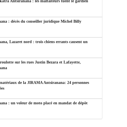
tra Antsiranana : les malfaiteurs tuent le gardien
ana : décès du conseiller juridique Michel Billy
ana, Lazaret nord : trois chiens errants causent un
 roulotte sur les rues Justin Bezara et Lafayette,
nana
 matériaux de la JIRAMA Antsiranana: 24 personnes
ées
nana : un voleur de moto placé en mandat de dépôt