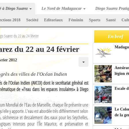
té à Diego Suarez
Le Nord de Madagascar
Diego Suarez Prati
ections 2018
Société
Editoriaux
Féminin
Sports
Santé
Cul
go Suarez du 22 au 24 février
En bref
ez du 22 au 24 février
Madagasc
vrier 2012
Antsiran
grès des villes de l'Océan Indien
légion é
tés de l'Océan Indien (AVCOI) dont le secrétariat général est
thématique de «l'eau dans les espaces insulaires» à Diego
Escale d
rum Mondial de l'Eau de Marseille, chaque île présente une
Le Colo
 qu'elle y apporte. L'eau est abordée très différemment selon
de la g
n, sécheresse et dessalement des eaux pour les Seychelles,
giques intenses pour l'Île Maurice, et préservation et