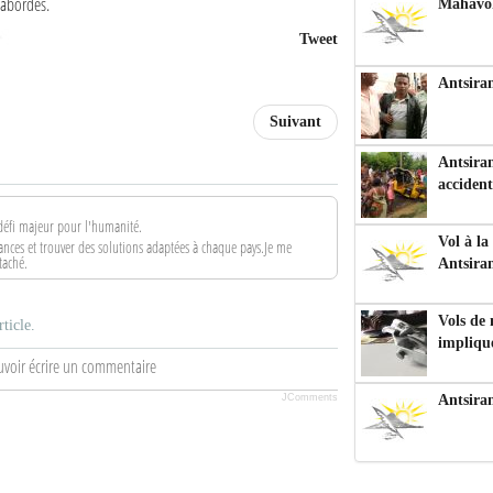
 abordés.
Mahavoka
Tweet
Antsiran
Suivant
Antsiran
accident
 défi majeur pour l'humanité.
Vol à la
sances et trouver des solutions adaptées à chaque pays.Je me
taché.
Antsira
Vols de
ticle.
impliqu
uvoir écrire un commentaire
JComments
Antsira