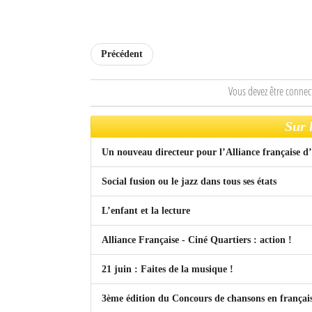
Sites touristiques
Précédent
Diego Suarez Pratique
Vous devez être connec
Adresses utiles
Vie pratique
Sur 
Les Petites Annonces
Un nouveau directeur pour l’Alliance française d
La Tribune de Diego en PDF
Social fusion ou le jazz dans tous ses états
Mon compte
L’enfant et la lecture
Contacts
Alliance Française - Ciné Quartiers : action !
Se connecter
21 juin : Faites de la musique !
Identifiant
3ème édition du Concours de chansons en françai