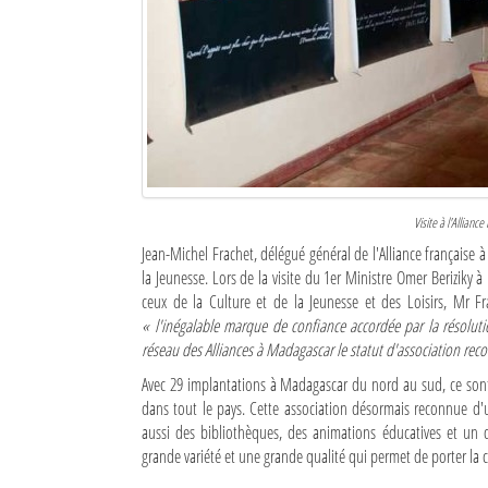
Culture
Economie
Brèves
Le Nord de Madagascar
Avions
Visite à l'Allian
Jean-Michel Frachet, délégué général de l'Alliance française 
Météo
la Jeunesse. Lors de la visite du 1er Ministre Omer Beriziky 
ceux de la Culture et de la Jeunesse et des Loisirs, Mr 
Marées
« l'inégalable marque de confiance accordée par la résolutio
réseau des Alliances à Madagascar le statut d'association rec
Le Port
Avec 29 implantations à Madagascar du nord au sud, ce sont 
La Ville
dans tout le pays. Cette association désormais reconnue d'u
aussi des bibliothèques, des animations éducatives et un
L'actualité du tourisme
grande variété et une grande qualité qui permet de porter la 
Histoire