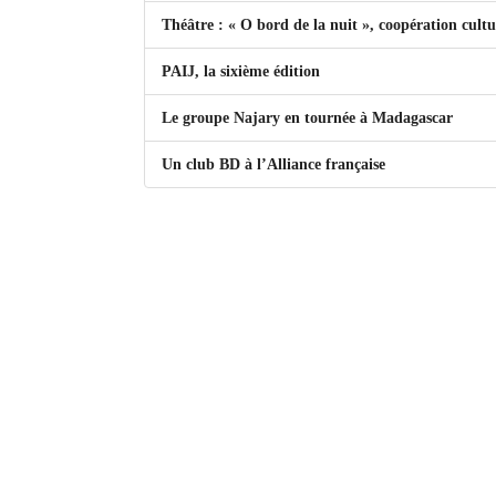
Théâtre : « O bord de la nuit », coopération cultur
Mot de passe
PAIJ, la sixième édition
Se souvenir de moi
Le groupe Najary en tournée à Madagascar
Connexion
Un club BD à l’Alliance française
Identifiant oublié ?
Mot de passe oublié ?