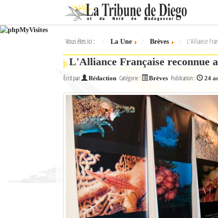
Ok
Vous êtes ici :
L'Alliance Fra
La Une
Brèves
L'actualité à Diego Suarez
L'Alliance Française reconnue a
La Une
Écrit par
Catégorie :
Publication :
Rédaction
Brèves
24 a
Actualités
Élections 2018
Société
Editoriaux
Féminin
Sports
Santé