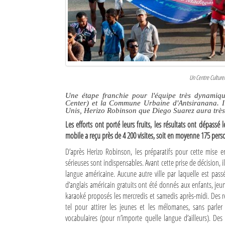
Culture
Economie
Brèves
Le Nord de Madagascar
Un Centre Culture
Une étape franchie pour l'équipe très dynamiq
Avions
Center) et la Commune Urbaine d'Antsiranana. Il
Unis, Herizo Robinson que Diego Suarez aura très
Météo
Les efforts ont porté leurs fruits, les résultats ont dépassé
mobile a reçu près de 4 200 visites, soit en moyenne 175 pers
Marées
D’après Herizo Robinson, les préparatifs pour cette mise e
Le Port
sérieuses sont indispensables. Avant cette prise de décision, il
langue américaine. Aucune autre ville par laquelle est pas
La Ville
d’anglais américain gratuits ont été donnés aux enfants, je
karaoké proposés les mercredis et samedis après-midi. Des 
L'actualité du tourisme
tel pour attirer les jeunes et les mélomanes, sans parle
vocabulaires (pour n’importe quelle langue d’ailleurs). De
Histoire