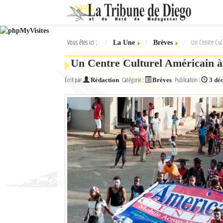
Ok
Vous êtes ici :
Un Centre Cul
La Une
Brèves
L'actualité à Diego Suarez
Un Centre Culturel Américain 
La Une
Écrit par
Catégorie :
Publication :
Rédaction
Brèves
3 dé
Actualités
Élections 2018
Société
Editoriaux
Féminin
Sports
Santé