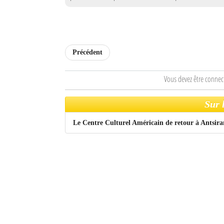
Mot de passe
Se souvenir de moi
Précédent
Connexion
Vous devez être connec
Identifiant oublié ?
Sur 
Mot de passe oublié ?
Le Centre Culturel Américain de retour à Antsir