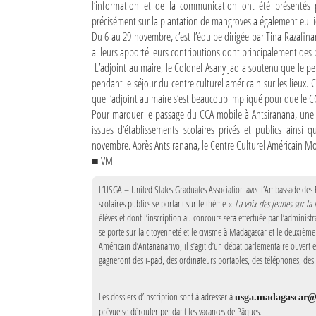
l’information et de la communication ont été présentés 
précisément sur la plantation de mangroves a également eu 
Sites touristiques
Du 6 au 29 novembre, c’est l’équipe dirigée par Tina Razafina
ailleurs apporté leurs contributions dont principalement des 
Diego Suarez Pratique
L’adjoint au maire, le Colonel Asany Jao a soutenu que le pers
pendant le séjour du centre culturel américain sur les lieux. C
Adresses utiles
que l’adjoint au maire s’est beaucoup impliqué pour que le CC
Pour marquer le passage du CCA mobile à Antsiranana, une ma
Vie pratique
issues d’établissements scolaires privés et publics ainsi 
novembre. Après Antsiranana, le Centre Culturel Américain M
Les Petites Annonces
■ VM
La Tribune de Diego en PDF
L’USGA – United States Graduates Association avec l’Ambassade des E
scolaires publics se portant sur le thème «
La voix des jeunes sur l
Mon compte
élèves et dont l’inscription au concours sera effectuée par l’administr
se porte sur la citoyenneté et le civisme à Madagascar et le deuxièm
Contacts
Américain d’Antananarivo, il s’agit d’un débat parlementaire ouvert e
gagneront des i-pad, des ordinateurs portables, des téléphones, des 
Se connecter
Identifiant
Les dossiers d’inscription sont à adresser à
usga.madagascar@
prévue se dérouler pendant les vacances de Pâques.