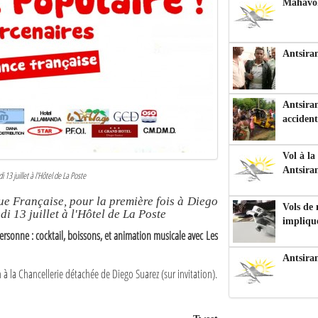
Mahavoka
Antsiran
Antsiran
accident
Vol à la
Antsira
 13 juillet à l'Hôtel de La Poste
ue Française, pour la première fois à Diego
Vols de
i 13 juillet à l'Hôtel de La Poste
impliqu
personne : cocktail, boissons, et animation musicale avec Les
Antsira
h à la Chancellerie détachée de Diego Suarez (sur invitation).