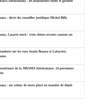
tra Antsiranana : les malfaiteurs tuent le gardien
ana : décès du conseiller juridique Michel Billy
ana, Lazaret nord : trois chiens errants causent un
 roulotte sur les rues Justin Bezara et Lafayette,
nana
 matériaux de la JIRAMA Antsiranana: 24 personnes
ées
nana : un voleur de moto placé en mandat de dépôt