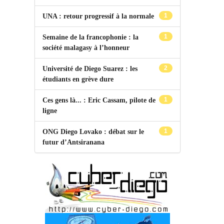
1
UNA : retour progressif à la normale
1
Semaine de la francophonie : la
société malagasy à l’honneur
2
Université de Diego Suarez : les
étudiants en grève dure
1
Ces gens là... : Eric Cassam, pilote de
ligne
1
ONG Diego Lovako : débat sur le
futur d’Antsiranana