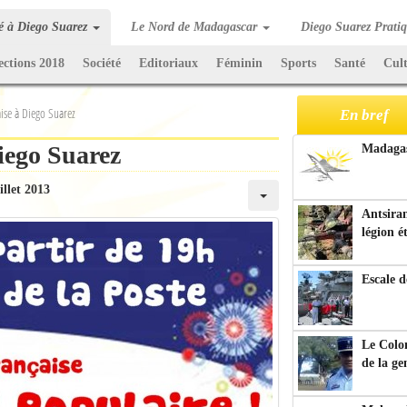
té à Diego Suarez
Le Nord de Madagascar
Diego Suarez Prati
ections 2018
Société
Editoriaux
Féminin
Sports
Santé
Cul
aise à Diego Suarez
En bref
Diego Suarez
Madagasc
illet 2013
Antsiran
légion é
Escale d
Le Colo
de la g