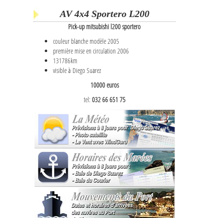
AV 4x4 Sportero L200
Pick-up mitsubishi l200 sportero
couleur blanche modèle 2005
première mise en circulation 2006
131786km
visible à Diego Suarez
10000 euros
tel:
032 66 651 75