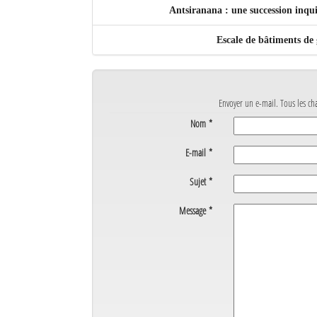
Antsiranana : une succession inq
Sites touristiques
Escale de bâtiments de
Diego Suarez Pratique
Adresses utiles
Envoyer un e-mail. Tous les ch
Vie pratique
Nom
*
Les Petites Annonces
E-mail
*
La Tribune de Diego en PDF
Sujet
*
Mon compte
Message
*
Contacts
Se connecter
Identifiant