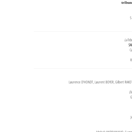
tribu
5
LaTrib
SA
Ca
R
Laurence D'HONDT, Laurent BOYER, Gilbert RAKOT
Di
G
J