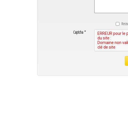
Mot de passe
Rece
Se souvenir de moi
Captcha
*
Connexion
Identifiant oublié ?
Mot de passe oublié ?