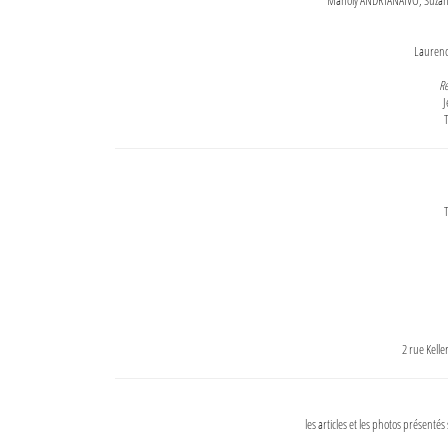
Maholy ANDRIANAIVO, Suzanne
Lauren
Re
J
T
T
2 rue Kell
les articles et les photos présentés