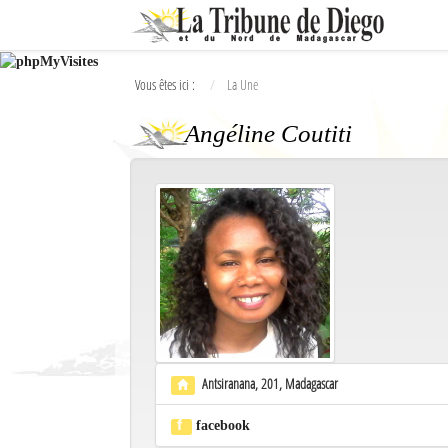
Ok
Vous êtes ici :
La Une
L'actualité à Diego Suarez
Angéline Coutiti
La Une
Actualités
Élections 2018
Société
Editoriaux
Féminin
Antsiranana,
201,
Madagascar
Sports
f
Santé
facebook