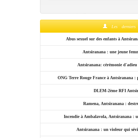
Culture
Economie
Les derniers
Brèves
Abus sexuel sur des enfants à Antsiran
Le Nord de Madagascar
Antsiranana : une jeune fem
Avions
Antsiranana: cérémonie d'adieu
Météo
ONG Terre Rouge France à Antsiranana : pr
Marées
DLEM-2ème RFI Antsiran
Le Port
Ramena, Antsiranana : destr
La Ville
Incendie à Ambalavola, Antsiranana : un
L'actualité du tourisme
Antsiranana : un violeur qui sév
Histoire