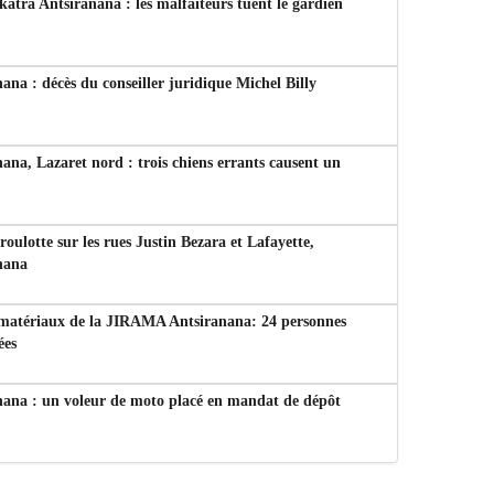
tra Antsiranana : les malfaiteurs tuent le gardien
ana : décès du conseiller juridique Michel Billy
ana, Lazaret nord : trois chiens errants causent un
 roulotte sur les rues Justin Bezara et Lafayette,
nana
 matériaux de la JIRAMA Antsiranana: 24 personnes
ées
nana : un voleur de moto placé en mandat de dépôt