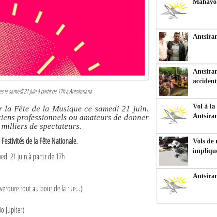
Mahavoka
Antsiran
Antsiran
accident
es le samedi 21 juin à partir de 17h à Antsiranana
Vol à la
la Fête de la Musique ce samedi 21 juin.
Antsira
iciens professionnels ou amateurs de donner
milliers de spectateurs.
estivités de la Fête Nationale.
Vols de
impliqu
edi 21 juin à partir de 17h
Antsira
a verdure tout au bout de la rue…)
o Jupiter)