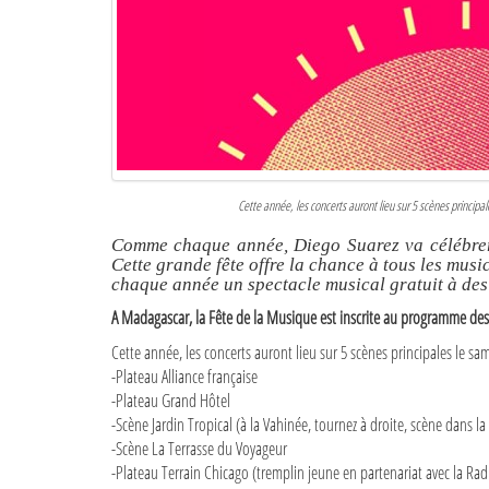
Cette année, les concerts auront lieu sur 5 scènes principal
Comme chaque année, Diego Suarez va célébrer 
Cette grande fête offre la chance à tous les mus
chaque année un spectacle musical gratuit à des 
A Madagascar, la Fête de la Musique est inscrite au programme des F
Cette année, les concerts auront lieu sur 5 scènes principales le sam
-Plateau Alliance française
-Plateau Grand Hôtel
-Scène Jardin Tropical (à la Vahinée, tournez à droite, scène dans l
-Scène La Terrasse du Voyageur
-Plateau Terrain Chicago (tremplin jeune en partenariat avec la Radi