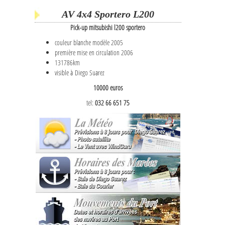
AV 4x4 Sportero L200
Pick-up mitsubishi l200 sportero
couleur blanche modèle 2005
première mise en circulation 2006
131786km
visible à Diego Suarez
10000 euros
tel:
032 66 651 75