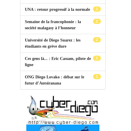
1
UNA : retour progressif à la normale
1
Semaine de la francophonie : la
société malagasy à l’honneur
2
Université de Diego Suarez : les
étudiants en grève dure
1
Ces gens là... : Eric Cassam, pilote de
ligne
1
ONG Diego Lovako : débat sur le
futur d’Antsiranana