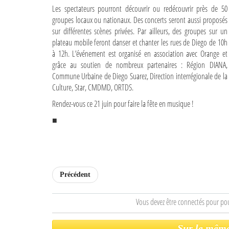
Les spectateurs pourront découvrir ou redécouvrir près de 50
groupes locaux ou nationaux. Des concerts seront aussi proposés
sur différentes scènes privées. Par ailleurs, des groupes sur un
plateau mobile feront danser et chanter les rues de Diego de 10h
à 12h. L’événement est organisé en association avec Orange et
grâce au soutien de nombreux partenaires : Région DIANA,
Commune Urbaine de Diego Suarez, Direction interrégionale de la
Culture, Star, CMDMD, ORTDS.
Rendez-vous ce 21 juin pour faire la fête en musique !
■
Précédent
Vous devez être connectés pour po
Sur le même