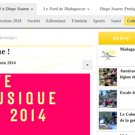
té à Diego Suarez
Le Nord de Madagascar
Diego Suarez Prati
ections 2018
Société
Editoriaux
Féminin
Sports
Santé
Cul
 la musique !
En bref
e !
Madagasc
juin 2014
Antsiran
légion é
Escale d
Le Colo
de la g