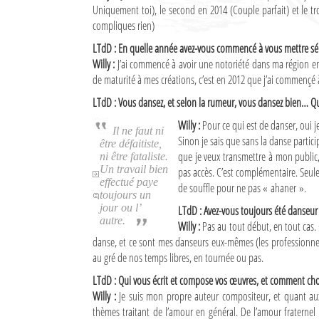
Uniquement toi), le second en 2014 (Couple parfait) et le t
Culture
compliques rien)
Economie
LTdD : En quelle année avez-vous commencé à vous mettre sé
Willy :
J’ai commencé à avoir une notoriété dans ma région e
Brèves
de maturité à mes créations, c’est en 2012 que j’ai commençé 
LTdD : Vous dansez, et selon la rumeur, vous dansez bien… Qu
Le Nord de Madagascar
Willy :
Pour ce qui est de danser, oui je
Il ne faut ni
Sinon je sais que sans la danse particip
Avions
être défaitiste,
que je veux transmettre à mon public, 
ni être fataliste.
Météo
Un travail bien
pas accès. C’est complémentaire. Seulem
effectué paye
de souffle pour ne pas « ahaner ».
toujours un
Marées
jour ou l’
LTdD : Avez-vous toujours été danseur
autre.
Willy :
Pas au tout début, en tout cas. 
Le Port
danse, et ce sont mes danseurs eux-mêmes (les professionne
au gré de nos temps libres, en tournée ou pas.
La Ville
LTdD : Qui vous écrit et compose vos œuvres, et comment cho
L'actualité du tourisme
Willy :
Je suis mon propre auteur compositeur, et quant aux 
thèmes traitant de l’amour en général. De l’amour fraternel
Histoire