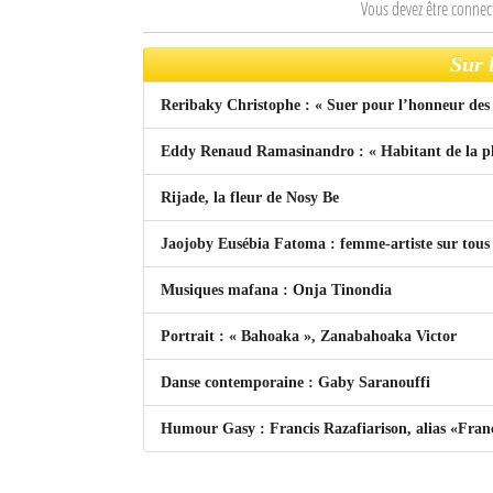
Vous devez être connec
Mot de passe
Sur 
Reribaky Christophe : « Suer pour l’honneur des 
Se souvenir de moi
Eddy Renaud Ramasinandro : « Habitant de la pl
Connexion
Rijade, la fleur de Nosy Be
Identifiant oublié ?
Jaojoby Eusébia Fatoma : femme-artiste sur tous 
Mot de passe oublié ?
Musiques mafana : Onja Tinondia
Portrait : « Bahoaka », Zanabahoaka Victor
Danse contemporaine : Gaby Saranouffi
Humour Gasy : Francis Razafiarison, alias «Fran