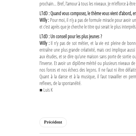
prochain… Bref, l’amour à tous les niveaux. Je m’efforce à êtr
Sites touristiques
LTdD : Quand vous composez, le thème vous vient d’abord, ensui
Willy :
Pour moi, il n’y a pas de formule miracle pour avoir un 
Diego Suarez Pratique
et c’est après que je cherche le titre qui serait le plus interpréta
LTdD : Un conseil pour les plus jeunes ?
Adresses utiles
Willy :
Il n’y pas de sot métier, et la vie est pleine de bonne
entraîne une plus grande créativité, mais ceci implique aussi
Vie pratique
aux études, et se dire qu’une maison sans porte de sortie 
l’inverse. Et avoir un diplôme mérité ou plusieurs niveaux d
Les Petites Annonces
nos forces et nos échecs des leçons. Il ne faut ni être défaitis
Quant à la danse et à la musique, il faut travailler en perm
La Tribune de Diego en PDF
reflexes, de la spontanéité.
■ Luis K
Mon compte
Contacts
Se connecter
Précédent
Identifiant