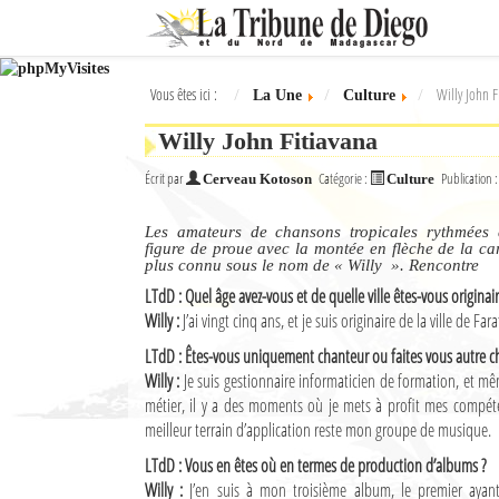
Ok
Vous êtes ici :
Willy John F
La Une
Culture
L'actualité à Diego Suarez
Willy John Fitiavana
La Une
Écrit par
Catégorie :
Publication 
Cerveau Kotoson
Culture
Actualités
Les amateurs de chansons tropicales rythmées 
Élections 2018
figure de proue avec la montée en flèche de la ca
plus connu sous le nom de « Willy ». Rencontre
Société
LTdD : Quel âge avez-vous et de quelle ville êtes-vous originair
Willy :
J’ai vingt cinq ans, et je suis originaire de la ville de Fa
Editoriaux
LTdD : Êtes-vous uniquement chanteur ou faites vous autre ch
Willy :
Je suis gestionnaire informaticien de formation, et mê
Féminin
métier, il y a des moments où je mets à profit mes compé
meilleur terrain d’application reste mon groupe de musique.
Sports
LTdD : Vous en êtes où en termes de production d’albums ?
Santé
Willy :
J’en suis à mon troisième album, le premier aya