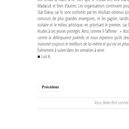
Madacult et bien d’autres. Les organisateurs continuent po
Sites touristiques
Star Diana, car ils sont confortés par les résultats obtenus ju
concours de plus grandes envergures, et les gagner, tandi
Diego Suarez Pratique
scolaire et le milieu artistique, en priorisant le premier, ca
études à ses jeunes protégés. Ainsi, comme il l’affirme :
« Notre
contre la délinquance juvénile, et nous esperons qu’ils de
Adresses utiles
transmet toujours le meilleurs de lui-même et qui est en ph
Vie pratique
Évènement à suivre dans les semaines à venir.
■ Luis K.
Les Petites Annonces
La Tribune de Diego en PDF
Mon compte
Précédent
Contacts
Vous devez être connec
Se connecter
Identifiant