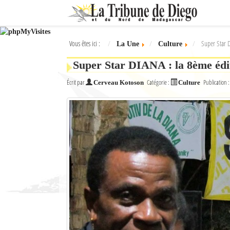
Ok
Vous êtes ici :
Super Star 
La Une
Culture
L'actualité à Diego Suarez
Super Star DIANA : la 8ème édi
La Une
Écrit par
Catégorie :
Publication 
Cerveau Kotoson
Culture
Actualités
Élections 2018
Société
Editoriaux
Féminin
Sports
Santé