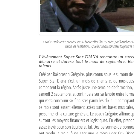
Culture
Economie
Brèves
« Notre envie de les orienter vers la bonne direction est notre participation à 
Le Nord de Madagascar
vision, de l’ambition… Quelqu’un qui transmet toujours le
L'évènement Super Star DIANA rencontre un succès
Avions
démarré et durera tout le mois de septembre. Re
talents
Météo
Créé par Rakotoson Grégoire, plus connu sous le surnom de «
Super Star Diana c’est un mois de chants et de musiques,
Marées
composent la région. Après juste une semaine de formation, le
samedi 2 septembre, et continuera sur sa lancée entre format
Le Port
qui verra concourir six finalistes parmi les dix-huit participa
ce mois sont essentiellement axées sur les bases musicales,
La Ville
personnel et la culture générale. Le coach Grégoire affirme qu
surtout les moyens financiers et logistiques. En effet, pren
L'actualité du tourisme
assez élevé pour son équipe et lui. Des personnes de bonnes 
Histoire
ont tendu la main, à ne citer que le réseau des Otiv Diana, l