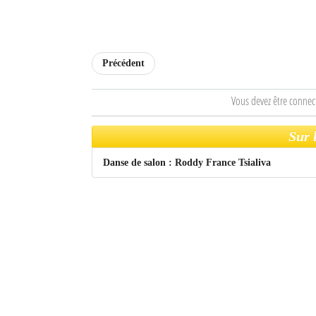
Sites touristiques
Diego Suarez Pratique
Précédent
Adresses utiles
Vous devez être connec
Vie pratique
Sur 
Les Petites Annonces
Danse de salon : Roddy France Tsialiva
La Tribune de Diego en PDF
Mon compte
Contacts
Se connecter
Identifiant