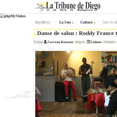
Ok
Vous êtes ici :
Danse de sal
La Une
Culture
L'actualité à Diego Suarez
Danse de salon : Roddy France t
La Une
Écrit par
Catégorie :
Publication 
Cerveau Kotoson
Culture
Actualités
Élections 2018
Société
Editoriaux
Féminin
Sports
Santé