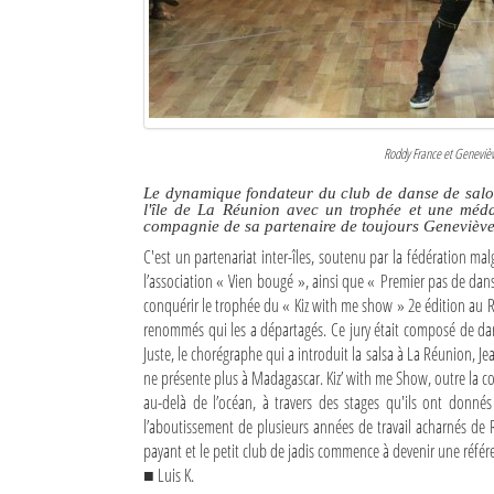
Culture
Economie
Brèves
Roddy France et Genevièv
Le Nord de Madagascar
Le dynamique fondateur du club de danse de salon
l'île de La Réunion avec un trophée et une méda
Avions
compagnie de sa partenaire de toujours Genevièv
C'est un partenariat inter-îles, soutenu par la fédération m
Météo
l’association « Vien bougé », ainsi que « Premier pas de dan
conquérir le trophée du « Kiz with me show » 2e édition au Res
Marées
renommés qui les a départagés. Ce jury était composé de da
Juste, le chorégraphe qui a introduit la salsa à La Réunion, 
Le Port
ne présente plus à Madagascar. Kiz’ with me Show, outre la co
La Ville
au-delà de l’océan, à travers des stages qu'ils ont donné
l’aboutissement de plusieurs années de travail acharnés de R
L'actualité du tourisme
payant et le petit club de jadis commence à devenir une référ
■ Luis K.
Histoire