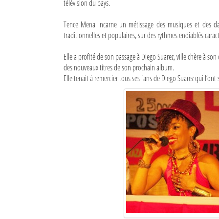
télévision du pays.
Sites touristiques
Tence Mena incarne un métissage des musiques et des dan
traditionnelles et populaires, sur des rythmes endiablés car
Diego Suarez Pratique
Elle a profité de son passage à Diego Suarez, ville chère à so
Adresses utiles
des nouveaux titres de son prochain album.
Elle tenait à remercier tous ses fans de Diego Suarez qui l’on
Vie pratique
Les Petites Annonces
La Tribune de Diego en PDF
Mon compte
Contacts
Se connecter
Identifiant