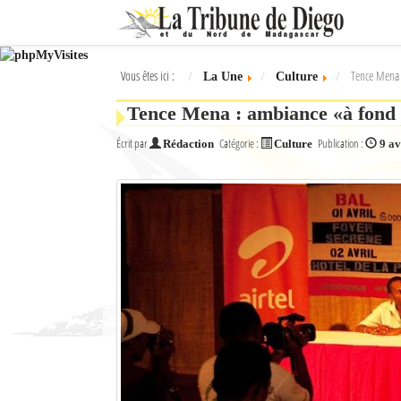
Ok
Vous êtes ici :
Tence Mena 
La Une
Culture
L'actualité à Diego Suarez
Tence Mena : ambiance «à fond 
La Une
Écrit par
Catégorie :
Publication :
Rédaction
Culture
9 av
Actualités
Élections 2018
Société
Editoriaux
Féminin
Sports
Santé