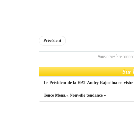
Mot de passe
Se souvenir de moi
Précédent
Connexion
Vous devez être connec
Identifiant oublié ?
Mot de passe oublié ?
Sur 
Le Président de la HAT Andry Rajoelina en visite 
Tence Mena,« Nouvelle tendance »