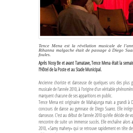
Culture
Economie
Brèves
Le Nord de Madagascar
Tence Mena est la révélation musicale de l’an
Rihanna malgache était de passage à Diego Suare
foules.
Avions
Après Nosy Be et avant Tamatave, Tence Mena était la semain
l’Hôtel de la Poste et au Stade Municipal.
Météo
Ancienne choriste et danseuse de quelques uns des plus g
Marées
musicale de l’année 2010, à l’origine d’un véritable phénomè
Le Port
marquent chacune de ses apparitions en public.
Tence Mena est originaire de Mahajunga mais a grandi à Die
La Ville
concours de danse au gymnase de Diego Suarez. Elle intègr
danseuse. C’est au début de l’année 2010 qu’elle décide de vo
L'actualité du tourisme
rencontre de suite un immense succès. Elle enchaîne alors 
2010, «Samy mahery» qui se retrouve rapidement en tête des
Histoire