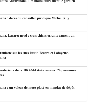
tra Antsiranana : les malfaiteurs tuent le gardien
ana : décès du conseiller juridique Michel Billy
ana, Lazaret nord : trois chiens errants causent un
 roulotte sur les rues Justin Bezara et Lafayette,
nana
 matériaux de la JIRAMA Antsiranana: 24 personnes
ées
nana : un voleur de moto placé en mandat de dépôt