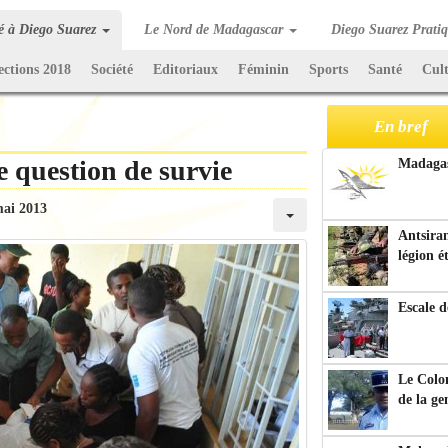
té à Diego Suarez
Le Nord de Madagascar
Diego Suarez Prati
ections 2018
Société
Editoriaux
Féminin
Sports
Santé
Cul
En bref
 question de survie
Madagasc
mai 2013
Antsiran
légion é
Escale d
Le Colo
de la g