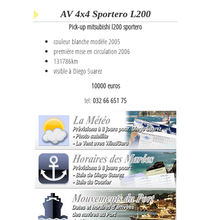
AV 4x4 Sportero L200
Pick-up mitsubishi l200 sportero
couleur blanche modèle 2005
première mise en circulation 2006
131786km
visible à Diego Suarez
10000 euros
tel:
032 66 651 75