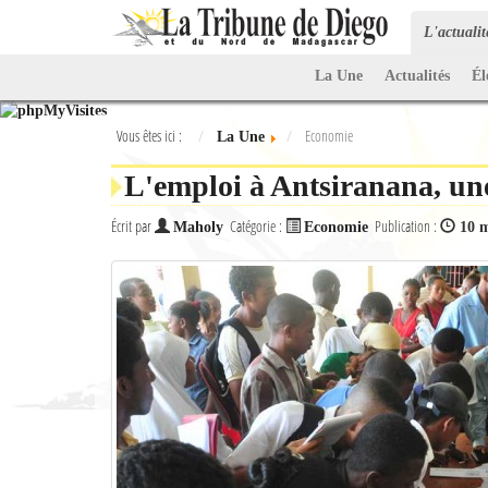
L'actuali
La Une
Actualités
Él
Vous êtes ici :
Economie
La Une
L'emploi à Antsiranana, une
Écrit par
Catégorie :
Publication :
Maholy
Economie
10 