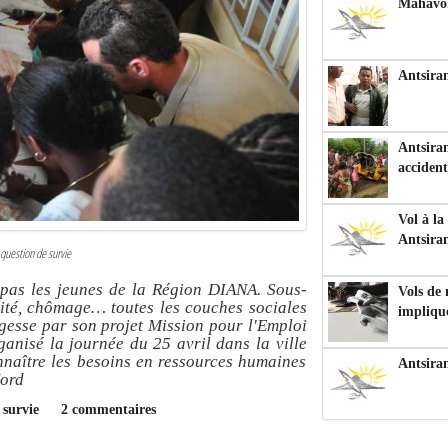
Mahavoka
Antsiran
Antsiran
accident
Vol à la
Antsira
 question de survie
 pas les jeunes de la Région DIANA. Sous-
Vols de
lité, chômage… toutes les couches sociales
impliqu
gesse par son projet Mission pour l'Emploi
anisé la journée du 25 avril dans la ville
naître les besoins en ressources humaines
Antsira
Nord
 survie
2 commentaires