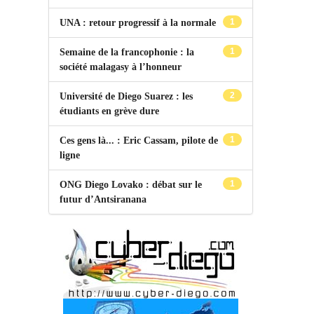
1
UNA : retour progressif à la normale
1
Semaine de la francophonie : la
société malagasy à l’honneur
2
Université de Diego Suarez : les
étudiants en grève dure
1
Ces gens là... : Eric Cassam, pilote de
ligne
1
ONG Diego Lovako : débat sur le
futur d’Antsiranana