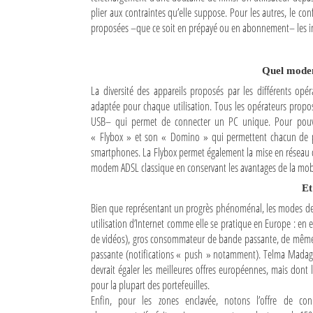
plier aux contraintes qu’elle suppose. Pour les autres, le confo
proposées –que ce soit en prépayé ou en abonnement– les inc
Quel modem
La diversité des appareils proposés par les différents o
adaptée pour chaque utilisation. Tous les opérateurs prop
USB– qui permet de connecter un PC unique. Pour pouvoir
« Flybox » et son « Domino » qui permettent chacun de pa
smartphones. La Flybox permet également la mise en réseau cl
modem ADSL classique en conservant les avantages de la mobi
Et
Bien que représentant un progrès phénoménal, les modes de 
utilisation d’Internet comme elle se pratique en Europe : en ef
de vidéos), gros consommateur de bande passante, de même qu
passante (notifications « push » notamment). Telma Madagas
devrait égaler les meilleures offres européennes, mais dont
pour la plupart des portefeuilles.
Enfin, pour les zones enclavée, notons l’offre de conn