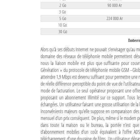
2 Go
90 000 Ar
Mot de passe
3 Go
5 Go
224 000 Ar
10 Go
30 Go
Se souvenir de moi
Inter
Connexion
Alors qu’à ses débuts Internet ne pouvait s’envisager qu’au 
domaine des réseaux de téléphonie mobile permettent désor
Identifiant oublié ?
nous la liaison mobile est plus que suffisante pour couvri
Génération » du protocole de téléphonie mobile GSM –Glob
Mot de passe oublié ?
atteindre 1,9 Mbps est devenu suffisant pour permettre une na
de réelle différence perceptible du point de vue de l’utilisateu
mode de facturation. Le seul opérateur proposant une offre 
proposant un abonnement illimité sur ce support. Tous le
échangées. Un utilisateur faisant une grosse utilisation de l
inconvénients majeurs qu’elle suppose en comparaison des l
mensuel d’un prix conséquent. De plus, même si le modem pro
dans toute la maison ou le bureau, la portée n’est que 
d’abonnement mobiles d’un coût équivalent à l’offre A
téléchargement d’une douzaine de films. Un utilisateur dépas