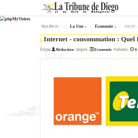
Ok
Vous êtes ici :
Internet 
La Une
Economie
L'actualité à Diego Suarez
Internet - consommation : Quel f
La Une
Écrit par
Catégorie :
Publication :
Rédaction
Economie
6
Actualités
Élections 2018
Société
Editoriaux
Féminin
Sports
Santé