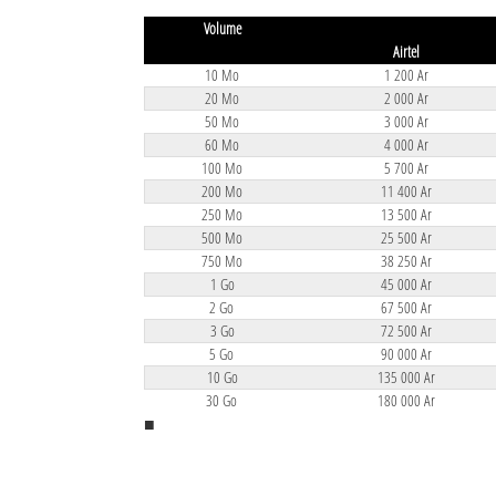
Volume
Airtel
10 Mo
1 200 Ar
20 Mo
2 000 Ar
50 Mo
3 000 Ar
60 Mo
4 000 Ar
100 Mo
5 700 Ar
200 Mo
11 400 Ar
250 Mo
13 500 Ar
500 Mo
25 500 Ar
750 Mo
38 250 Ar
1 Go
45 000 Ar
2 Go
67 500 Ar
3 Go
72 500 Ar
5 Go
90 000 Ar
10 Go
135 000 Ar
30 Go
180 000 Ar
■