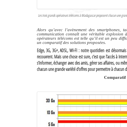
Culture
Les trois grands opérateurs télécoms à Madagascar proposent chacun une grande
Economie
Brèves
Alors qu’avec l’avènement des smartphones, tab
communication connaît une véritable explosion à
opérateurs télécoms est telle qu’il est un peu diff
Le Nord de Madagascar
un comparatif des solutions proposées.
Edge, 3G, 3G+, ADSL, WI-FI : notre quotidien est désormais
Avions
recouvrent. Mais une chose est sure, c’est que l’accès à Inter
s’informer, échanger avec des amis, gérer ses affaires, ou m
Météo
chacun une grande variété d’offres pour permettre à chacun
Comparatif 
Marées
Le Port
La Ville
L'actualité du tourisme
Histoire