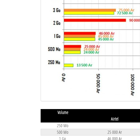
Sites touristiques
Diego Suarez Pratique
Adresses utiles
Vie pratique
Les Petites Annonces
La Tribune de Diego en PDF
Mon compte
Contacts
Volume
Airtel
Se connecter
250 Mo
Identifiant
500 Mo
25 000 Ar
1 Go
46 000 Ar