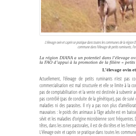
Culture
Economie
Brèves
L’élevage ovin et caprin se pratique dans toutes les communes de la région DI
Le Nord de Madagascar
commune dans l’élevage de petits ruminants, l’ex
La région DIANA a un potentiel dans l’élevage ovin
Avions
la FAO d’appui à la promotion de la filière « petit
L’élevage ovin e
Météo
Actuellement, l’élevage de petits ruminants n’est pas co
Marées
commercialisation est mal structurée et elle se limite à la c
pas de comptabilisation et la vente est destinée à subvenir a
Le Port
pas contrôlé (pas de conduite de la génétique), pas de suivi 
maladies ni des parasites. Il n’y a pas non plus d’amélio
La Ville
mauvaises : le poids des animaux à l’âge adulte est en baisse, 
sévit et les maladies d’origine microbienne sont fréquentes.
L'actualité du tourisme
têtes, dans les zones pastorales, il est de dix têtes et les fer
L’élevage ovin et caprin se pratique dans toutes les commune
Histoire