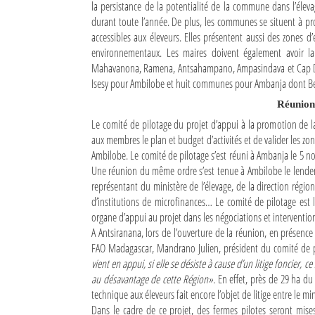
la persistance de la potentialité de la commune dans l’éleva
durant toute l’année. De plus, les communes se situent à pro
Sites touristiques
accessibles aux éleveurs. Elles présentent aussi des zones 
environnementaux. Les maires doivent également avoir l
Diego Suarez Pratique
Mahavanona, Ramena, Antsahampano, Ampasindava et Cap Die
Isesy pour Ambilobe et huit communes pour Ambanja dont 
Adresses utiles
Réunion 
Vie pratique
Le comité de pilotage du projet d’appui à la promotion de la 
aux membres le plan et budget d’activités et de valider les zon
Les Petites Annonces
Ambilobe. Le comité de pilotage s’est réuni à Ambanja le 5 no
Une réunion du même ordre s’est tenue à Ambilobe le lendemai
La Tribune de Diego en PDF
représentant du ministère de l’élevage, de la direction régio
d’institutions de microfinances… Le comité de pilotage est l
Mon compte
organe d’appui au projet dans les négociations et interventions
A Antsiranana, lors de l’ouverture de la réunion, en présen
Contacts
FAO Madagascar, Mandrano Julien, président du comité de pil
vient en appui, si elle se désiste à cause d’un litige foncier, 
Se connecter
au désavantage de cette Région».
En effet, près de 29 ha du
Identifiant
technique aux éleveurs fait encore l’objet de litige entre le min
Dans le cadre de ce projet, des fermes pilotes seront mises