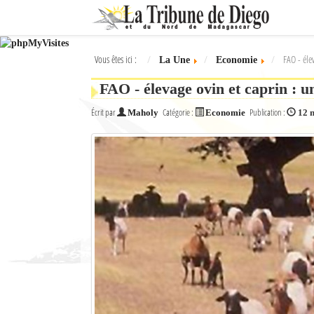
Ok
Vous êtes ici :
FAO - élev
La Une
Economie
L'actualité à Diego Suarez
FAO - élevage ovin et caprin : un
La Une
Écrit par
Catégorie :
Publication :
Maholy
Economie
12 
Actualités
Élections 2018
Société
Editoriaux
Féminin
Sports
Santé