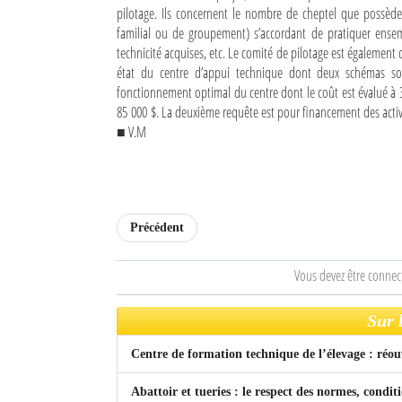
pilotage. Ils concernent le nombre de cheptel que possède 
familial ou de groupement) s’accordant de pratiquer ensemb
Mot de passe
technicité acquises, etc. Le comité de pilotage est également
état du centre d’appui technique dont deux schémas son
fonctionnement optimal du centre dont le coût est évalué à 30
Se souvenir de moi
85 000 $. La deuxième requête est pour financement des activi
Connexion
■ V.M
Identifiant oublié ?
Mot de passe oublié ?
Précédent
Vous devez être connec
Sur 
Centre de formation technique de l’élevage : réou
Abattoir et tueries : le respect des normes, condit