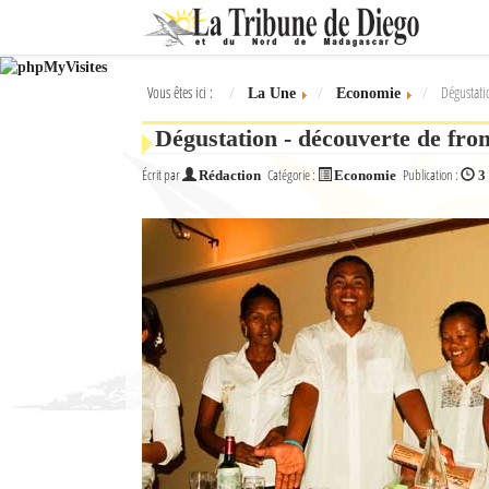
Ok
Vous êtes ici :
Dégustati
La Une
Economie
L'actualité à Diego Suarez
Dégustation - découverte de fro
La Une
Écrit par
Catégorie :
Publication :
Rédaction
Economie
3
Actualités
Élections 2018
Société
Editoriaux
Féminin
Sports
Santé