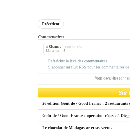
Mot de passe
Précédent
Se souvenir de moi
Commentaires
Connexion
Guest
#
03-03-2011 11:01
Mahafinaritra!
Identifiant oublié ?
Rafraîchir la liste des commentaires
Mot de passe oublié ?
S’abonner au flux RSS pour les commentaires de c
Vous devez être connec
Sur 
2è édition Goût de / Good France : 2 restaurants 
Goût de / Good France : opération réussie à Dieg
Le chocolat de Madagascar et ses vertus