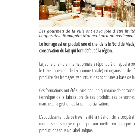
Culture
Economie
Brèves
Les gourmets de la ville ont eu la joie d’être invi
coopérative fromagère Mahavokatra nouvellement 
Le fromage est un produit rare et cher dans le Nord de Madaga
Le Nord de Madagascar
conservation du lait qui font défaut à la région.
Avions
La Jeune Chambre Internationnale a répondu à un appel à pr
le Développement de l’Économie Locale) en organisant des f
Météo
produire des fromages, yaourts, et des confitures à base de lai
Marées
Ces formations ont été suivies par une quinzaine de personne
Le Port
technique de la fabrication de ces produits, ces personne
marché et la gestion de la commercialisation.
La Ville
L’aboutissement de ce travail a été la création de la coopéra
L'actualité du tourisme
mutualiser les moyens pour pouvoir mettre en pratique ce
productions sous un label unique.
Histoire