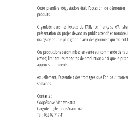
Cette première dégustation était l’occasion de démontrer la
Sites touristiques
produits.
Diego Suarez Pratique
Organisée dans les locaux de l’Alliance Française d’Antsi
présentation du projet devant un public attentif et nombre
Adresses utiles
malagasy pour le plus grand plaisir des gourmets qui avaient 
Vie pratique
Ces productions seront mises en vente sur commande dans un 
(caves) limitant les capacités de production ainsi que le prix d
Les Petites Annonces
approvisionnements.
La Tribune de Diego en PDF
Actuellement, l’essentiels des fromages que l’on peut trouve
semaines.
Mon compte
Contacts :
Contacts
Coopérative Mahavokatra
Gargote angle route Anamakia
Se connecter
Tél : 032 02 717 41
Identifiant