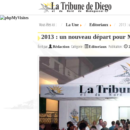
Ok
Vous êtes ici :
2013 : u
La Une
Editoriaux
L'actualité à Diego Suarez
2013 : un nouveau départ pour M
La Une
Écrit par
Catégorie :
Publication :
Rédaction
Editoriaux
Actualités
Élections 2018
Société
Editoriaux
Féminin
Sports
Santé