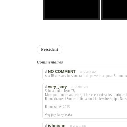
Précédent
Commentaires
NO COMMENT
#
26-12-2012 18:29
A la TB vous avez tous une carte de presse je suppose. Surtout n
very_jerry
#
31-12-2012 16:23
Salut à tout le Team TB,
Merci pour toutes vos belles, riches et enrichissantes rubriques h
Bonne chance et Bonne continuation à toute votre équipe. Nous
Bonne Année 2013
Very jery, fa tsy lefaka
johnjohn
#
14-01-2013 18:33