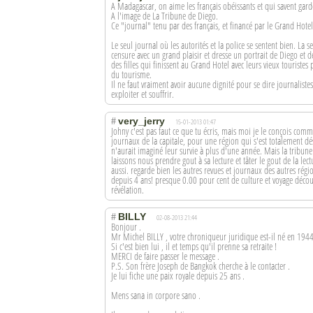
A Madagascar, on aime les français obéissants et qui savent garde
A l'image de La Tribune de Diego.
Ce "journal" tenu par des français, et financé par le Grand Hotel
Le seul journal où les autorités et la police se sentent bien. La 
censure avec un grand plaisir et dresse un portrait de Diego et 
des filles qui finissent au Grand Hotel avec leurs vieux touristes 
du tourisme.
Il ne faut vraiment avoir aucune dignité pour se dire journaliste
exploiter et souffrir.
very_jerry
#
15-01-2013 01:47
Johny c'est pas faut ce que tu écris, mais moi je le conçois com
journaux de la capitale, pour une région qui s'est totalement dé
n'aurait imaginé leur survie à plus d'une année. Mais la tribun
laissons nous prendre gout à sa lecture et tâter le gout de la lec
aussi. regarde bien les autres revues et journaux des autres régi
depuis 4 ans! presque 0.00 pour cent de culture et voyage découv
révélation.
BILLY
#
02-08-2013 21:44
Bonjour .
Mr Michel BILLY , votre chroniqueur juridique est-il né en 1944
Si c'est bien lui , il et temps qu'il prenne sa retraite !
MERCI de faire passer le message .
P.S. Son frère Joseph de Bangkok cherche à le contacter .
Je lui fiche une paix royale depuis 25 ans .
Mens sana in corpore sano .