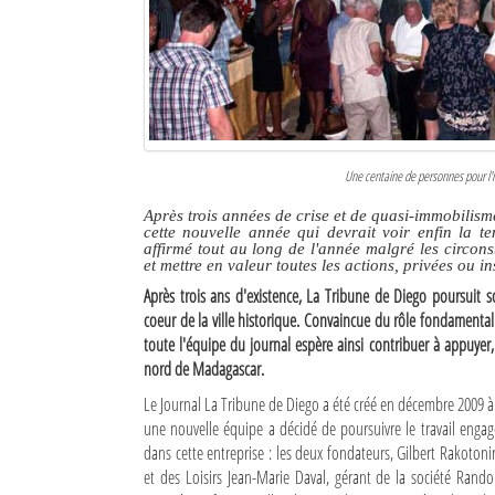
Culture
Economie
Brèves
Le Nord de Madagascar
Une centaine de personnes pour l'
Après trois années de crise et de quasi-immobilism
Avions
cette nouvelle année qui devrait voir enfin la te
affirmé tout au long de l'année malgré les circon
Météo
et mettre en valeur toutes les actions, privées ou 
Après trois ans d'existence, La Tribune de Diego poursui
Marées
coeur de la ville historique. Convaincue du rôle fondamental 
toute l'équipe du journal espère ainsi contribuer à appuyer,
Le Port
nord de Madagascar.
La Ville
Le Journal La Tribune de Diego a été créé en décembre 2009 à l
une nouvelle équipe a décidé de poursuivre le travail engag
L'actualité du tourisme
dans cette entreprise : les deux fondateurs, Gilbert Rakotonir
et des Loisirs Jean-Marie Daval, gérant de la société Ran
Histoire