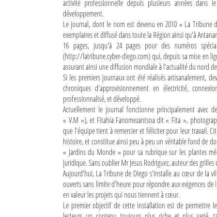
activité professionnelle depuis plusieurs années dan
développement.
Sites touristiques
Le journal, dont le nom est devenu en 2010 « La Tribune 
exemplaires et diffusé dans toute la Région ainsi qu'à Antanan
Diego Suarez Pratique
16 pages, jusqu'à 24 pages pour des numéros spéciaux
(http://latribune.cyber-diego.com) qui, depuis sa mise en li
Adresses utiles
assurant ainsi une diffusion mondiale à l'actualité du nord 
Si les premiers journaux ont été réalisés artisanalement, dev
Vie pratique
chroniques d'approvisionnement en électricité, connexion
professionnalisé, et développé.
Les Petites Annonces
Actuellement le journal fonctionne principalement avec deu
« V.M »), et Fitahia Fanomezantsoa dit « Fita », photograp
La Tribune de Diego en PDF
que l'équipe tient à remercier et féliciter pour leur travail.
histoire, et constitue ainsi peu à peu un véritable fond de do
Mon compte
« Jardins du Monde » pour sa rubrique sur les plantes méd
juridique. Sans oublier Mr Jesus Rodriguez, auteur des grilles 
Contacts
Aujourd'hui, La Tribune de Diego s'installe au cœur de la vil
ouverts sans limite d'heure pour répondre aux exigences de l
Se connecter
en valeur les projets qui nous tiennent à cœur.
Identifiant
Le premier objectif de cette installation est de permettre
lecteurs un contenu toujours plus riche et plus varié, t