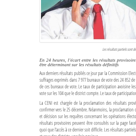
Culture
Economie
Brèves
Le Nord de Madagascar
Les résultats partiels sont
Avions
En 24 heures, l’écart entre les résultats provisoir
être déterminant sur les résultats définitifs
Météo
Aux derniers résultats publiés ce jour par la Commission El
suffrages exprimés dans 7 977 bureaux de vote des 24 852 de to
Marées
de ces bureaux de vote. Le taux de participation avoisine le
vote sur les 104 que le district compte. Le taux de participat
Le Port
La CENI est chargée de la proclamation des résultats pro
confirmer vers le 25 décembre. Néanmoins, la proclamation de
La Ville
et décision sur les requêtes concernant les opérations élector
L'actualité du tourisme
résultats provisoires peuvent être consultés sur la page f
quoi que l’accès à ce dernier soit difficile. Les résultats parti
Histoire