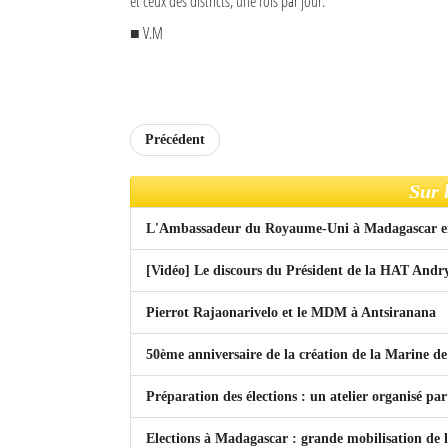
et ceux des districts, une fois par jour.
■ V.M
Sites touristiques
Diego Suarez Pratique
Adresses utiles
Précédent
Vie pratique
Sur 
Les Petites Annonces
L'Ambassadeur du Royaume-Uni à Madagascar en 
La Tribune de Diego en PDF
[Vidéo] Le discours du Président de la HAT Andr
Mon compte
Pierrot Rajaonarivelo et le MDM à Antsiranana
Contacts
50ème anniversaire de la création de la Marine 
Se connecter
Préparation des élections : un atelier organisé
Identifiant
Elections à Madagascar : grande mobilisation de l