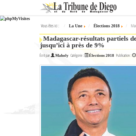
Ok
Vous êtes ici :
Mad
La Une
Élections 2018
L'actualité à Diego Suarez
Madagascar-résultats partiels de 
La Une
jusqu’ici à près de 9%
Actualités
Écrit par
Catégorie :
Publication :
Maholy
Élections 2018
Élections 2018
Société
Editoriaux
Féminin
Sports
Santé