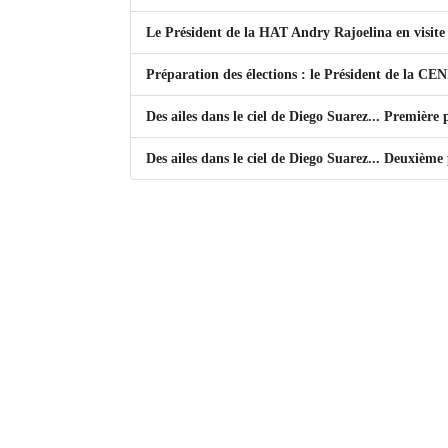
Le Président de la HAT Andry Rajoelina en visite 
Mot de passe
Préparation des élections : le Président de la CEN
Se souvenir de moi
Des ailes dans le ciel de Diego Suarez... Première
Connexion
Des ailes dans le ciel de Diego Suarez... Deuxième
Identifiant oublié ?
Mot de passe oublié ?