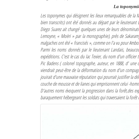
La toponymi
Les toponymes qui désignent les lieux remarquables de la 
bien transcrits) ont été donnés au départ par le lieutenan
Diego Suarez ait changé quelques unes de leurs dénominati
Lemoyne,
« Moëri »
par la monographie), près de Sakaramy;
malgaches ont été
« francisés »
, comme on l'a vu pour Ambo
Parmi les noms donnés par le lieutenant Landais, beaucou
expéditions. C'est le cas du lac Texier, du nom d'un officie
Pic Badens ( colonel topographe, auteur, en 1888, d' une
viendrait peut-être de la déformation du nom d'un compagn
jouirait d'une mauvaise réputation qui pourrait justifier la d
couche de mousse et de lianes qui emprisonnent celui -homme
D'autres noms évoquent la progression dans la forêt,des exp
baraquement hébergeant les soldats qui traversaient la forêt