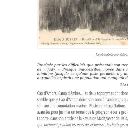
Culture
Economie
Brèves
Le Nord de Madagascar
Bataillon d’Infanterie Colon
Avions
Protégée par les difficultés que présentait son a
Météo
de
« fady »
. Presque inaccessible, noyée dans l
lointaine (jusqu'à ce qu'une piste permette d'y a
auxquelles aspirait une population qui manquait d'
Marées
L'o
Le Port
Cap d'Ambre, Camp d'Ambre... les deux toponymes ont donné l
semble que le Cap d'Ambre doive son nom à l'ambre gris que 
La Ville
sûr- aucune connotation marine. Plusieurs interprétations, 
avancées pour justifier un terme que la géographie ou la géol
L'actualité du tourisme
Laporte, dans son article de la Revue de Madagascar de 1934
que prennent pendant les mois de sécheresse, les herbages do
Histoire