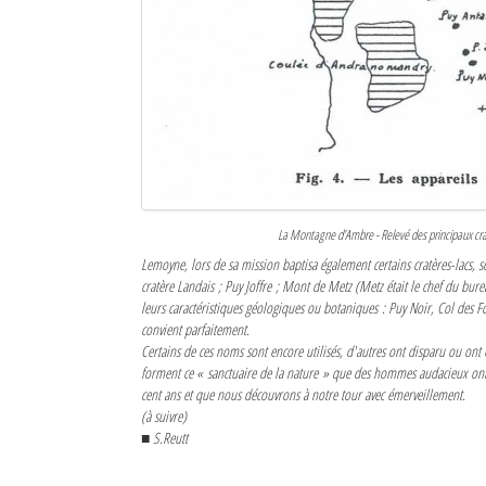
La Montagne d’Ambre - Relevé des principaux crat
Lemoyne, lors de sa mission baptisa également certains cratères-lacs,
cratère Landais ; Puy Joffre ; Mont de Metz (Metz était le chef du bur
leurs caractéristiques géologiques ou botaniques : Puy Noir, Col des Fo
convient parfaitement.
Certains de ces noms sont encore utilisés, d'autres ont disparu ou ont ét
forment ce
« sanctuaire de la nature »
que des hommes audacieux ont dé
cent ans et que nous découvrons à notre tour avec émerveillement.
(à suivre)
■ S.Reutt