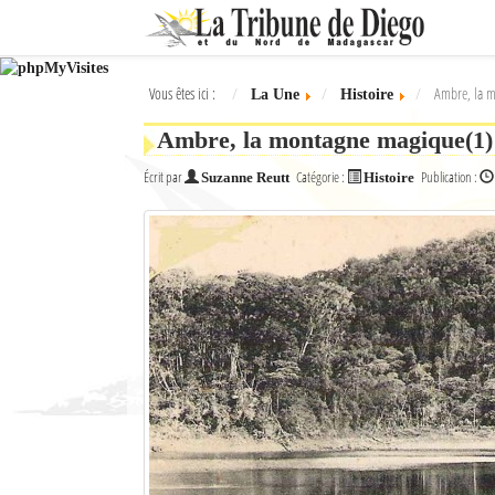
Ok
Vous êtes ici :
Ambre, la 
La Une
Histoire
L'actualité à Diego Suarez
Ambre, la montagne magique(1)
La Une
Écrit par
Catégorie :
Publication :
Suzanne Reutt
Histoire
Actualités
Élections 2018
Société
Editoriaux
Féminin
Sports
Santé