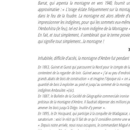
Barrat, qui arpenta la montagne en vers 1940, fournit u
approximative :
« L'orage éclate fréquemment sur la montagn
Sites touristiques
dans le feu de la foudre. La montagne est alors zébrée d'é
impressionner les indigènes, pour qui les sommets eux-mêmes 
Diego Suarez Pratique
l'Ambohitra (le feu), tel est le nom indigène de la Montagne 
En fait, et tout simplement, il semblerait que le terme pr
Adresses utiles
qui signifie tout simplement...la montagne !
T
Vie pratique
Inhabitée, difficile d'accès, la montagne d'Ambre fut penda
Les Petites Annonces
En 1863, Guinet et Gunst qui parcourent la Nord pour le compte de 
contentent de la regarder de loin. Guinet avoue
« j'ai vu peu d'endroit
La Tribune de Diego en PDF
grands abatis de bois de construction »
et imagine l'époque où
« on 
quantité de bois à exploiter au pied et jusqu'au sommet de la montag
Mon compte
indigènes Ambouïtes »
(sic).
En 1887, le Bulletin de la Société de Géographie commerciale ironise
Contacts
précieux de la montagne d'Ambre. Il faudrait dépenser des millions pou
amener les bois jusqu'à Diégo. Inutile d'y penser »
.
Se connecter
En 1895, le Dr Hocquard, qui participe à la conquête de Madagascar, v
sanatorium : voici le récit qu'il fait de ce qu'il considère comme une v
Identifiant
« Depuis notre arrivée, nous nous occupons, le commandant Magué et