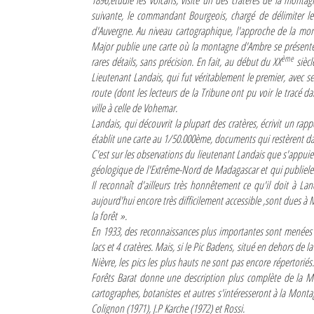
1896,étudie les volcans, visite un des cratères de la mont
suivante, le commandant Bourgeois, chargé de délimiter le 
d'Auvergne. Au niveau cartographique, l'approche de la mont
Major publie une carte où la montagne d'Ambre se présente
ème
rares détails, sans précision. En fait, au début du XX
siècl
Lieutenant Landais, qui fut véritablement le premier, avec se
route (dont les lecteurs de la Tribune ont pu voir le tracé d
ville à celle de Vohemar.
Landais, qui découvrit la plupart des cratères, écrivit un r
établit une carte au 1/50.000ème, documents qui restèrent dan
C'est sur les observations du lieutenant Landais que s'appui
géologique de l'Extrême-Nord de Madagascar et qui publieles
Il reconnaît d'ailleurs très honnêtement ce qu'il doit à La
aujourd'hui encore très difficilement accessible ,sont dues à M
la forêt »
.
En 1933, des reconnaissances plus importantes sont menées
lacs et 4 cratères. Mais, si le Pic Badens, situé en dehors de l
Nièvre, les pics les plus hauts ne sont pas encore répertorié
Forêts Barat donne une description plus complète de la M
cartographes, botanistes et autres s'intéresseront à la Monta
Colignon (1971), J.P Karche (1972) et Rossi.