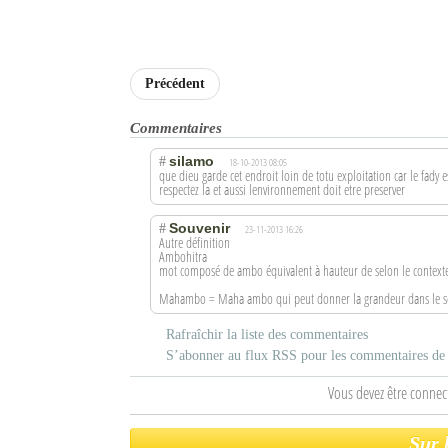
Précédent
Commentaires
silamo
#
18-10-2013 08:05
que dieu garde cet endroit loin de totu exploitation car le fady e
respectez la et aussi lenvironnement doit etre preserver
Souvenir
#
23-11-2013 16:26
Autre définition
Ambohitra
mot composé de ambo équivalent à hauteur de selon le contexte. 
Mahambo = Maha ambo qui peut donner la grandeur dans le s
Rafraîchir la liste des commentaires
S’abonner au flux RSS pour les commentaires de c
Vous devez être connec
Sur 