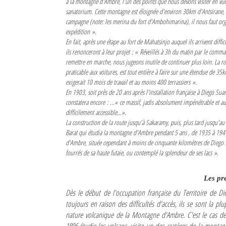
à la montagne d'Ambre, l'un des points que nous devons visiter en vue 
sanatorium. Cette montagne est éloignée d'environ 30km d'Antsirane, 
Mot de passe
campagne (note: les merina du fort d'Ambohimarina), il nous faut org
expédition »
.
En fait, après une étape au fort de Mahatsinjo auquel ils arrivent diffic
ils renonceront à leur projet :
« Réveillés à 3h du matin par le comma
Se souvenir de moi
remettre en marche, nous jugeons inutile de continuer plus loin. La ro
praticable aux voitures, est tout entière à faire sur une étendue de 35k
Connexion
exigerait 10 mois de travail et au moins 400 terrassiers »
.
En 1903, soit près de 20 ans après l'installation française à Diego Su
Identifiant oublié ?
constatera encore : ...
« ce massif, jadis absolument impénétrable et au
difficilement accessible...».
Mot de passe oublié ?
La construction de la route jusqu'à Sakaramy, puis, plus tard jusqu'
Barat qui étudia la montagne d'Ambre pendant 5 ans , de 1935 à 194
d'Ambre, située cependant à moins de cinquante kilomètres de Diego S
fourrés de sa haute futaie, ou contemplé la splendeur de ses lacs »
.
Les pr
Dès le début de l'occupation française du Territoire de D
toujours en raison des difficultés d'accès, ils se sont la p
nature volcanique de la Montagne d'Ambre. C'est le cas de 