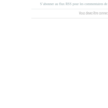
S’abonner au flux RSS pour les commentaires de c
Mot de passe
Vous devez être connec
Se souvenir de moi
Connexion
Identifiant oublié ?
Mot de passe oublié ?