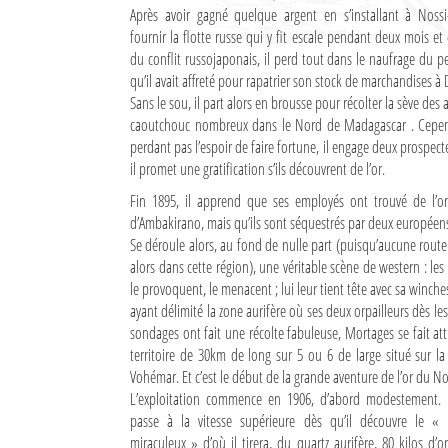
Après avoir gagné quelque argent en s’installant à Noss
Culture
fournir la flotte russe qui y fit escale pendant deux mois et
du conflit russojaponais, il perd tout dans le naufrage du pet
Economie
qu’il avait affreté pour rapatrier son stock de marchandises à 
Sans le sou, il part alors en brousse pour récolter la sève des 
Brèves
caoutchouc nombreux dans le Nord de Madagascar . Cepe
perdant pas l’espoir de faire fortune, il engage deux prospect
Le Nord de Madagascar
il promet une gratification s’ils découvrent de l’or.
Avions
Fin 1895, il apprend que ses employés ont trouvé de l’o
d’Ambakirano, mais qu’ils sont séquestrés par deux européens
Météo
Se déroule alors, au fond de nulle part (puisqu’aucune rout
alors dans cette région), une véritable scène de western : les
Marées
le provoquent, le menacent ; lui leur tient tête avec sa winches
ayant délimité la zone aurifère où ses deux orpailleurs dès le
Le Port
sondages ont fait une récolte fabuleuse, Mortages se fait at
territoire de 30km de long sur 5 ou 6 de large situé sur la
La Ville
Vohémar. Et c’est le début de la grande aventure de l’or du No
L’exploitation commence en 1906, d’abord modestement. P
L'actualité du tourisme
passe à la vitesse supérieure dès qu’il découvre le «
miraculeux » d’où il tirera, du quartz aurifère, 80 kilos d’
Histoire