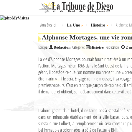
Ok
Vous êtes ici :
Alphonse Mo
La Une
Histoire
L'actualité à Diego Suarez
Alphonse Mortages, une vie ro
La Une
Écrit par
Catégorie :
Publication :
Rédaction
Histoire
2 m
Actualités
La vie d’Alphonse Mortages pourrait fournir matière à un rom
l’action. Mortages, né en 1866 dans le Sud-Ouest de la Fran
Élections 2018
géant, il possède ce que l’on nomme maintenant une « présenc
Société
être marin » : il le sera. Engagé comme mousse, il va voyager
premiers vapeurs. C’est en tant que garçon de cabine qu’il arri
Editoriaux
il demande, et obtient, son débarquement dans cette ville où 
Féminin
D’abord gérant d’un hôtel, il ne tarde pas à s’installer à s
Sports
dans un minuscule établissement de la ville basse, puis, e
s’installe rue Colbert, à l’emplacement où sera construit plu
Santé
bel immeuble à colonnades, à côté de l’actuelle BNI.