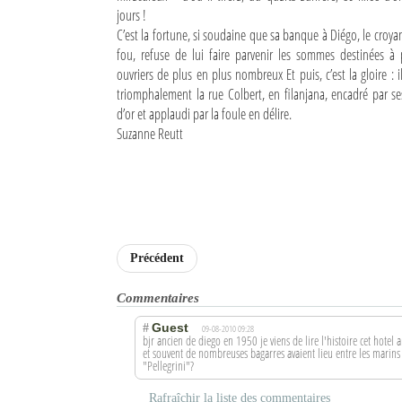
jours !
Sites touristiques
C’est la fortune, si soudaine que sa banque à Diégo, le croy
fou, refuse de lui faire parvenir les sommes destinées à 
ouvriers de plus en plus nombreux Et puis, c’est la gloire : 
Diego Suarez Pratique
triomphalement la rue Colbert, en filanjana, encadré par se
d’or et applaudi par la foule en délire.
Adresses utiles
Suzanne Reutt
Vie pratique
Les Petites Annonces
La Tribune de Diego en PDF
Précédent
Mon compte
Commentaires
Contacts
Guest
#
09-08-2010 09:28
bjr ancien de diego en 1950 je viens de lire l'histoire cet hotel am
Se connecter
et souvent de nombreuses bagarres avaient lieu entre les marins e
"Pellegrini"?
Identifiant
Rafraîchir la liste des commentaires