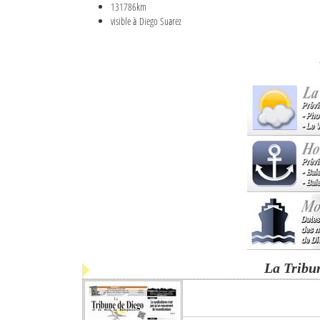
131786km
visible à Diego Suarez
La Tribu