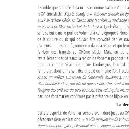
Il semble que l’apogée de la richesse commerciale de Vohemar
Mot de passe
le XVIIème siècle. D’après Beaujard
« Vohemar connaît un ép
aux XVe-XVIème siècle, en liaison avec les réseaux d’échange 
mais aussi de l’Asie du Sud et du Sud-est »
. Quels étaient l
Se souvenir de moi
se faisaient dans le port de Vohemar à cette époque ? Nous 
de la culture du riz qui pouvait être convoité par les nav
Connexion
d’ailleurs que les bœufs, nombreux dans la région et qui feron
l’arrivée des français au XIXème siècle. Mais, en deh
Identifiant oublié ?
ravitaillement des bateaux, la région de Vohemar proposait a
précieux, comme l’écaille de tortue, l’ambre gris, le copal (
Mot de passe oublié ?
l’ambre et dont on faisait des bijoux) ou même l’or. Flacour
Anossi un orfèvre autrement dit Ompanefa Voulamena, nom
d’un nommé Radam, qui m’a dit que ses ancestres sont venus d
l’origine des orfèvres du païs d’Anossi, c’est celui qui a inst
partir de Vohemar est confirmée par la présence de bijoux en
La dé
Cette prospérité de Vohemar semble avoir duré jusqu’au XV
décadence deux explications :
« la ville musulmane de Vohemar 
domination portugaise ; elle aurait été brusquement abandonn