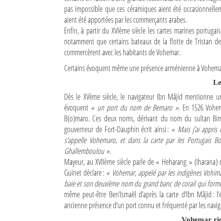
pas impossible que ces céramiques aient été occasionnellem
Sites touristiques
aient été apportées par les commerçants arabes.
Enfin, à partir du XVIème siècle les cartes marines portug
notamment que certains bateaux de la flotte de Tristan d
Diego Suarez Pratique
commercèrent avec les habitants de Vohemar.
Adresses utiles
Certains évoquent même une présence arménienne à Vohema
Le
Vie pratique
Dès le XVème siècle, le navigateur Ibn Mâjid mentionne u
Les Petites Annonces
évoquent
« un port du nom de Bemaro »
. En 1526 Vohem
B(o)maro. Ces deux noms, dérivant du nom du sultan Bimar
La Tribune de Diego en PDF
gouverneur de Fort-Dauphin écrit ainsi :
« Mais j’ai appris 
s’appelle Vohemaro, et dans la carte par les Portugais B
Mon compte
Ghallemboulou »
.
Mayeur, au XVIIème siècle parle de « Heharang » (Iharana) ou
Contacts
Guinet déclare :
« Vohemar, appelé par les indigènes Vohim
baie et son deuxième nom du grand banc de corail qui forme 
Se connecter
même peut-être Ben’Ismaël d’après la carte d’Ibn Mâjid :
ancienne présence d’un port connu et fréquenté par les naviga
Identifiant
Vohemar ri