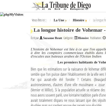
Ok
Vous êtes ici :
La longue hi
La Une
Histoire
L'actualité à Diego Suarez
La longue histoire de Vohemar -
La Une
Écrit par
Catégorie :
Publication :
Suzanne Reutt
Histoire
Actualités
L'histoire de Vohemar est liée à ce que l'on appelle
Élections 2018
à dire les comptoirs commerciaux établis dans l
d'escales aux bateaux arabes de l'Océan Indien
Société
Les premiers habitants de Vo
Bien que les estimations sur la naissance de Vohemar diffère
Editoriaux
semble que l’on puisse dater l’établissement de la ville vers 
Par qui aurait-elle été fondée ? Certains (Beaujard
Féminin
austronesiennes, d’autres d’une ville musulmane
« issue
(Vernier et Millot). Si la population actuelle se réclame des
Sports
nous avons souvent parlé, une lointaine tradition parle d’une 
aurait totalement disparu ne nous laissant que des sépult
Santé
étudiées mais qui gardent encore des secrets non élucidés.