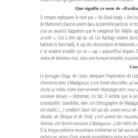
Culture
Que signifie ce nom de «Rasik
Si certains expliquent le nom par
« Ra-Sheik-Hadjy »
(les ho
Economie
de Mahomet) d’autres voient dans la première particule le m
(rasi en swahili)
. Rappelons que le navigateur Ibn Mâjid» ap
Brèves
al-milh »
, c’est à dire cap du sel. Les Rasikajy seraient donc
habitent le Rasi-Hadji, le cap des descendants de Mahomet,
Le Nord de Madagascar
ci se seraient installés sur un « cap » aujourd’hui disparu. E
rivière de Vohemar mais, dans une furieuse tempête, la point
Avions
Une 
Météo
Le portugais Diogo de Couto, évoquant l’exploration de Lob
d’ancienne date à Madagascar, y ont fondé deux villes, où viv
Marées
située au milieu d’une baie nommée Manzalage dont nous allon
nommée Bimaro »
(Vohemar). En fait, il semble que le por
Le Port
cosmopolite. Grandidier, dans son Ethnographie de Madagasc
été établis [...] semblent l’avoir été par des arabes venus de
La Ville
l’Arabie, de l’Afrique et de l’Inde, y ont amené des musul
femmes, ont donné naissance à Madagascar...à des métis de to
L'actualité du tourisme
Si la longue présence musulmane à Vohemar ne fait aucun dou
certains en raison d’une grande ressemblance entre les fragme
Histoire