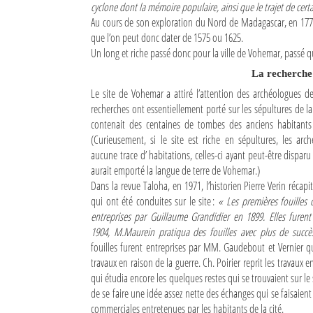
cyclone dont la mémoire populaire, ainsi que le trajet de certa
Au cours de son exploration du Nord de Madagascar, en 1775
que l’on peut donc dater de 1575 ou 1625.
Un long et riche passé donc pour la ville de Vohemar, passé q
La recherche
Le site de Vohemar a attiré l’attention des archéologues d
recherches ont essentiellement porté sur les sépultures de 
contenait des centaines de tombes des anciens habitants
(Curieusement, si le site est riche en sépultures, les arc
aucune trace d’ habitations, celles-ci ayant peut-être disparu
aurait emporté la langue de terre de Vohemar.)
Dans la revue Taloha, en 1971, l’historien Pierre Verin récapit
qui ont été conduites sur le site :
« Les premières fouilles
entreprises par Guillaume Grandidier en 1899. Elles furent
1904, M.Maurein pratiqua des fouilles avec plus de succè
fouilles furent entreprises par MM. Gaudebout et Vernier q
travaux en raison de la guerre. Ch. Poirier reprit les travaux e
qui étudia encore les quelques restes qui se trouvaient sur le 
de se faire une idée assez nette des échanges qui se faisaient
commerciales entretenues par les habitants de la cité.