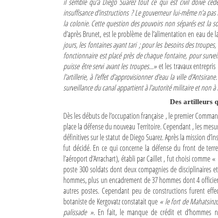
il semble qu’à Diego Suarez tout ce qui est civil doive céd
insuffisance d’instructions ? Le gouverneur lui-même n’a pa
Sites touristiques
la colonie. Cette question des pouvoirs non séparés est la s
d’après Brunet, est le problème de l’alimentation en eau de la
Diego Suarez Pratique
jours, les fontaines ayant tari ; pour les besoins des troupe
fonctionnaire est placé près de chaque fontaine, pour survei
Adresses utiles
puisse être servi avant les troupes...»
et les travaux entrepris
l’artillerie, à l’effet d’approvisionner d’eau la ville d’Antsirane.
Vie pratique
surveillance du canal appartient à l’autorité militaire et non à 
Des artilleurs q
Les Petites Annonces
Dès les débuts de l’occupation française , le premier Commanda
La Tribune de Diego en PDF
place la défense du nouveau Territoire. Cependant , les mesure
définitives sur le statut de Diego Suarez. Après la mission d’
Mon compte
fut décidé. En ce qui concerne la défense du front de terr
l’aéroport d’Arrachart), établi par Caillet , fut choisi comme «
Contacts
poste 300 soldats dont deux compagnies de disciplinaires 
hommes, plus un encadrement de 37 hommes dont 4 officiers et
Se connecter
autres postes. Cependant peu de constructions furent effect
botaniste de Kergovatz constatait que
« le fort de Mahatsinz
Identifiant
palissade »
. En fait, le manque de crédit et d’hommes ne