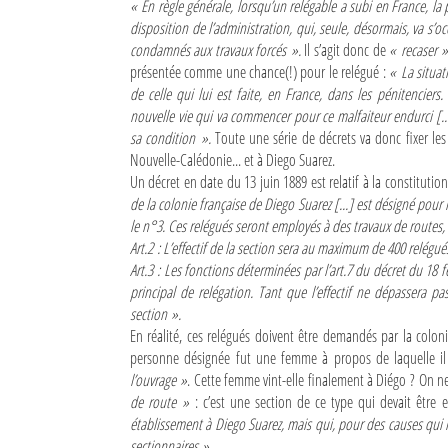
« En règle générale, lorsqu’un relégable a subi en France, l
disposition de l’administration, qui, seule, désormais, va s’
condamnés aux travaux forcés ».
Il s’agit donc de
« recaser 
présentée comme une chance(!) pour le relégué :
« La situat
de celle qui lui est faite, en France, dans les pénitencier
nouvelle vie qui va commencer pour ce malfaiteur endurci [.
sa condition ».
Toute une série de décrets va donc fixer les
Nouvelle-Calédonie... et à Diego Suarez.
Un décret en date du 13 juin 1889 est relatif à la constitutio
de la colonie française de Diego Suarez [...] est désigné pour
le n°3. Ces relégués seront employés à des travaux de routes,
Art.2 : L’effectif de la section sera au maximum de 400 relégué
Art.3 : Les fonctions déterminées par l’art.7 du décret du 18
principal de relégation. Tant que l’effectif ne dépassera pa
section ».
En réalité, ces relégués doivent être demandés par la colo
personne désignée fut une femme à propos de laquelle il 
l’ouvrage »
. Cette femme vint-elle finalement à Diégo ? On ne 
de route »
: c’est une section de ce type qui devait être
établissement à Diego Suarez, mais qui, pour des causes qui 
sectionnaires ».