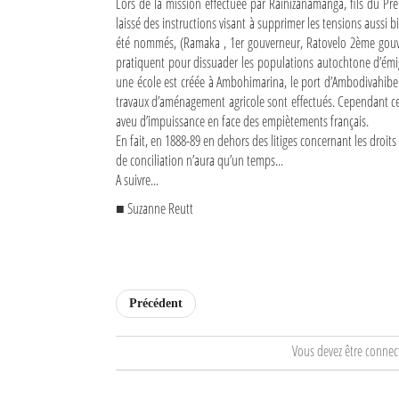
Lors de la mission effectuée par Rainizanamanga, fils du Prem
laissé des instructions visant à supprimer les tensions aussi b
été nommés, (Ramaka , 1er gouverneur, Ratovelo 2ème gouve
pratiquent pour dissuader les populations autochtone d’émigr
une école est créée à Ambohimarina, le port d’Ambodivahibe 
travaux d’aménagement agricole sont effectués. Cependant 
aveu d’impuissance en face des empiètements français.
En fait, en 1888-89 en dehors des litiges concernant les droit
de conciliation n’aura qu’un temps...
A suivre...
■ Suzanne Reutt
Précédent
Vous devez être connec