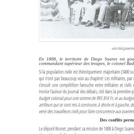
Culture
Economie
Brèves
Le Nord de Madagascar
«Les trois gouverne
Avions
En 1888, le territoire de Diego Suarez est go
commandant supérieur des troupes, le colonel Badens
Météo
Si la population civile est théoriquement majoritaire (3480 
qui n’ont pas beaucoup voix au chapitre! Les militaires, par
Marées
s’ensuit une compétition farouche entre militaires et civil
ironise l’auteur du Journal des débats, cité dans la première p
Le Port
budget colonial pour une somme de 993 814 Fr, et au budget mar
artilleurs qui se sont mis à construire, à droite et à gauche, d
La Ville
venir des travailleurs civils pour faire concurrence aux ouvriers
Des conflits perma
L'actualité du tourisme
Le député Brunet, pendant sa mission de 1888 à Diego Suarez d
Histoire