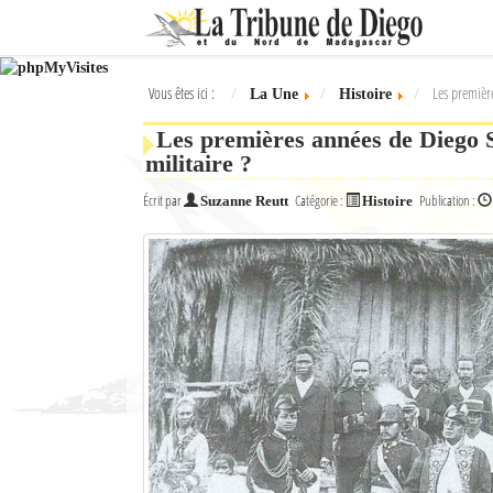
Ok
Vous êtes ici :
Les premièr
La Une
Histoire
L'actualité à Diego Suarez
Les premières années de Diego S
La Une
militaire ?
Actualités
Écrit par
Catégorie :
Publication :
Suzanne Reutt
Histoire
Élections 2018
Société
Editoriaux
Féminin
Sports
Santé