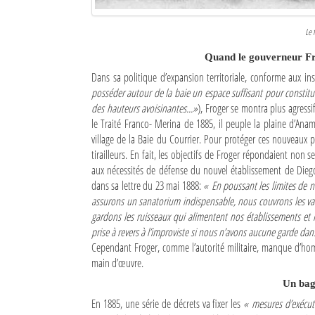
Le 
Quand le gouverneur Fro
Dans sa politique d’expansion territoriale, conforme aux ins
posséder autour de la baie un espace suffisant pour constit
des hauteurs avoisinantes...»
), Froger se montra plus agressif
le Traité Franco- Merina de 1885, il peuple la plaine d’An
village de la Baie du Courrier. Pour protéger ces nouveaux pô
tirailleurs. En fait, les objectifs de Froger répondaient no
aux nécessités de défense du nouvel établissement de Dieg
dans sa lettre du 23 mai 1888:
« En poussant les limites de n
assurons un sanatorium indispensable, nous couvrons les val
gardons les ruisseaux qui alimentent nos établissements et n
prise à revers à l’improviste si nous n’avons aucune garde dan
Cependant Froger, comme l’autorité militaire, manque d’homme
main d’œuvre.
Un bag
En 1885, une série de décrets va fixer les
« mesures d’exécuti