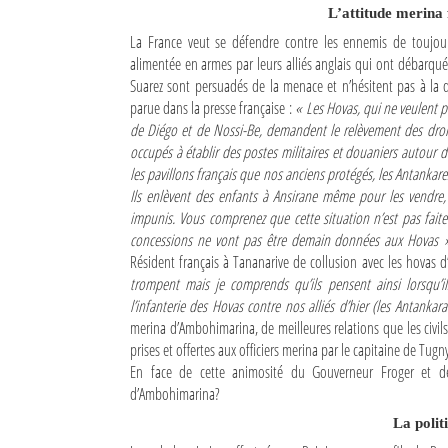
L’attitude merina
La France veut se défendre contre les ennemis de toujour
alimentée en armes par leurs alliés anglais qui ont débarqu
Suarez sont persuadés de la menace et n’hésitent pas à la
parue dans la presse française :
« Les Hovas, qui ne veulent p
de Diégo et de Nossi-Be, demandent le relèvement des droits
occupés à établir des postes militaires et douaniers autour
les pavillons français que nos anciens protégés, les Antankare
Ils enlèvent des enfants à Ansirane même pour les vendre, 
impunis. Vous comprenez que cette situation n’est pas fai
concessions ne vont pas être demain données aux Hovas 
Résident français à Tananarive de collusion avec les hovas 
trompent mais je comprends qu’ils pensent ainsi lorsqu’il
l’infanterie des Hovas contre nos alliés d’hier (les Antankar
merina d’Ambohimarina, de meilleures relations que les civi
prises et offertes aux officiers merina par le capitaine de Tug
En face de cette animosité du Gouverneur Froger et de l
d’Ambohimarina?
La poli