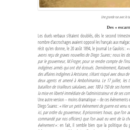
Mot de passe
Une grande rue avec le ta
Des « escar
Se souvenir de moi
Les duels verbaux s’étaient doublés, dès le second trimestr
Connexion
nombre d’accrochages avaient opposé les français aux malgache
récit qu’en donne, le 20 août 1894, le journal Le Gaulois :
« 
avons reçu de graves nouvelles de Diego Suarez ; nous les d
Identifiant oublié ?
par le gouverneur, M.Froger, pour se rendre compte de l’insta
indigènes armés qui ont été écroués. Dernièrement, Ratovelo
Mot de passe oublié ?
des affaires indigènes à Antsirane, s’étant risqué avec deux de
deux agents et amené à Ambohimarina. Le 17 juillet, les 
bataillon de tirailleurs sakalaves, avec 100 à 150 de ses hom
la mise en liberté immédiate de l’administrateur et de ses co
Une autre version – moins dramatique – de ces évènements e
Diego Suarez :
« Hier un petit évènement de guerre est venu 
ici, par ordre du gouverneur, 8 prisonniers hovas, que l’on av
commandé par nos officiers) que l’on avait eu vent de la ch
événement »
: en fait, il semble bien que la politique du 