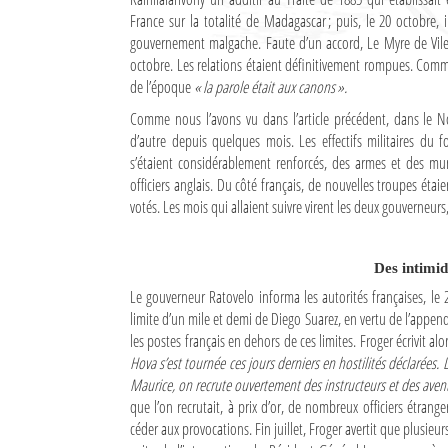
France sur la totalité de Madagascar ; puis, le 20 octobre,
Culture
gouvernement malgache. Faute d’un accord, Le Myre de Viler
Economie
octobre. Les relations étaient définitivement rompues. Comme
de l’époque
« la parole était aux canons ».
Brèves
Comme nous l’avons vu dans l’article précédent, dans le No
d’autre depuis quelques mois. Les effectifs militaires du 
Le Nord de Madagascar
s’étaient considérablement renforcés, des armes et des muni
officiers anglais. Du côté français, de nouvelles troupes éta
Avions
votés. Les mois qui allaient suivre virent les deux gouverneurs
Météo
Des intimid
Marées
Le gouverneur Ratovelo informa les autorités françaises, le 
limite d’un mile et demi de Diego Suarez, en vertu de l’append
Le Port
les postes français en dehors de ces limites. Froger écrivit alo
La Ville
Hova s’est tournée ces jours derniers en hostilités déclarées.
Maurice, on recrute ouvertement des instructeurs et des aventu
L'actualité du tourisme
que l’on recrutait, à prix d’or, de nombreux officiers étra
céder aux provocations. Fin juillet, Froger avertit que plusieur
Histoire