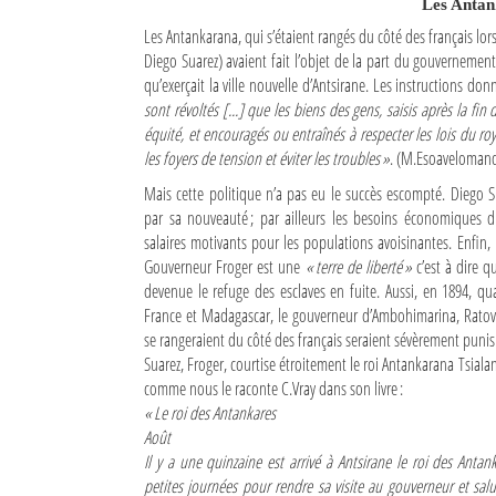
Les Antan
Les Antankarana, qui s’étaient rangés du côté des français lor
Diego Suarez) avaient fait l’objet de la part du gouvernem
qu’exerçait la ville nouvelle d’Antsirane. Les instructions 
sont révoltés [...] que les biens des gens, saisis après la fin 
équité, et encouragés ou entraînés à respecter les lois du ro
les foyers de tension et éviter les troubles »
. (M.Esoaveloman
Mais cette politique n’a pas eu le succès escompté. Diego S
par sa nouveauté ; par ailleurs les besoins économiques d
salaires motivants pour les populations avoisinantes. Enfin, 
Gouverneur Froger est une
« terre de liberté »
c’est à dire qu
devenue le refuge des esclaves en fuite. Aussi, en 1894, qu
France et Madagascar, le gouverneur d’Ambohimarina, Ratove
se rangeraient du côté des français seraient sévèrement punis
Suarez, Froger, courtise étroitement le roi Antankarana Tsialan
comme nous le raconte C.Vray dans son livre :
« Le roi des Antankares
Août
Il y a une quinzaine est arrivé à Antsirane le roi des Antank
petites journées pour rendre sa visite au gouverneur et salue