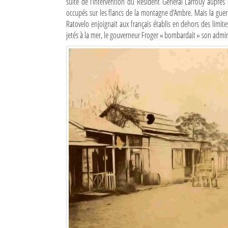
suite de l’intervention du Résident Général Larrouy auprès d
occupés sur les flancs de la montagne d’Ambre. Mais la guer
Sites touristiques
Ratovelo enjoignait aux français établis en dehors des limites
jetés à la mer, le gouverneur Froger « bombardait » son admin
Diego Suarez Pratique
Adresses utiles
Vie pratique
Les Petites Annonces
La Tribune de Diego en PDF
Mon compte
Contacts
Se connecter
Identifiant