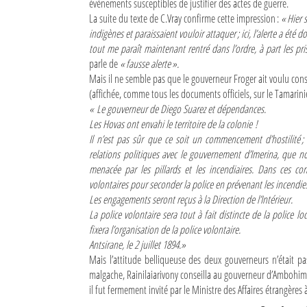
évènements susceptibles de justifier des actes de guerre.
La suite du texte de C.Vray confirme cette impression :
« Hier 
indigènes et paraissaient vouloir attaquer ; ici, l’alerte a été 
tout me paraît maintenant rentré dans l’ordre, à part les pri
parle de
« fausse alerte ».
Mais il ne semble pas que le gouverneur Froger ait voulu cons
(affichée, comme tous les documents officiels, sur le Tamarinie
« Le gouverneur de Diego Suarez et dépendances.
Les Hovas ont envahi le territoire de la colonie !
Il n’est pas sûr que ce soit un commencement d’hostilité ;
relations politiques avec le gouvernement d’Imerina, que no
menacée par les pillards et les incendiaires. Dans ces condi
volontaires pour seconder la police en prévenant les incendies
Les engagements seront reçus à la Direction de l’Intérieur.
La police volontaire sera tout à fait distincte de la police l
fixera l’organisation de la police volontaire.
Antsirane, le 2 juillet 1894.»
Mais l’attitude belliqueuse des deux gouverneurs n’était pa
malgache, Rainilaiarivony conseilla au gouverneur d’Ambohimar
il fut fermement invité par le Ministre des Affaires étrangères à