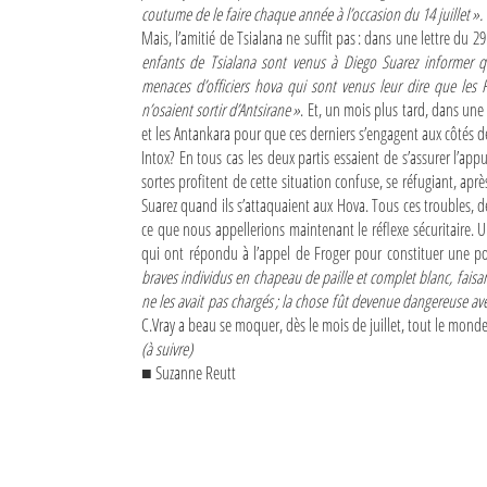
coutume de le faire chaque année à l’occasion du 14 juillet ».
Mais, l’amitié de Tsialana ne suffit pas : dans une lettre du 2
enfants de Tsialana sont venus à Diego Suarez informer 
menaces d’officiers hova qui sont venus leur dire que les Fr
n’osaient sortir d’Antsirane »
. Et, un mois plus tard, dans une 
et les Antankara pour que ces derniers s’engagent aux côtés des
Intox? En tous cas les deux partis essaient de s’assurer l’appu
sortes profitent de cette situation confuse, se réfugiant, aprè
Suarez quand ils s’attaquaient aux Hova. Tous ces troubles, 
ce que nous appellerions maintenant le réflexe sécuritaire. 
qui ont répondu à l’appel de Froger pour constituer une pol
braves individus en chapeau de paille et complet blanc, faisan
ne les avait pas chargés ; la chose fût devenue dangereuse a
C.Vray a beau se moquer, dès le mois de juillet, tout le monde c
(à suivre)
■ Suzanne Reutt