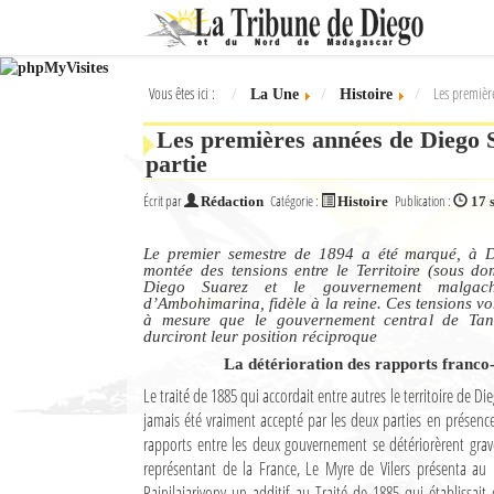
Ok
Vous êtes ici :
Les premièr
La Une
Histoire
L'actualité à Diego Suarez
Les premières années de Diego S
La Une
partie
Actualités
Écrit par
Catégorie :
Publication :
Rédaction
Histoire
17 
Élections 2018
Le premier semestre de 1894 a été marqué, à 
montée des tensions entre le Territoire (sous do
Diego Suarez et le gouvernement malgach
Société
d’Ambohimarina, fidèle à la reine. Ces tensions vo
à mesure que le gouvernement central de Tan
Editoriaux
durciront leur position réciproque
La détérioration des rapports franc
Féminin
Le traité de 1885 qui accordait entre autres le territoire de Di
jamais été vraiment accepté par les deux parties en présence
Sports
rapports entre les deux gouvernement se détériorèrent grav
représentant de la France, Le Myre de Vilers présenta au
Santé
Rainilaiarivony un additif au Traité de 1885 qui établissait 