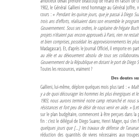
ambitieux devait prendre beaucoup de retard en raison de cont
1902, le Général Gallieni rend hommage au Général Joffre, re
Sites touristiques
cours :
« Pendant les quinze jours, que je passai à Diego Suare
trois ans d’efforts, réalisaient dans son ensemble le prog
Diego Suarez Pratique
Gouvernement. Sous ses ordres, le capitaine de frégate Buchar
projets n’étaient pas encore approuvés à Paris, rien ne restai
Adresses utiles
et bien comprises, possédait les approvisionnements les plus i
Madagascar). Et, d’après le Journal Officiel, il emporte en pa
Vie pratique
au zèle et au dévouement absolu de tous ses collaborateur
Gouvernement de la République en dotant le port de Diego Sua
Les Petites Annonces
Toutes les ressources, vraiment ?
Des doutes su
La Tribune de Diego en PDF
Gallieni, lui-même, déplore quelques mois plus tard :
« Malh
Mon compte
y a de quoi décourager les hommes les plus énergiques et les
1903, nous aurons terminé notre camp retranché et nous ser
Contacts
résistances et fort peu de désir de nous venir en aide. »
(Let
sur le plan budgétaire, commencent à être perçues dans la p
Se connecter
fin : c’est le délégué de Diego Suarez, Henri Mager, qui s’en
quelques jours que […] les travaux de défense de Tananar
Identifiant
réduction des quantités de vivres nécessaires aux troupes,