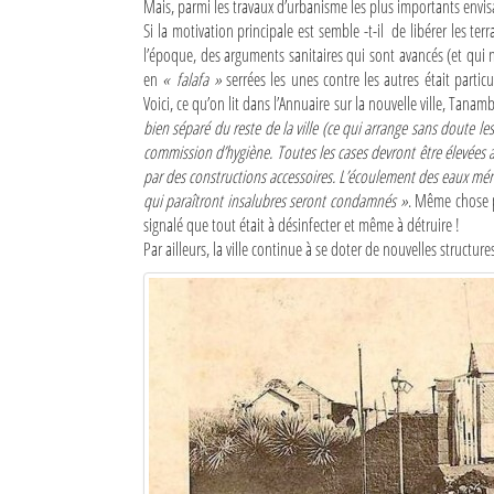
Mais, parmi les travaux d’urbanisme les plus importants envis
Si la motivation principale est semble -t-il ­ de libérer les ter
l’époque, des arguments sanitaires qui sont avancés (et qu
en
« falafa »
serrées les unes contre les autres était particu
Voici, ce qu’on lit dans l’Annuaire sur la nouvelle ville, Tanam
bien séparé du reste de la ville (ce qui arrange sans doute l
commission d’hygiène. Toutes les cases devront être élevées a
par des constructions accessoires. L’écoulement des eaux ména
qui paraîtront insalubres seront condamnés »
. Même chose p
signalé que tout était à désinfecter et même à détruire !
Par ailleurs, la ville continue à se doter de nouvelles structur