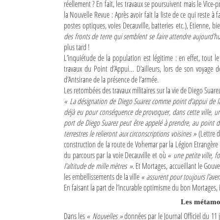
réellement ? En fait, les travaux se poursuivent mais le Vice
la Nouvelle Revue : Après avoir fait la liste de ce qui reste à
Mot de passe
postes optiques, voies Decauville, batteries etc.), Etienne, b
des fronts de terre qui semblent se faire attendre aujourd’h
plus tard !
Se souvenir de moi
L’inquiétude de la population est légitime : en effet, tout 
travaux du Point d’Appui… D’ailleurs, lors de son voyage de 
Connexion
d’Antsirane de la présence de l’armée.
Les retombées des travaux militaires sur la vie de Diego Suare
Identifiant oublié ?
« La désignation de Diego Suarez comme point d’appui de la
déjà eu pour conséquence de provoquer, dans cette ville, u
Mot de passe oublié ?
port de Diego Suarez peut être appelé à prendre, au point
terrestres le relieront aux circonscriptions voisines »
(Lettre d
construction de la route de Vohemar par la Légion Etrangère 
du parcours par la voie Decauville et où
« une petite ville, 
l’altitude de mille mètres »
. Et Mortages, accueillant le Gou
les embellissements de la ville
« assurent pour toujours l’aven
En faisant la part de l’incurable optimisme du bon Mortages, il
Les métamor
Dans les
« Nouvelles »
données par le Journal Officiel du 11 