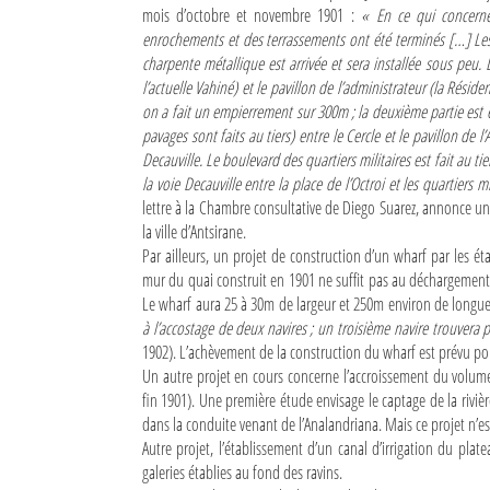
mois d’octobre et novembre 1901 :
« En ce qui concerne
enrochements et des terrassements ont été terminés […] Les 
charpente métallique est arrivée et sera installée sous peu. 
l’actuelle Vahiné) et le pavillon de l’administrateur (la Résiden
on a fait un empierrement sur 300m ; la deuxième partie est e
pavages sont faits au tiers) entre le Cercle et le pavillon de l
Decauville. Le boulevard des quartiers militaires est fait au 
la voie Decauville entre la place de l’Octroi et les quartiers mi
lettre à la Chambre consultative de Diego Suarez, annonce un 
la ville d’Antsirane.
Par ailleurs, un projet de construction d’un wharf par les é
mur du quai construit en 1901 ne suffit pas au déchargement 
Le wharf aura 25 à 30m de largeur et 250m environ de longu
à l’accostage de deux navires ; un troisième navire trouvera p
1902). L’achèvement de la construction du wharf est prévu pou
Un autre projet en cours concerne l’accroissement du volume 
fin 1901). Une première étude envisage le captage de la riv
dans la conduite venant de l’Analandriana. Mais ce projet n’est
Autre projet, l’établissement d’un canal d’irrigation du pl
galeries établies au fond des ravins.