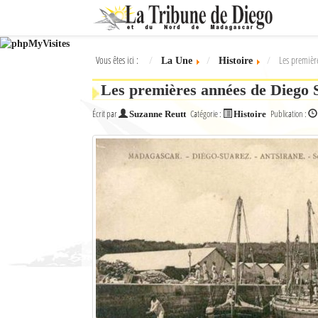
Ok
Vous êtes ici :
Les premièr
La Une
Histoire
L'actualité à Diego Suarez
Les premières années de Diego S
La Une
Écrit par
Catégorie :
Publication :
Suzanne Reutt
Histoire
Actualités
Élections 2018
Société
Editoriaux
Féminin
Sports
Santé