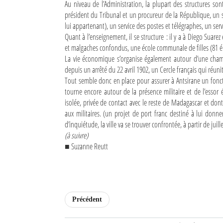
Au niveau de l’Administration, la plupart des structures sont 
président du Tribunal et un procureur de la République, un
lui appartenant), un service des postes et télégraphes, un ser
Quant à l’enseignement, il se structure : il y a à Diego Suar
et malgaches confondus, une école communale de filles (81 élè
La vie économique s’organise également autour d’une chamb
depuis un arrêté du 22 avril 1902, un Cercle français qui réuni
Tout semble donc en place pour assurer à Antsirane un fonct
tourne encore autour de la présence militaire et de l’essor 
isolée, privée de contact avec le reste de Madagascar et dont
aux militaires. (un projet de port franc destiné à lui donne
d’inquiétude, la ville va se trouver confrontée, à partir de jui
(à suivre)
■ Suzanne Reutt
Précédent