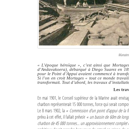
Culture
Economie
Brèves
Le Nord de Madagascar
Manutenti
Avions
« L’époque héroïque », c’est ainsi que Mortages
Météo
d’Andavakoera), débarqué à Diego Suarez en 18
pour le Point d’Appui avaient commencé à transfor
Si l’on en croit Mortages
« tout ce monde travail
Marées
transformait. Tout d’abord, les travaux d’installa
Les tra
Le Port
En mai 1901, le Conseil supérieur de la Marine avait envisa
charbon représenterait 15 000 tonnes, force qui serait comp
La Ville
Le 8 mars 1902, la
« Commission d’un point d’appui de la fl
L'actualité du tourisme
prévu à cet effet, il fallait prévoir
« un bassin de 60m de longueu
charbon de 45 000 tonnes… un approvisionnement complet de
Histoire