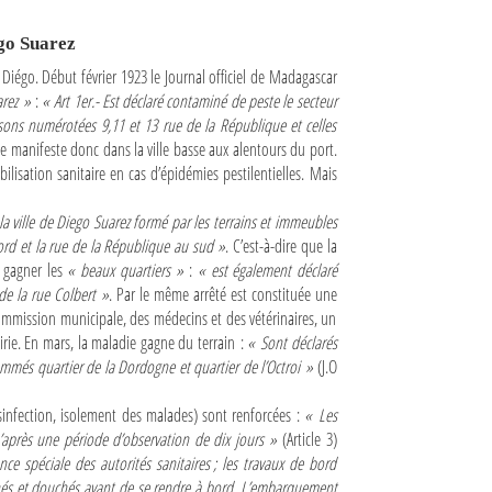
go Suarez
Diégo. Début février 1923 le Journal officiel de Madagascar
arez »
:
« Art 1er.- Est déclaré contaminé de peste le secteur
isons numérotées 9,11 et 13 rue de la République et celles
 se manifeste donc dans la ville basse aux alentours du port.
bilisation sanitaire en cas d’épidémies pestilentielles. Mais
a ville de Diego Suarez formé par les terrains et immeubles
ord et la rue de la République au sud »
. C’est-à-dire que la
a gagner les
« beaux quartiers »
:
« est également déclaré
de la rue Colbert »
. Par le même arrêté est constituée une
mmission municipale, des médecins et des vétérinaires, un
rie. En mars, la maladie gagne du terrain :
« Sont déclarés
ommés quartier de la Dordogne et quartier de l’Octroi »
(J.O
ésinfection, isolement des malades) sont renforcées :
« Les
u’après une période d’observation de dix jours »
(Article 3)
e spéciale des autorités sanitaires ; les travaux de bord
inés et douchés avant de se rendre à bord. L’embarquement