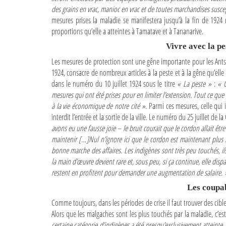
des grains en vrac, manioc en vrac et de toutes marchandises suscept
mesures prises la maladie se manifestera jusqu’à la fin de 1924 m
proportions qu’elle a atteintes à Tamatave et à Tananarive.
Vivre avec la pe
Les mesures de protection sont une gêne importante pour les Antsi
1924, consacre de nombreux articles à la peste et à la gêne qu’elle 
dans le numéro du 10 juillet 1924 sous le titre
« La peste »
:
« O
mesures qui ont été prises pour en limiter l’extension. Tout ce que
à la vie économique de notre cité »
. Parmi ces mesures, celle qui 
interdit l’entrée et la sortie de la ville. Le numéro du 25 juillet de
avons eu une fausse joie – le bruit courait que le cordon allait être
maintenir […]Nul n’ignore ici que le cordon est maintenant plus mo
bonne marche des affaires. Les indigènes sont très peu touchés, il
la main d’œuvre devient rare et, sous peu, si ça continue, elle disp
restent en profitent pour demander une augmentation de salaire. 
Les coupab
Comme toujours, dans les périodes de crise il faut trouver des cible
Alors que les malgaches sont les plus touchés par la maladie, c’es
certaine catégorie d’indigènes a été presqu’exclusivement atteinte, 