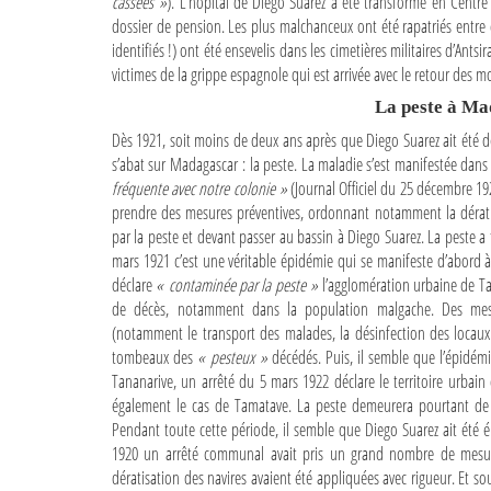
cassées »
). L’hôpital de Diego Suarez a été transformé en Centre
dossier de pension. Les plus malchanceux ont été rapatriés entre 
identifiés !) ont été ensevelis dans les cimetières militaires d’Ant
victimes de la grippe espagnole qui est arrivée avec le retour des mo
La peste à M
Dès 1921, soit moins de deux ans après que Diego Suarez ait été 
s’abat sur Madagascar : la peste. La maladie s’est manifestée dan
fréquente avec notre colonie »
(Journal Officiel du 25 décembre 1920
prendre des mesures préventives, ordonnant notamment la dérati
par la peste et devant passer au bassin à Diego Suarez. La peste
mars 1921 c’est une véritable épidémie qui se manifeste d’abord 
déclare
« contaminée par la peste »
l’agglomération urbaine de T
de décès, notamment dans la population malgache. Des mesur
(notamment le transport des malades, la désinfection des locau
tombeaux des
« pesteux »
décédés. Puis, il semble que l’épidémi
Tananarive, un arrêté du 5 mars 1922 déclare le territoire urbai
également le cas de Tamatave. La peste demeurera pourtant de
Pendant toute cette période, il semble que Diego Suarez ait été é
1920 un arrêté communal avait pris un grand nombre de mesures
dératisation des navires avaient été appliquées avec rigueur. Et so