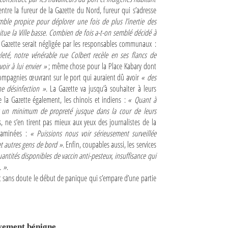
centre la fureur de la Gazette du Nord, fureur qui s’adresse
le propice pour déplorer une fois de plus l’inertie des
itue la Ville basse. Combien de fois a-t-on semblé décidé à
s la Gazette serait négligée par les responsables communaux :
leté, notre vénérable rue Colbert recèle en ses flancs de
ir à lui envier »
; même chose pour la Place Kabary dont
ompagnies œuvrant sur le port qui auraient dû avoir
« des
ne désinfection »
. La Gazette va jusqu’à souhaiter à leurs
e la Gazette également, les chinois et indiens :
« Quant à
er un minimum de propreté jusque dans la cour de leurs
es, ne s’en tirent pas mieux aux yeux des journalistes de la
ntaminées :
« Puissions nous voir sérieusement surveillée
et autres gens de bord »
. Enfin, coupables aussi, les services
antités disponibles de vaccin anti-pesteux, insuffisance qui
. »
.
t sans doute le début de panique qui s’empare d’une partie
vement bénigne