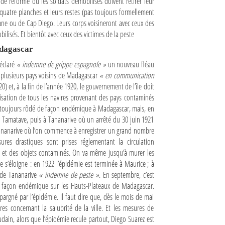
 de réforme où les soldats démobilisés doivent retirer leur
quatre planches et leurs restes (pas toujours formellement
sirane ou de Cap Diego. Leurs corps voisineront avec ceux des
bilisés. Et bientôt avec ceux des victimes de la peste
adagascar
déclaré
« indemne de grippe espagnole »
un nouveau fléau
s plusieurs pays voisins de Madagascar
« en communication
) et, à la fin de l’année 1920, le gouvernement de l’île doit
sation de tous les navires provenant des pays contaminés
 a toujours rôdé de façon endémique à Madagascar, mais, en
à Tamatave, puis à Tananarive où un arrêté du 30 juin 1921
ananarive où l’on commence à enregistrer un grand nombre
es drastiques sont prises réglementant la circulation
x et des objets contaminés. On va même jusqu’à murer les
e s’éloigne : en 1922 l’épidémie est terminée à Maurice ; à
n de Tananarive
« indemne de peste »
. En septembre, c’est
 façon endémique sur les Hauts-Plateaux de Madagascar.
pargné par l’épidémie. Il faut dire que, dès le mois de mai
 concernant la salubrité de la ville. Et les mesures de
udain, alors que l’épidémie recule partout, Diego Suarez est