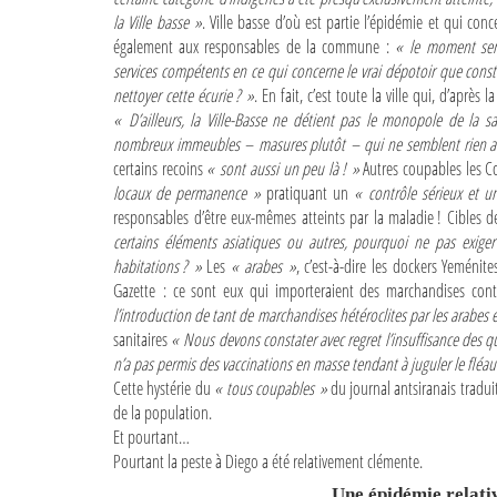
la Ville basse »
. Ville basse d’où est partie l’épidémie et qui con
également aux responsables de la commune :
« le moment semb
services compétents en ce qui concerne le vrai dépotoir que const
nettoyer cette écurie ? »
. En fait, c’est toute la ville qui, d’aprè
« D’ailleurs, la Ville-Basse ne détient pas le monopole de la sa
nombreux immeubles – masures plutôt – qui ne semblent rien avo
certains recoins
« sont aussi un peu là ! »
Autres coupables les C
locaux de permanence »
pratiquant un
« contrôle sérieux et u
responsables d’être eux-mêmes atteints par la maladie ! Cibles d
certains éléments asiatiques ou autres, pourquoi ne pas exig
habitations ? »
Les
« arabes »
, c’est-à-dire les dockers Yeménit
Gazette : ce sont eux qui importeraient des marchandises co
l’introduction de tant de marchandises hétéroclites par les arabes 
sanitaires
« Nous devons constater avec regret l’insuffisance des qu
n’a pas permis des vaccinations en masse tendant à juguler le fléau
Cette hystérie du
« tous coupables »
du journal antsiranais tradui
de la population.
Et pourtant…
Pourtant la peste à Diego a été relativement clémente.
Une épidémie relati