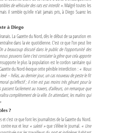
ibles de véhiculer des rats est interdit »
. Malgré toutes les
ais il semble qu’elle n’ait jamais pris, à Diego Suarez les
ste à Diego
ranais. La Gazette du Nord, dès le début de sa parution en
entraîne dans la vie quotidienne. C’est ce que l’on peut lire
n a beaucoup discuté dans le public de l’opportunité des
 nous pouvons faire c’est constater la gêne que cela apporte
insupporte le plus la population est le cordon sanitaire qui
 la Gazette du Nord évoque cette pénible interdiction :
« Nous
 levé – hélas, au dernier jour, un cas nouveau de peste le fit
ral qu’effectif ; il n’en est pas moins très gênant pour la
s passent facilement au travers, d’ailleurs, on remarque que
araîtra complètement de la ville. En attendant, les malins qui
»
les ?
s et c’est ce que font les journalistes de la Gazette du Nord.
t contre eux et leur
« saleté »
que s’élève le journal.
« Une
constituée par les travailleurs du port et indigènes habitant