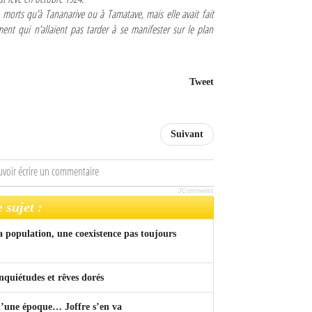
 morts qu’à Tananarive ou à Tamatave, mais elle avait fait
ent qui n’allaient pas tarder à se manifester sur le plan
Tweet
Suivant
uvoir écrire un commentaire
JComments
 sujet :
a population, une coexistence pas toujours
nquiétudes et rêves dorés
 d’une époque… Joffre s’en va