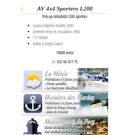
AV 4x4 Sportero L200
Pick-up mitsubishi l200 sportero
couleur blanche modèle 2005
première mise en circulation 2006
131786km
visible à Diego Suarez
10000 euros
tel:
032 66 651 75