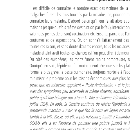
Il est difficile de connaître le nombre exact des victimes de la
malgaches furent les plus touchés par la maladie ; or, pour de mul
connaître leurs malades. D’abord parce qu’il leur fallait alors su
maisons (et quelquefois même destruction par le feu), interdiction
valoir des peines de prison) vaccination etc. Ensuite, parce que l
coutumes et de superstitions. Or, on connaît l’attachement des
toutes ces raison, et sans doute d’autres encore, tous les malades 
malade atteint avait toutes les chances (si l’on peut dire !) de mouri
Du côté des européens, les morts furent moins nombreuses, sa
Quoiqu’il en soit, l’épidémie fut moins meurtrière que sur les pla
forme la plus grave, la peste pulmonaire, toujours mortelle à l’épo
minimiser le problème pour les raisons économiques vues plus hau
peste que les médecins appellent
« Peste Ambulatoire »
et le jo
avec des symptômes peu accentués et même absents, entraînant 
petite épidémie bénigne qui a tenu la Ville en haleine s’éteindra s
juillet 1924). En août, la Gazette continue de relater l’épidémie
promenade macabre »
mais ce que l’on lit entre les lignes est ass
tantôt à la Ville Basse, où elle a pris naissance, tantôt à Tanamba
SCAMA elle a eu l’audace de pousser une pointe jusqu’à la
« gentille »
promenade vers la fin de l’année. Le cordon sanitaire f