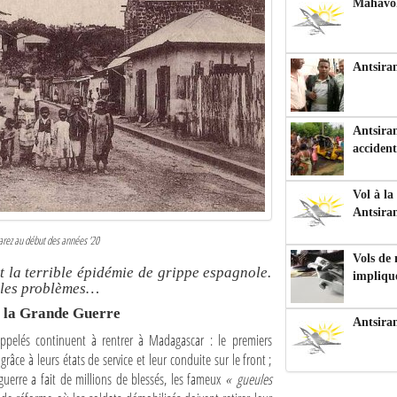
Mahavoka
Antsiran
Antsiran
accident
Vol à la
Antsira
uarez au début des années '20
Vols de
t la terrible épidémie de grippe espagnole.
impliqu
t les problèmes…
e la Grande Guerre
Antsira
appelés continuent à rentrer à Madagascar : le premiers
ce à leurs états de service et leur conduite sur le front ;
guerre a fait de millions de blessés, les fameux
« gueules