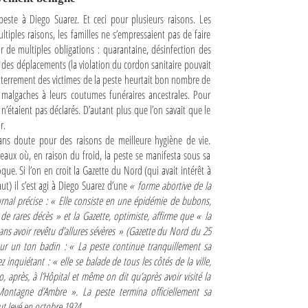
 peste à Diego Suarez. Et ceci pour plusieurs raisons. Les
tiples raisons, les familles ne s’empressaient pas de faire
bir de multiples obligations : quarantaine, désinfection des
 des déplacements (la violation du cordon sanitaire pouvait
’enterrement des victimes de la peste heurtait bon nombre de
 malgaches à leurs coutumes funéraires ancestrales. Pour
n’étaient pas déclarés. D’autant plus que l’on savait que le
r.
ns doute pour des raisons de meilleure hygiène de vie.
teaux où, en raison du froid, la peste se manifesta sous sa
que. Si l’on en croit la Gazette du Nord (qui avait intérêt à
t) il s’est agi à Diego Suarez d’une
« forme abortive de la
urnal précise :
« Elle consiste en une épidémie de bubons,
de rares décès »
et la Gazette, optimiste, affirme que
« la
ans avoir revêtu d’allures sévères »
(Gazette du Nord du 25
 sur un ton badin :
« La peste continue tranquillement sa
ez inquiétant :
« elle se balade de tous les côtés de la ville,
o, après, à l’Hôpital et même on dit qu’après avoir visité la
 Montagne d’Ambre »
. La peste termina officiellement sa
ut levé en octobre 1924.