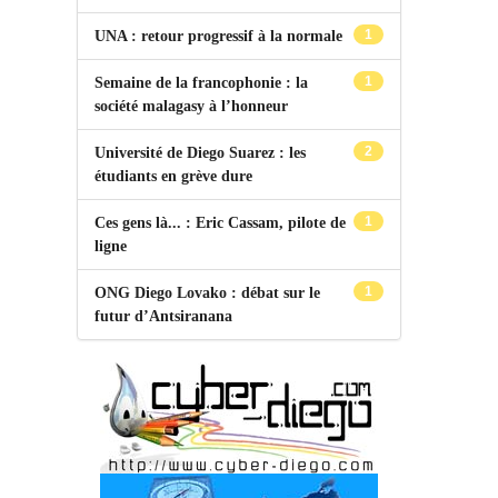
1
UNA : retour progressif à la normale
1
Semaine de la francophonie : la
société malagasy à l’honneur
2
Université de Diego Suarez : les
étudiants en grève dure
1
Ces gens là... : Eric Cassam, pilote de
ligne
1
ONG Diego Lovako : débat sur le
futur d’Antsiranana