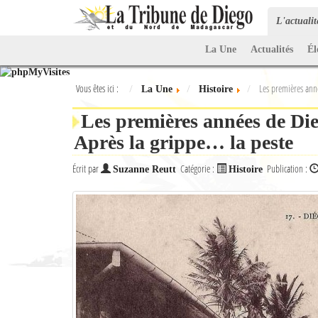
L'actuali
La Une
Actualités
Él
Vous êtes ici :
Les premières ann
La Une
Histoire
Les premières années de Die
Après la grippe… la peste
Écrit par
Catégorie :
Publication :
Suzanne Reutt
Histoire