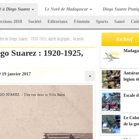
té à Diego Suarez
Le Nord de Madagascar
Diego Suarez Prati
ections 2018
Société
Editoriaux
Féminin
Sports
Santé
Cul
ées de Diego Suarez : 1920-1925, Après la grippe… la peste
En bref
go Suarez : 1920-1925,
Madagasc
Antsiran
19 janvier 2017
légion é
Escale d
Le Colo
de la g