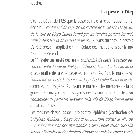
touché.
La peste à Die
C’est au début de 1923 que la peste semble faire son apparition à 
déclare
« contaminé de la peste un secteur de la ville de Diego-Su
de la ville de Diego Suarez formé par les terrains portant les ma
numérotées 6 à 14 de la rue Cardeneau »
. Sans surprise, la peste
L’arrêté prévoit l’application immédiate des instructions sur la mo
l’épidémie s’étend :
Le 14 février un arrêté déclare
« contaminé de peste le secteur de l
compris entre la rue de Bretagne à l’ouest, la rue Cardeneau au n
quasi-totalité de la ville basse est contaminée. Puis la maladie v
contaminé de peste le terrain sur lequel est édifié l’immeuble 76 
commission d’hygiène réunissant le maire et des membres de la co
gouverneur malgache et des agents des travaux publics et de la voi
contaminés de peste les quartiers de la ville de Diego Suarez dén
du 24 mars 1923).
Les mesures classiques de lutte contre l’épidémie (vaccination d
indigènes résidant à Diego Suarez ne pourront quitter la ville q
« L’embarquement des marchandises sera l’objet d’une surveillanc
seront effectués par des équipes d’indigènes préalablement vacc