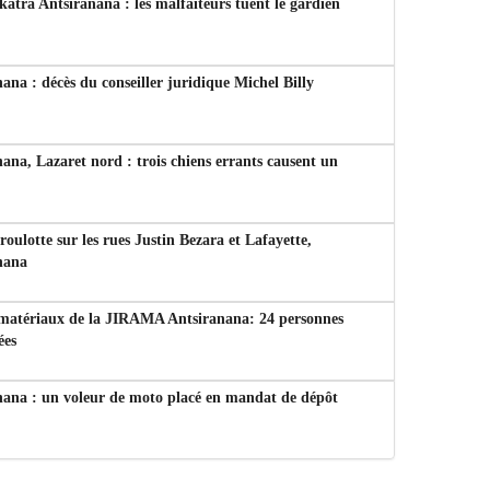
tra Antsiranana : les malfaiteurs tuent le gardien
ana : décès du conseiller juridique Michel Billy
ana, Lazaret nord : trois chiens errants causent un
 roulotte sur les rues Justin Bezara et Lafayette,
nana
 matériaux de la JIRAMA Antsiranana: 24 personnes
ées
nana : un voleur de moto placé en mandat de dépôt