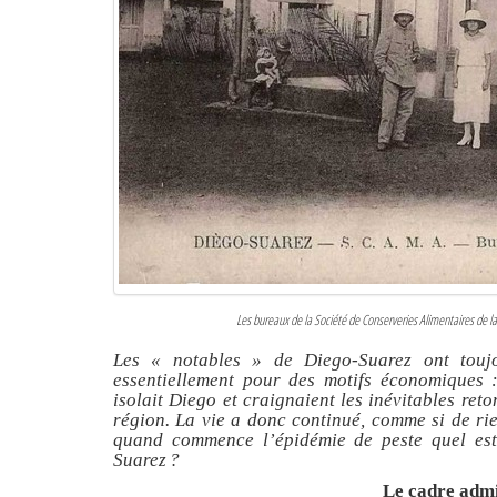
Les bureaux de la Société de Conserveries Alimentaires de
Les
« notables »
de Diego-Suarez ont toujo
essentiellement pour des motifs économiques :
isolait Diego et craignaient les inévitables re
région. La vie a donc continué, comme si de rie
quand commence l’épidémie de peste quel es
Suarez ?
Le cadre admi