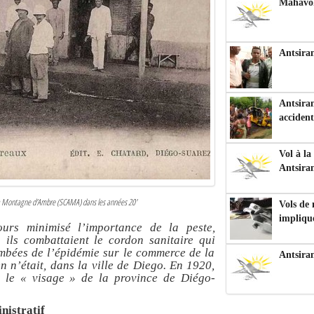
Mahavoka
Antsiran
Antsiran
accident
Vol à la
Antsira
 la Montagne d'Ambre (SCAMA) dans les années 20'
Vols de
impliqu
urs minimisé l’importance de la peste,
 ils combattaient le cordon sanitaire qui
tombées de l’épidémie sur le commerce de la
Antsira
n n’était, dans la ville de Diego. En 1920,
t le
« visage »
de la province de Diégo-
nistratif