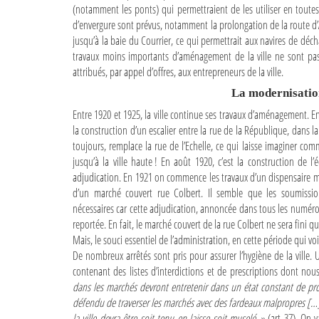
(notamment les ponts) qui permettraient de les utiliser en toutes
d’envergure sont prévus, notamment la prolongation de la route d’
jusqu’à la baie du Courrier, ce qui permettrait aux navires de déc
travaux moins importants d’aménagement de la ville ne sont pas
attribués, par appel d’offres, aux entrepreneurs de la ville.
La modernisation
Entre 1920 et 1925, la ville continue ses travaux d’aménagement. E
la construction d’un escalier entre la rue de la République, dans la v
toujours, remplace la rue de l’Echelle, ce qui laisse imaginer comm
jusqu’à la ville haute ! En août 1920, c’est la construction de l
adjudication. En 1921 on commence les travaux d’un dispensaire mun
d’un marché couvert rue Colbert. Il semble que les soumission
nécessaires car cette adjudication, annoncée dans tous les numéros
reportée. En fait, le marché couvert de la rue Colbert ne sera fini qu
Mais, le souci essentiel de l’administration, en cette période qui voit
De nombreux arrêtés sont pris pour assurer l’hygiène de la ville.
contenant des listes d’interdictions et de prescriptions dont no
dans les marchés devront entretenir dans un état constant de propre
défendu de traverser les marchés avec des fardeaux malpropres […] (
la ville devra être soit tenu en laisse soit muselé »
(art 37). On 