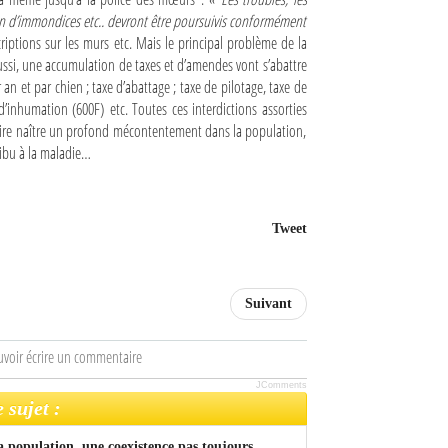
non d’immondices etc.. devront être poursuivis conformément
scriptions sur les murs etc. Mais le principal problème de la
 Aussi, une accumulation de taxes et d’amendes vont s’abattre
 an et par chien ; taxe d’abattage ; taxe de pilotage, taxe de
s d’inhumation (600F) etc. Toutes ces interdictions assorties
faire naître un profond mécontentement dans la population,
ibu à la maladie…
Tweet
Suivant
uvoir écrire un commentaire
JComments
 sujet :
a population, une coexistence pas toujours