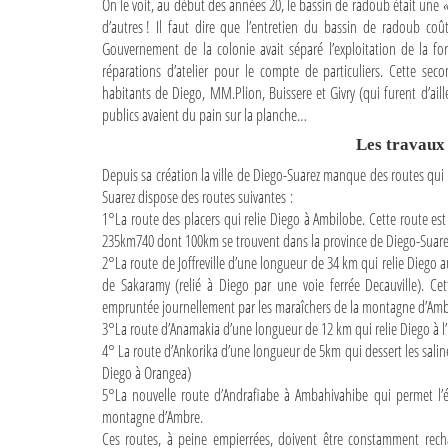
On le voit, au début des années 20, le bassin de radoub était une
«
d’autres ! Il faut dire que l’entretien du bassin de radoub coûta
Gouvernement de la colonie avait séparé l’exploitation de la f
réparations d’atelier pour le compte de particuliers. Cette sec
habitants de Diego, MM.Plion, Buissere et Givry (qui furent d’ailleu
publics avaient du pain sur la planche…
Les travaux 
Depuis sa création la ville de Diego-Suarez manque des routes qui 
Suarez dispose des routes suivantes :
1°La route des placers qui relie Diego à Ambilobe. Cette route es
235km740 dont 100km se trouvent dans la province de Diego-Suare
2°La route de Joffreville d’une longueur de 34 km qui relie Diego au
de Sakaramy (relié à Diego par une voie ferrée Decauville). Cet
empruntée journellement par les maraîchers de la montagne d’Am
3°La route d’Anamakia d’une longueur de 12 km qui relie Diego à l
4° La route d’Ankorika d’une longueur de 5km qui dessert les salines 
Diego à Orangea)
5°La nouvelle route d’Andrafiabe à Ambahivahibe qui permet l’é
montagne d’Ambre.
Ces routes, à peine empierrées, doivent être constamment recha