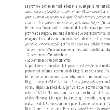
La province, bornée au nord, à l’est et à l’ouest par la mer est s
rivière Ankarana jusqu’à son confluent avec l’Andranomandevy, la 
jusqu’au mont Mahanoro et la ligne de crête formant partage des 
Loky ; 2° de la province de Vohemar par la rivière Loky »
(Annuai
l’étude de la réorganisation territoriale de la colonie avait propos
province de Diego-Suarez mais il semble que ces recommandations n
réorganise les subdivisions administratives indigènes de la provinc
jour en jour moins peuplé »
) et fixe de nouvelles subdivisions s
- Gouvernement d’Antsirane comprenant les cantons de Bobaomby
- Gouvernement d’Ambohivahibe
- Gouvernement d’Ampombiatambo
Au point de vue administratif, la province est divisée en deux distr
premier qui renferme la commune de Diego Suarez et la presqu’île 
forme une commune dont l’administration est directement assurée
Diego contestent d’ailleurs le fait d’être
« gouvernés »
par un f
obtenu, depuis un arrêté du 30 juin 2014 que la commission munic
octobre 1920 les élections municipales (à deux tours) ont élu parm
célèbre Alphonse Mortages ; De Lanux, qui possède une quincail
malgaches de la Commission municipale, il semble qu’en fait, il n’
Diego Suarez, chef-lieu de la Province
« possède tous les organism