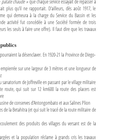
 patate chaude »
que chaque service essayait de repasser à
it plus qu’il ne rapportait. D’ailleurs, dès août 1917, le
orme qui demeura à la charge du Service du Bassin et les
onde activité fut concédée à une Société formée de trois
rs les seuls à faire une offre). Il faut dire que les travaux
publics
pourraient la désenclaver. En 1920-21 la Province de Diego-
t empierrée sur une largeur de 3 mètres et une longueur de
z
 sanatorium de Joffreville en passant par le village militaire
te route, qui suit sur 12 km600 la route des placers est
bre
’usine de conserves d’Antongombato et aux Salines Plion
de la Betahitra (et qui suit le tracé de la route militaire de
coulement des produits des villages du versant est de la
rgées et la population réclame à grands cris les travaux