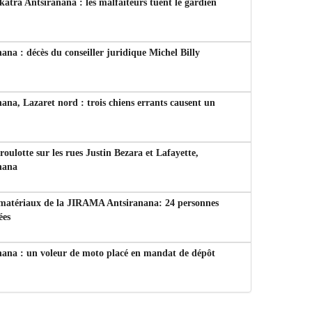
tra Antsiranana : les malfaiteurs tuent le gardien
ana : décès du conseiller juridique Michel Billy
ana, Lazaret nord : trois chiens errants causent un
 roulotte sur les rues Justin Bezara et Lafayette,
nana
 matériaux de la JIRAMA Antsiranana: 24 personnes
ées
nana : un voleur de moto placé en mandat de dépôt