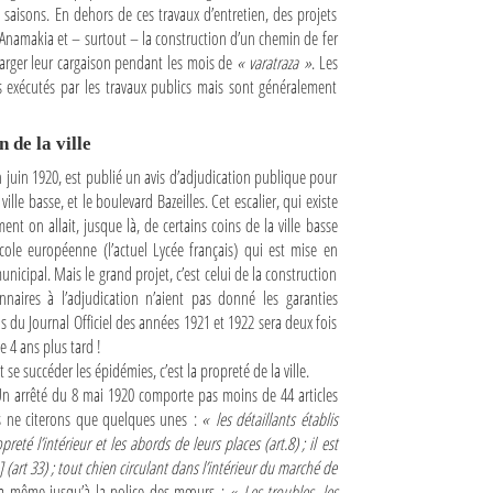
 saisons. En dehors de ces travaux d’entretien, des projets
Anamakia et – surtout – la construction d’un chemin de fer
harger leur cargaison pendant les mois de
« varatraza »
. Les
 exécutés par les travaux publics mais sont généralement
 de la ville
n juin 1920, est publié un avis d’adjudication publique pour
ille basse, et le boulevard Bazeilles. Cet escalier, qui existe
ent on allait, jusque là, de certains coins de la ville basse
’école européenne (l’actuel Lycée français) qui est mise en
icipal. Mais le grand projet, c’est celui de la construction
naires à l’adjudication n’aient pas donné les garanties
 du Journal Officiel des années 1921 et 1922 sera deux fois
e 4 ans plus tard !
 se succéder les épidémies, c’est la propreté de la ville.
 Un arrêté du 8 mai 1920 comporte pas moins de 44 articles
us ne citerons que quelques unes :
« les détaillants établis
té l’intérieur et les abords de leurs places (art.8) ; il est
art 33) ; tout chien circulant dans l’intérieur du marché de
va même jusqu’à la police des mœurs :
« Les troubles, les