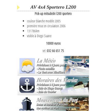
AV 4x4 Sportero L200
Pick-up mitsubishi l200 sportero
couleur blanche modèle 2005
première mise en circulation 2006
131786km
visible à Diego Suarez
10000 euros
tel:
032 66 651 75