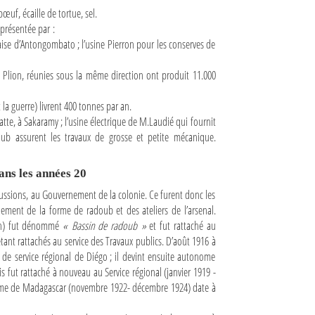
œuf, écaille de tortue, sel.
eprésentée par :
aise d’Antongombato ; l’usine Pierron pour les conserves de
s Plion, réunies sous la même direction ont produit 11.000
la guerre) livrent 400 tonnes par an.
atte, à Sakaramy ; l’usine électrique de M.Laudié qui fournit
doub assurent les travaux de grosse et petite mécanique.
ans les années 20
cussions, au Gouvernement de la colonie. Ce furent donc les
ement de la forme de radoub et des ateliers de l’arsenal.
ion) fut dénommé
« Bassin de radoub »
et fut rattaché au
tant rattachés au service des Travaux publics. D’août 1916 à
ef de service régional de Diégo ; il devint ensuite autonome
uis fut rattaché à nouveau au Service régional (janvier 1919 -
itime de Madagascar (novembre 1922- décembre 1924) date à