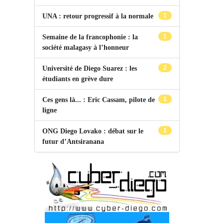
1
UNA : retour progressif à la normale
1
Semaine de la francophonie : la
société malagasy à l’honneur
2
Université de Diego Suarez : les
étudiants en grève dure
1
Ces gens là... : Eric Cassam, pilote de
ligne
1
ONG Diego Lovako : débat sur le
futur d’Antsiranana