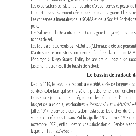
Les exportations consistent en poudre d’or, conserves et peaux de b
L’industrie s’est également développée pendant la guerre.Elle est r
Les conserves alimentaires de la SCAMA et de la Société Rochefort
porc.
Les Salines de la Betahitra (de la Compagnie française) et Saline
tonnes de sel.
Les fours à chaux, repris par M.Buttet (M.Imhaus a été tué pendant 
D’autres petites industries commencent à naître : la scierie de M.M
l’éclairage à Diego-Suarez. Enfin, les ateliers du bassin de ra
Justement, qu’en est-il du bassin de radoub.
Le bassin de radoub d
Depuis 1916, le bassin de radoub a été cédé, après de longues dis
services coloniaux qui se chargèrent provisoirement du fonctionn
L’ensemble (qui comprenait également les bâtiments d’habitat
budget de la colonie, les chapitres
« Personnel »
et
« Matériel »
é
juillet 1917 le service d’exploitation resta sous les ordres du Ch
sous le contrôle des Travaux Publics (juillet 1917- janvier 1919), p
novembre 1922) ; enfin il devint une subdivision du Service Mar
laquelle il fut
« privatisé »
.