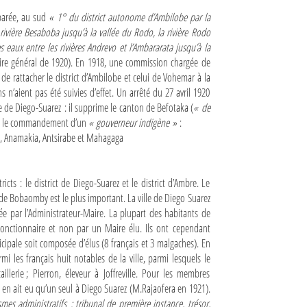
éparée, au sud
« 1° du district autonome d’Ambilobe par la
rivière Besaboba jusqu’à la vallée du Rodo, la rivière Rodo
eaux entre les rivières Andrevo et l’Ambararata jusqu’à la
re général de 1920). En 1918, une commission chargée de
é de rattacher le district d’Ambilobe et celui de Vohemar à la
’aient pas été suivies d’effet. Un arrêté du 27 avril 1920
e de Diego-Suarez : il supprime le canton de Befotaka (
« de
ous le commandement d’un
« gouverneur indigène »
:
, Anamakia, Antsirabe et Mahagaga
icts : le district de Diego-Suarez et le district d’Ambre. Le
de Bobaomby est le plus important. La ville de Diego Suarez
 par l’Administrateur-Maire. La plupart des habitants de
onctionnaire et non par un Maire élu. Ils ont cependant
ipale soit composée d’élus (8 français et 3 malgaches). En
i les français huit notables de la ville, parmi lesquels le
lerie ; Pierron, éleveur à Joffreville. Pour les membres
y en ait eu qu’un seul à Diego Suarez (M.Rajaofera en 1921).
es administratifs : tribunal de première instance, trésor,