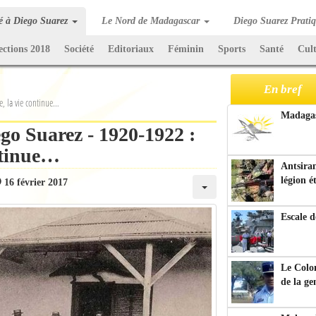
té à Diego Suarez
Le Nord de Madagascar
Diego Suarez Prati
ections 2018
Société
Editoriaux
Féminin
Sports
Santé
Cul
En bref
e, la vie continue…
Madagasc
go Suarez - 1920-1922 :
ontinue…
Antsiran
légion é
16 février 2017
Escale d
Le Colo
de la g