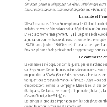
domaines, postes et télégraphes (un réseau téléphonique existe en 
travaux publics, douanes, commissariat de police etc. »
(Annuaire)
La santé et l’e
S’il y a 3 pharmacies à Diego Suarez (pharmacies Giuliani, Lacroix et
malades peuvent se faire soigner soit à l’hôpital militaire (qui accu
En ce qui concerne l’enseignement, il y a à Diego une école europ
adjudication pour les travaux de construction de l’école européen
188.800 francs (environ 180.000 euros). Ce sera l’actuel Lycée Fr
Province, plus une école professionnelle d’apprentissage pour les 
Le commerce et 
Le commerce a été dopé, pendant la guerre, par les marchandises 
sur Diego Suarez. De nombreuses maisons de commerce se sont créé
on peut citer la SCAMA (Société des conserves alimentaires d
fabriquent des conserves de viande (le fameux
« singe »
des poilu
d’import-export, comme la Compagnie Marseillaise. Et des c
(Barriquand, De Lanux, Petriconne) ; l’imprimerie (Chatard) ; l’a
(Cassam Chenaï, Alibay Validjy) etc.
Les principaux produits d’importation sont les bois (bruts ou rabotés
ciment, les produits d’hygiène et alimentaires).