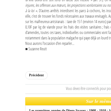
injures, les offenses aux mœurs, les projections vonlontaires ou 
à la loi »
. D’autres arrêtés interdisent les parcs à cochons, les in
ville, c’est de trouver les fonds nécessaires aux travaux envisagés.
sur les malheureux antsiranais : taxe de 15 f (environ 14 euros) par
0,10F par kg de viande pour les frais des visites sanitaires ; frai
d’amendes, toutes ces taxes, individuelles ou commerciales vont 
notamment dans la population malgache qui paye déjà un lourd tr
Nous aurons l’occasion d’en reparler…
■ Suzanne Reutt
Précédent
Vous devez être connectés pour po
Sur le même
Les premières années de Diego Suarez : 1908 - 1910 : l