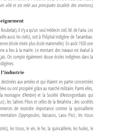
ville et est relié aux principales localités des environs),
nseignement
 Roubelat), il n’y a qu’un seul médecin civil, M. de Faria. Les
eille aussi les civils), soit à l’hôpital indigène de Tanambao.
éenne (école mixte plus école maternelle). En août 1920 une
ne a lieu à la mairie. Le montant des travaux est évalué à
ançais. On compte également douze écoles indigènes dans la
indigènes.
l’industrie
destinées aux armées et qui étaient en partie concentrées
es ou ont prospéré grâce au marché militaire. Parmi elles,
e la montagne d’Ambre) et la Société d’Antongombato qui
s) ; les Salines Plion et celles de la Betahitra ; des sociétés
ommerces de moindre importance comme la quincaillerie
limentation (Spyropoulos, Vassacos, Laou Pio) ; les tissus
), les tissus, le vin, le fer, la quincaillerie, les huiles, le