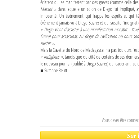
éclatent qui se manifestent par des grèves (comme celle des 
Massot »
dans laquelle un colon de Diego fut impliqué, a
innocenté. Un évènement qui frappe les esprits et qui té
évènement jamais vu à Diego Suarez et qui suscite l’indignat
« Diego vient d’assister à une manifestation macabre - l’e
Suarez pour assassinat. Au degré de civilisation où nous so
exister »
.
Mais la Gazette du Nord de Madagascar n’a pas toujours l’espr
« indigènes »
, tandis que du côté de certains de ces dernier
le nouveau journal (publié à Diego Suarez) du leader anti-col
■ Suzanne Reutt
Vous devez être connec
Sur 