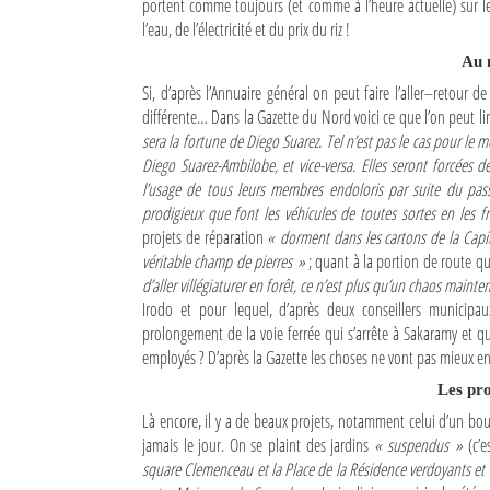
portent comme toujours (et comme à l’heure actuelle) sur l
l’eau, de l’électricité et du prix du riz !
Au 
Si, d’après l’Annuaire général on peut faire l’aller–retour 
différente… Dans la Gazette du Nord voici ce que l’on peut lir
sera la fortune de Diego Suarez. Tel n’est pas le cas pour le
Diego Suarez-Ambilobe, et vice-versa. Elles seront forcées
l’usage de tous leurs membres endoloris par suite du pas
prodigieux que font les véhicules de toutes sortes en les f
projets de réparation
« dorment dans les cartons de la Capi
véritable champ de pierres »
; quant à la portion de route q
d’aller villégiaturer en forêt, ce n’est plus qu’un chaos mainte
Irodo et pour lequel, d’après deux conseillers municipa
prolongement de la voie ferrée qui s’arrête à Sakaramy et que l
employés ? D’après la Gazette les choses ne vont pas mieux en
Les pr
Là encore, il y a de beaux projets, notamment celui d’un b
jamais le jour. On se plaint des jardins
« suspendus »
(c’e
square Clemenceau et la Place de la Résidence verdoyants et f