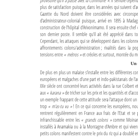
provisoire qu’il a passé avec la Commune »
. Il semble cepend
plus de satisfaction puisque, dans les années qui suivent d’au
Gazette du Nord doivent être considérées avec circonspe
d’administrateur-colonial puisque, arrivé en 1895 à Madaga
construction de l’hôpital d’Arivonimamo. Il sera ensuite chef
son dernier poste. Il semble qu’il ait été apprécié dans to
Cependant, les attaques qui se développent dans les colonn
affrontements colons/administration ; rivalités dans la po
tensions entre
« métros »
et créoles et surtout, montée du
Un 
De plus en plus un malaise s’installe entre les différente
européens et malgaches d’une part et indo-pakistanais de l’a
XXe siècle ont concentré leurs activités dans la rue Colbert e
aux
« karana »
de tricher sur les prix et les quantités et d’ac
un exemple frappant de cette attitude sera l’attaque dont un 
trop
« m’as-tu vu »
! En ce qui concerne les européens, nou
rentrent régulièrement en France aux frais de l’Etat et s
infranchissable entre les
« grands colons »
comme Moinard 
installés à Anamakia ou à la Montagne d’Ambre et qui viven
petits colons manifestent contre le prix du riz qui a doublé e