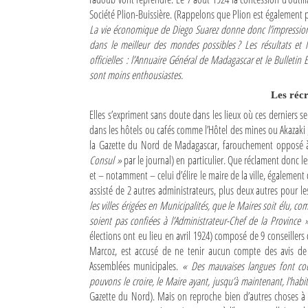
Société Plion-Buissière. (Rappelons que Plion est également 
Mot de passe
La vie économique de Diego Suarez donne donc l’impression d’ê
dans le meilleur des mondes possibles ? Les résultats et 
officielles : l’Annuaire Général de Madagascar et le Bulletin 
Se souvenir de moi
sont moins enthousiastes.
Les récr
Connexion
Elles s’expriment sans doute dans les lieux où ces derniers s
dans les hôtels ou cafés comme l’Hôtel des mines ou Akazaki ;
Identifiant oublié ?
la Gazette du Nord de Madagascar, farouchement opposé à
Consul »
par le journal) en particulier. Que réclament donc l
Mot de passe oublié ?
et – notamment – celui d’élire le maire de la ville, également
assisté de 2 autres administrateurs, plus deux autres pour l
les villes érigées en Municipalités, que le Maires soit élu,
soient pas confiées à l’Administrateur-Chef de la Province 
élections ont eu lieu en avril 1924) composé de 9 conseille
Marcoz, est accusé de ne tenir aucun compte des avis de 
Assemblées municipales.
« Des mauvaises langues font cou
pouvons le croire, le Maire ayant, jusqu’à maintenant, l’habi
Gazette du Nord). Mais on reproche bien d’autres choses à l