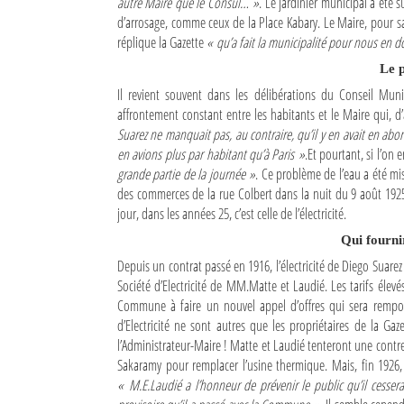
autre Maire que le Consul… »
. Le jardinier municipal a été 
d’arrosage, comme ceux de la Place Kabary. Le Maire, pour s
réplique la Gazette
« qu’a fait la municipalité pour nous en d
Le 
Il revient souvent dans les délibérations du Conseil Muni
affrontement constant entre les habitants et le Maire qui, d
Suarez ne manquait pas, au contraire, qu’il y en avait en 
en avions plus par habitant qu’à Paris »
.Et pourtant, si l’on 
grande partie de la journée »
. Ce problème de l’eau a été m
des commerces de la rue Colbert dans la nuit du 9 août 1925 
jour, dans les années 25, c’est celle de l’électricité.
Qui fournir
Depuis un contrat passé en 1916, l’électricité de Diego Suare
Société d’Electricité de MM.Matte et Laudié. Les tarifs élev
Commune à faire un nouvel appel d’offres qui sera remport
d’Electricité ne sont autres que les propriétaires de la G
l’Administrateur-Maire ! Matte et Laudié tenteront une contr
Sakaramy pour remplacer l’usine thermique. Mais, fin 1926
« M.E.Laudié a l’honneur de prévenir le public qu’il cessera