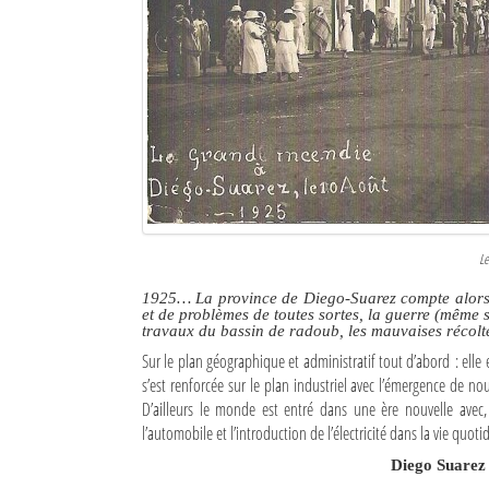
Culture
Economie
Brèves
Le Nord de Madagascar
Avions
Météo
Le
1925… La province de Diego-Suarez compte alors 1
Marées
et de problèmes de toutes sortes, la guerre (même si 
travaux du bassin de radoub, les mauvaises récolte
Le Port
Sur le plan géographique et administratif tout d’abord : elle
s’est renforcée sur le plan industriel avec l’émergence de nou
La Ville
D’ailleurs le monde est entré dans une ère nouvelle ave
l’automobile et l’introduction de l’électricité dans la vie quoti
L'actualité du tourisme
Diego Suarez
Histoire