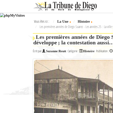
Ok
Vous êtes ici :
La Une
Histoire
L'actualité à Diego Suarez
Les premières années de Diego Suarez - Les années 25 : La ville 
La Une
Les premières années de Diego Su
développe ; la contestation aussi
Actualités
Écrit par
Catégorie :
Publication :
Suzanne Reutt
Histoire
Élections 2018
Société
Editoriaux
Féminin
Sports
Santé