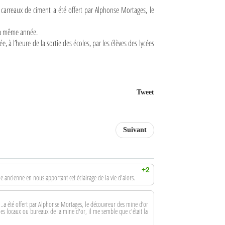
carreaux de ciment a été offert par Alphonse Mortages, le
 la même année.
e, à l’heure de la sortie des écoles, par les élèves des lycées
Tweet
Suivant
+2
e ancienne en nous apportant cet éclairage de la vie d'alors.
 ...a été offert par Alphonse Mortages, le découvreur des mine d’or
les locaux ou bureaux de la mine d'or, il me semble que c'était la