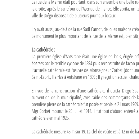
La rue de la Marne était pourtant, dans son ensemble une belle rue 
la droite, après le carrefour de l’Avenue de France. Elle abrita, un
ville de Diégo disposait de plusieurs journaux locaux.
Il y avait aussi, au-delà de la rue Sadi Carnot, de jolies maisons cré
Le monument le plus important de la rue de la Marne est, bien sûr,
La cathédrale :
La première église d’Antsirane était une église en bois, érigée prè
éparses par le terrible cyclone de 1894 puis reconstruite de façon pr
L’actuelle cathédrale est l’œuvre de Monseigneur Corbet (dont un
Saint-Esprit, il arriva à Antsirane en 1899 ; il y reçut un accueil chale
En vue de la construction d’une cathédrale, il quitta Diego-Sua
subvention de la municipalité, avec l’aide des commerçants de la v
première pierre de la cathédrale fut posée et bénie le 21 mars 1909.
Mgr Corbet mourut le 25 juillet 1914. Il fut tout d’abord enterré 
cathédrale en mai 1925.
La cathédrale mesure 45 m sur 19. La clef de voûte est à 12 m de hau