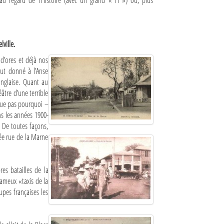
…au regard de l’Histoire (avec un grand « H ») ou, plus
ville.
 d’ores et déjà nos
fut donné à l’Anse
anglaise. Quant au
âtre d’une terrible
ique pas pourquoi –
ns les années 1900-
 De toutes façons,
sée rue de la Marne
s batailles de la
ameux «taxis de la
upes françaises les