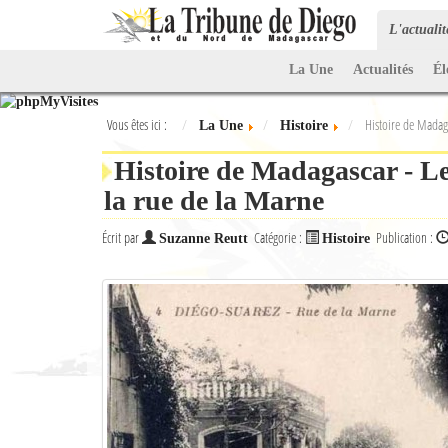
L'actuali
La Une
Actualités
Él
Vous êtes ici :
Histoire de Madaga
La Une
Histoire
Histoire de Madagascar - Le
la rue de la Marne
Écrit par
Catégorie :
Publication :
Suzanne Reutt
Histoire