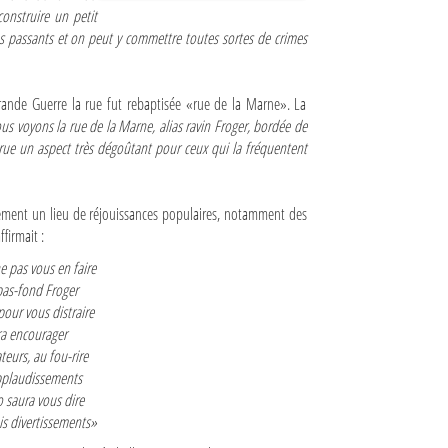
construire un petit
es passants et on peut y commettre toutes sortes de crimes
rande Guerre la rue fut rebaptisée «rue de la Marne». La
ous voyons la rue de la Marne, alias ravin Froger, bordée de
 rue un aspect très dégoûtant pour ceux qui la fréquentent
galement un lieu de réjouissances populaires, notamment des
firmait :
e pas vous en faire
as-fond Froger
pour vous distraire
a encourager
teurs, au fou-rire
pplaudissements
 saura vous dire
ais divertissements»