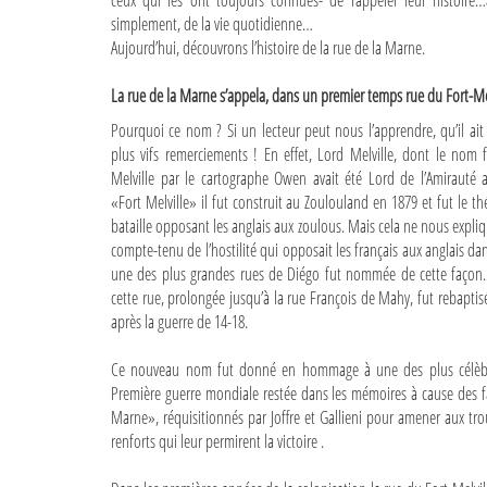
ceux qui les ont toujours connues- de rappeler leur histoire
simplement, de la vie quotidienne…
Aujourd’hui, découvrons l’histoire de la rue de la Marne.
La rue de la Marne s’appela, dans un premier temps rue du Fort-Mel
Pourquoi ce nom ? Si un lecteur peut nous l’apprendre, qu’il ait
plus vifs remerciements ! En effet, Lord Melville, dont le nom 
Melville par le cartographe Owen avait été Lord de l’Amirauté 
«Fort Melville» il fut construit au Zoulouland en 1879 et fut le thé
bataille opposant les anglais aux zoulous. Mais cela ne nous expl
compte-tenu de l’hostilité qui opposait les français aux anglais da
une des plus grandes rues de Diégo fut nommée de cette façon.
cette rue, prolongée jusqu’à la rue François de Mahy, fut rebapti
après la guerre de 14-18.
Ce nouveau nom fut donné en hommage à une des plus célèbre
Première guerre mondiale restée dans les mémoires à cause des f
Marne», réquisitionnés par Joffre et Gallieni pour amener aux tro
renforts qui leur permirent la victoire .