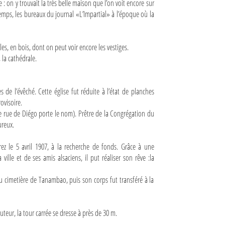
: on y trouvait la très belle maison que l’on voit encore sur
 temps, les bureaux du journal «L’Impartial» à l’époque où la
oles, en bois, dont on peut voir encore les vestiges.
 la cathédrale.
s de l’évêché. Cette église fut réduite à l’état de planches
ovisoire.
e rue de Diégo porte le nom). Prêtre de la Congrégation du
ureux.
rez le 5 avril 1907, à la recherche de fonds. Grâce à une
ille et de ses amis alsaciens, il put réaliser son rêve :la
au cimetière de Tanambao, puis son corps fut transféré à la
teur, la tour carrée se dresse à près de 30 m.