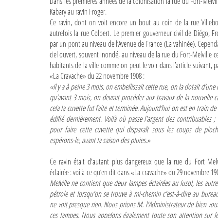
Dans les premières années de la colonisation la rue du Fort-Melville
Kabary au ravin Froger.
Ce ravin, dont on voit encore un bout au coin de la rue Villebo
autrefois la rue Colbert. Le premier gouverneur civil de Diégo, Frog
par un pont au niveau de l’Avenue de France (La vahinée). Cependan
ciel ouvert, souvent inondé, au niveau de la rue du Fort-Melville ce q
habitants de la ville comme on peut le voir dans l’article suivant, 
«La Cravache» du 22 novembre 1908 :
«Il y a à peine 3 mois, on embellissait cette rue, on la dotait d’une 
qu’avant 3 mois, on devrait procéder aux travaux de la nouvelle c
cela la cuvette fut faite et terminée. Aujourd’hui on est en train d
édifié dernièrement. Voilà où passe l'argent des contribuables ; c
pour faire cette cuvette qui disparaît sous les coups de pioch
espérons-le, avant la saison des pluies.»
Ce ravin était d'autant plus dangereux que la rue du Fort Melvi
éclairée : voilà ce qu’en dit dans «La cravache» du 29 novembre 19
Melville ne contient que deux lampes éclairées au lusol, les autre
pétrole et lorsqu'on se trouve à mi-chemin c'est-à-dire au bureau
ne voit presque rien. Nous prions M. l'Administrateur de bien voul
ces lampes. Nous appelons également toute son attention sur l