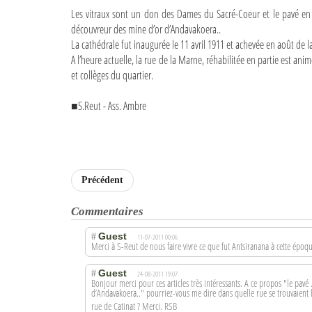
Les vitraux sont un don des Dames du Sacré-Coeur et le pavé en 
découvreur des mine d’or d’Andavakoera..
La cathédrale fut inaugurée le 11 avril 1911 et achevée en août de
A l’heure actuelle, la rue de la Marne, réhabilitée en partie est animé
et collèges du quartier.
■S.Reut - Ass. Ambre
Précédent
Commentaires
Guest
#
11-07-2011 00:06
Merci à S-Reut de nous faire vivre ce que fut Antsiranana à cette époqu
Guest
#
24-08-2011 19:07
Bonjour merci pour ces articles très intéressants. A ce propos "le pavé
d’Andavakoera..
" pourriez-vous me dire dans quelle rue se trouvaient 
rue de Catinat ? Merci. RSB