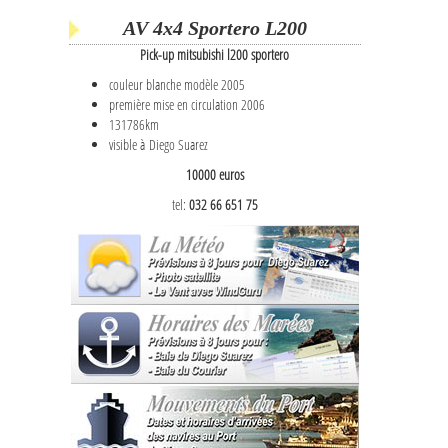
AV 4x4 Sportero L200
Pick-up mitsubishi l200 sportero
couleur blanche modèle 2005
première mise en circulation 2006
131786km
visible à Diego Suarez
10000 euros
tel:
032 66 651 75