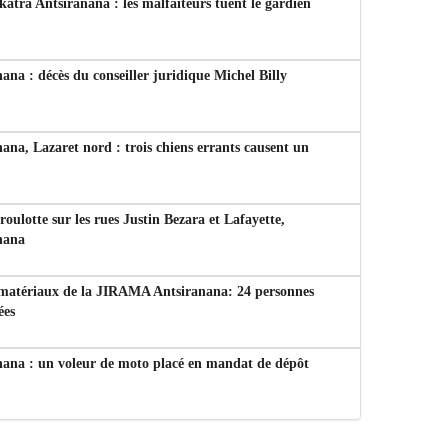
tra Antsiranana : les malfaiteurs tuent le gardien
ana : décès du conseiller juridique Michel Billy
ana, Lazaret nord : trois chiens errants causent un
 roulotte sur les rues Justin Bezara et Lafayette,
nana
 matériaux de la JIRAMA Antsiranana: 24 personnes
ées
nana : un voleur de moto placé en mandat de dépôt