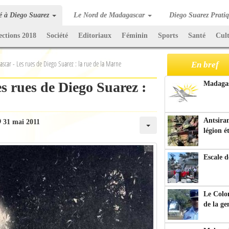
té à Diego Suarez
Le Nord de Madagascar
Diego Suarez Prati
ections 2018
Société
Editoriaux
Féminin
Sports
Santé
Cul
scar - Les rues de Diego Suarez : la rue de la Marne
En bref
s rues de Diego Suarez :
Madagasc
Antsiran
31 mai 2011
légion é
Escale d
Le Colo
de la g