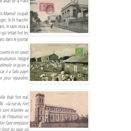
 allait de la Place
is-Mareuil coupait
er, le fit franchir
t, le ravin resta à
ui irritait fort les
paru dans le journal
cuvette et on savait
analisation. Malgré
e démolir ce qu’on a
ar il a fallu payer
e pour reparaître,
lle était fort mal
08 :
«la rue du Fort
s sont éclairées au
 de l'Impartial, on
oir faire remplacer
e fond du ravin où