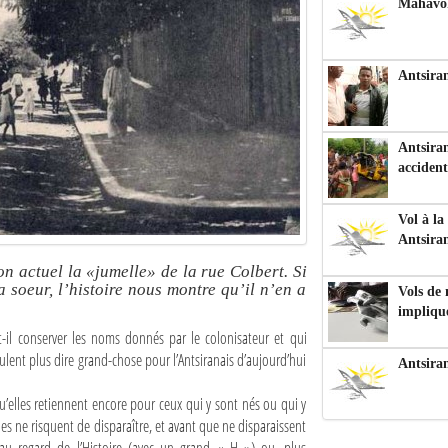
Mahavoka
Antsiran
Antsiran
accident
Vol à la
Antsira
on actuel la «jumelle» de la rue Colbert. Si
a soeur, l’histoire nous montre qu’il n’en a
Vols de
impliqu
-il conserver les noms donnés par le colonisateur et qui
ulent plus dire grand-chose pour l’Antsiranais d’aujourd’hui
Antsira
 qu’elles retiennent encore pour ceux qui y sont nés ou qui y
s ne risquent de disparaître, et avant que ne disparaissent