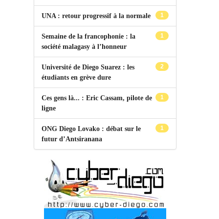
1
UNA : retour progressif à la normale
1
Semaine de la francophonie : la
société malagasy à l’honneur
2
Université de Diego Suarez : les
étudiants en grève dure
1
Ces gens là... : Eric Cassam, pilote de
ligne
1
ONG Diego Lovako : débat sur le
futur d’Antsiranana