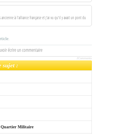
ancienne à l'alliance française et j'ai vu qu'il y avait un pont du
ticle.
uvoir écrire un commentaire
JComments
 sujet :
 Quartier Militaire