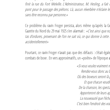
finit la rue du Fort Melville. L'Administrateur, M. Hesling, a fait 
pont pour le passage des piétons. Là, aucun réverbère n’éclaire l
sans être reconnu par personne.»
Ce problème du ravin Froger persista, alors même qu’après la G
Gazette du Nord du 29 mai 1925 s’en alarmait :
«C’est ainsi que n
tas d’ordures, provenant de l’on ne sait où, ce qui donne à cette
accidentellement»
Pourtant, ce ravin Froger n’avait pas que des défauts : c’était é
combats de boxe . En vers approximatifs, un «poète» de l’époque af
«Si vous voulez vraiment n
Rendez-vous donc au b
Où des boxeurs seront là 
Et que chacun voudr
De la chanson, les specta
Apporteront de leurs a
La nouveauté que l’écho
C’est bien l’endroit des vr