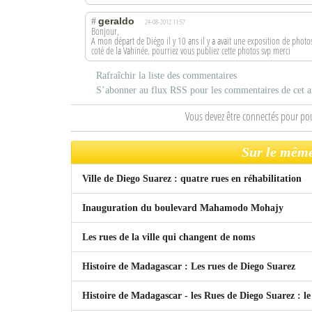
geraldo
#
24-08-2012 11:57
Bonjour,
A mon départ de Diégo il y 10 ans il y a avait une exposition de photos 
coté de la Vahinée. pourriez vous publiez cette photos svp merci
Rafraîchir la liste des commentaires
S’abonner au flux RSS pour les commentaires de cet ar
Vous devez être connectés pour po
Sur le même
Ville de Diego Suarez : quatre rues en réhabilitation
Inauguration du boulevard Mahamodo Mohajy
Les rues de la ville qui changent de noms
Histoire de Madagascar : Les rues de Diego Suarez
Histoire de Madagascar - les Rues de Diego Suarez : le