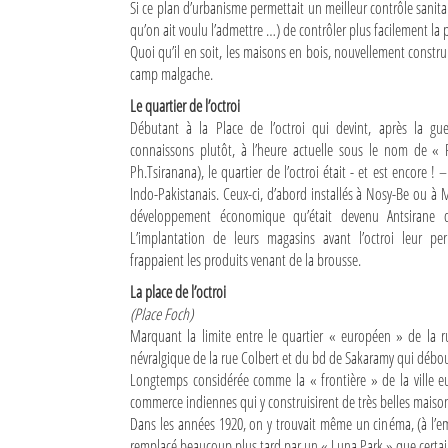
Si ce plan d’urbanisme permettait un meilleur contrôle sanitair
qu’on ait voulu l’admettre …) de contrôler plus facilement la p
Sites touristiques
Quoi qu’il en soit, les maisons en bois, nouvellement construi
camp malgache.
Diego Suarez Pratique
Le quartier de l’octroi
Débutant à la Place de l’octroi qui devint, après la g
Adresses utiles
connaissons plutôt, à l’heure actuelle sous le nom de « 
Ph.Tsiranana), le quartier de l’octroi était - et est encore !
Vie pratique
Indo-Pakistanais. Ceux-ci, d’abord installés à Nosy-Be ou à 
Les Petites Annonces
développement économique qu’était devenu Antsirane d
L’implantation de leurs magasins avant l’octroi leur per
La Tribune de Diego en PDF
frappaient les produits venant de la brousse.
La place de l’octroi
Mon compte
(Place Foch)
Marquant la limite entre le quartier « européen » de la ru
Contacts
névralgique de la rue Colbert et du bd de Sakaramy qui déboucha
Longtemps considérée comme la « frontière » de la ville eu
Se connecter
commerce indiennes qui y construisirent de très belles mais
Identifiant
Dans les années 1920, on y trouvait même un cinéma, (à l’e
remplacé beaucoup plus tard par un « Luna Park » que certai