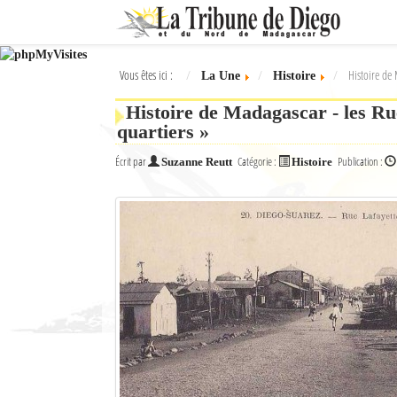
Ok
Vous êtes ici :
Histoire de 
La Une
Histoire
L'actualité à Diego Suarez
Histoire de Madagascar - les Ru
La Une
quartiers »
Actualités
Écrit par
Catégorie :
Publication :
Suzanne Reutt
Histoire
Élections 2018
Société
Editoriaux
Féminin
Sports
Santé