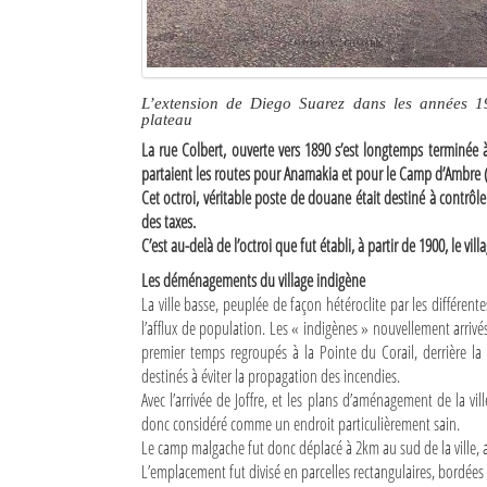
Culture
Economie
L’extension de Diego Suarez dans les années 1
Brèves
plateau
La rue Colbert, ouverte vers 1890 s’est longtemps terminée à l
Le Nord de Madagascar
partaient les routes pour Anamakia et pour le Camp d’Ambre (Jo
Cet octroi, véritable poste de douane était destiné à contrôl
Avions
des taxes.
C’est au-delà de l’octroi que fut établi, à partir de 1900, le vi
Météo
Les déménagements du village indigène
La ville basse, peuplée de façon hétéroclite par les différe
Marées
l’afflux de population. Les « indigènes » nouvellement arriv
Le Port
premier temps regroupés à la Pointe du Corail, derrière la 
destinés à éviter la propagation des incendies.
La Ville
Avec l’arrivée de Joffre, et les plans d’aménagement de la vill
donc considéré comme un endroit particulièrement sain.
L'actualité du tourisme
Le camp malgache fut donc déplacé à 2km au sud de la ville, au
L’emplacement fut divisé en parcelles rectangulaires, bordées 
Histoire