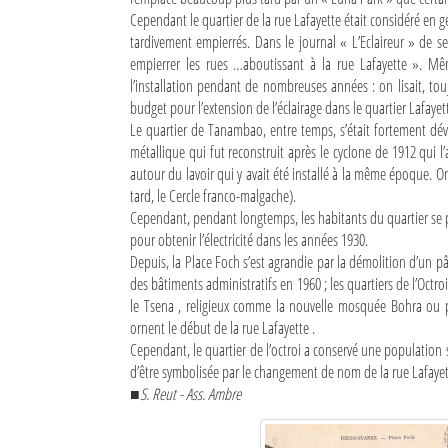
Cependant le quartier de la rue Lafayette était considéré en g
Mot de passe
tardivement empierrés. Dans le journal « L’Eclaireur » de sep
empierrer les rues …aboutissant à la rue Lafayette ». Mêm
l’installation pendant de nombreuses années : on lisait, tou
Se souvenir de moi
budget pour l’extension de l’éclairage dans le quartier Lafayett
Le quartier de Tanambao, entre temps, s’était fortement déve
Connexion
métallique qui fut reconstruit après le cyclone de 1912 qui l
autour du lavoir qui y avait été installé à la même époque. 
Identifiant oublié ?
tard, le Cercle franco-malgache).
Cependant, pendant longtemps, les habitants du quartier se p
Mot de passe oublié ?
pour obtenir l’électricité dans les années 1930.
Depuis, la Place Foch s’est agrandie par la démolition d’un p
des bâtiments administratifs en 1960 ; les quartiers de l’Oc
le Tsena , religieux comme la nouvelle mosquée Bohra ou 
ornent le début de la rue Lafayette .
Cependant, le quartier de l’octroi a conservé une population 
d’être symbolisée par le changement de nom de la rue Lafayette
■S. Reut - Ass. Ambre