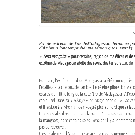
Culture
Economie
Brèves
L
Pointe extrême de l'île deMadagascar terminée par 
Le Nord de Madagascar
d'Ambre a longtemps été une région quasi mythique d
« Terra incognita »
pour certains, région de maléfices et de 
Avions
extrême de Madagascar abrite des rêves, des terreurs ...et de l
Météo
Pourtant, l'extrême-nord de Madagascar a été connu , très 
Marées
l'écaille, de la cire ou...de l'ambre. Le célèbre pilote Ibn M
escales qu'il fit le long de la côte N.O de Madagascar. A l'ép
Le Port
cap du sel. Dans sa
« Hâwiya »
Ibn Magid parle du
« Cap-du-
et il le situe à environ un demi-degré plus au nord que sa lat
La Ville
De ces escales il resterait dans la baie d'Ampanasina (ou b
la mangrove, dont certains se souvenaient il y a longtemps
L'actualité du tourisme
pas pu retrouver.
C'est également d'Arabie que seraient venus les premiers hab
Histoire