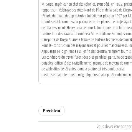
M. Suais, ingénieur en chef des colonies, avait déjà, en 1892, prése
rapport sur l'éclairage des côtes Nord de l'île et de la baie de Diego
L'étude du phare du cap d'Ambre fut faite sur place en 1897 par M. l
colonies et à la commission permanente des phares. Le projet ayant 
des établissements Henry Lepante pour la fourniture de la tour métall
La direction des travaux fut confiée à M. le capitaine Ferrand, secon
transporta de Diego-Suarez à la baie de Loitsina les pièces démont
Pour la• construction des maçonneries et pour les manœuvres du mon
Anjouanais se joignirent à eux, enfin des prestataires furent fournis
Les conditions du travail furent des plus pénibles, par suite de cause
potables, difficulté des ravitaillements, manque de moyens de comm
de sable dites pénétrantes, dont la piqûre est très douloureuse.
Il est juste d'ajouter que ce magnifique résultat a pu être obtenu 
Précédent
Vous devez être connec