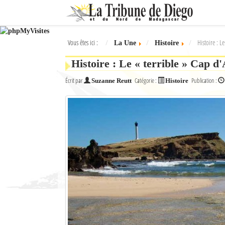
Ok
Vous êtes ici :
Histoire : L
La Une
Histoire
L'actualité à Diego Suarez
Histoire : Le « terrible » Cap 
La Une
Écrit par
Catégorie :
Publication :
Suzanne Reutt
Histoire
Actualités
Élections 2018
Société
Editoriaux
Féminin
Sports
Santé