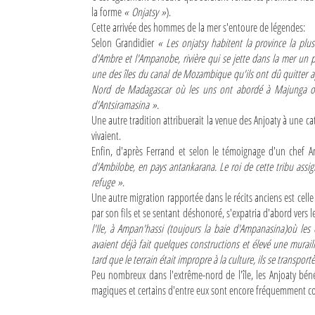
la forme
« Onjatsy »
).
Sites touristiques
Cette arrivée des hommes de la mer s'entoure de légendes:
Selon Grandidier
« Les onjatsy habitent la province la plu
d'Ambre et l'Ampanobe, rivière qui se jette dans la mer un p
Diego Suarez Pratique
une des îles du canal de Mozambique qu'ils ont dû quitter ap
Nord de Madagascar où les uns ont abordé à Majunga ou
Adresses utiles
d'Antsiramasina »
.
Une autre tradition attribuerait la venue des Anjoaty à une c
Vie pratique
vivaient.
Les Petites Annonces
Enfin, d'après Ferrand et selon le témoignage d'un chef 
d'Ambilobe, en pays antankarana. Le roi de cette tribu assi
La Tribune de Diego en PDF
refuge »
.
Une autre migration rapportée dans le récits anciens est cell
Mon compte
par son fils et se sentant déshonoré, s'expatria d'abord vers 
l'Ile, à Ampan'hassi (toujours la baie d'Ampanasina)où les é
Contacts
avaient déjà fait quelques constructions et élevé une murail
tard que le terrain était impropre à la culture, ils se transpor
Se connecter
Peu nombreux dans l'extrême-nord de l'île, les Anjoaty béné
magiques et certains d'entre eux sont encore fréquemment co
Identifiant