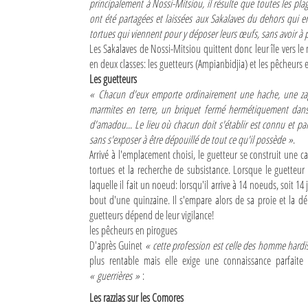
principalement à Nossi-Mitsiou, il résulte que toutes les p
ont été partagées et laissées aux Sakalaves du dehors qui en 
tortues qui viennent pour y déposer leurs œufs, sans avoir à p
Les Sakalaves de Nossi-Mitsiou quittent donc leur île vers le 
en deux classes: les guetteurs (Ampianbidjia) et les pêcheur
Les guetteurs
« Chacun d'eux emporte ordinairement une hache, une zag
marmites en terre, un briquet fermé hermétiquement dans
d'amadou... Le lieu où chacun doit s'établir est connu et parf
sans s'exposer à être dépouillé de tout ce qu'il possède »
.
Arrivé à l'emplacement choisi, le guetteur se construit une ca
tortues et la recherche de subsistance. Lorsque le guetteur 
laquelle il fait un noeud: lorsqu'il arrive à 14 noeuds, soit 14
bout d'une quinzaine. Il s'empare alors de sa proie et la d
guetteurs dépend de leur vigilance!
les pêcheurs en pirogues
D'après Guinet
« cette profession est celle des homme hardis
plus rentable mais elle exige une connaissance parfait
« guerrières »
:
Les razzias sur les Comores