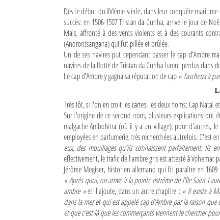
Dès le début du XVIème siècle, dans leur conquête maritime d
Mot de passe
succès: en 1506-1507 Tristan da Cunha, arrive le jour de Noë
Mais, affronté à des vents violents et à des courants contra
(Anorontsangana) qui fut pillée et brûlée.
Se souvenir de moi
Un de ses navires put cependant passer le cap d'Ambre mai
navires de la flotte de Tristan da Cunha furent perdus dans 
Connexion
Le cap d'Ambre y gagna sa réputation de cap
« fascheux à pa
L
Identifiant oublié ?
Très tôt, si l'on en croit les cartes, les deux noms: Cap Natal 
Mot de passe oublié ?
Sur l'origine de ce second nom, plusieurs explications ont é
malgache Ambohitra (où il y a un village); pour d'autres, le 
employées en parfumerie, très recherchées autrefois. C'est en
eux, des mouillages qu'ils connaissent parfaitement. Ils en
effectivement, le trafic de l'ambre gris est attesté à Vohemar 
Jérôme Megiser, historien allemand qui fit paraître en 160
« Après quoi, on arrive à la pointe extrême de l'île Saint-Laur
ambre »
et il ajoute, dans un autre chapitre :
« Il existe à 
dans la mer et qui est appelé cap d'Ambre par la raison que 
et que c'est là que les commerçants viennent le chercher pour