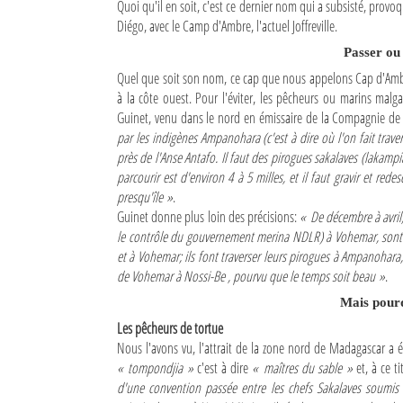
Quoi qu'il en soit, c'est ce dernier nom qui a subsisté, pro
Diégo, avec le Camp d'Ambre, l'actuel Joffreville.
Passer ou
Quel que soit son nom, ce cap que nous appelons Cap d'Ambre
à la côte ouest. Pour l'éviter, les pêcheurs ou marins malg
Guinet, venu dans le nord en émissaire de la Compagnie de
par les indigènes Ampanohara (c'est à dire où l'on fait travers
près de l'Anse Antafo. Il faut des pirogues sakalaves (lakamp
parcourir est d'environ 4 à 5 milles, et il faut gravir et r
presqu'île »
.
Guinet donne plus loin des précisions:
« De décembre à avril
le contrôle du gouvernement merina NDLR) à Vohemar, sont p
et à Vohemar; ils font traverser leurs pirogues à Ampanohara, e
de Vohemar à Nossi-Be , pourvu que le temps soit beau »
.
Mais pourq
Les pêcheurs de tortue
Nous l'avons vu, l'attrait de la zone nord de Madagascar a ét
« tompondjia »
c'est à dire
« maîtres du sable »
et, à ce t
d'une convention passée entre les chefs Sakalaves soumis