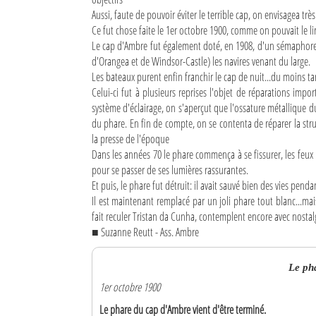
Aussi, faute de pouvoir éviter le terrible cap, on envisagea trè
Ce fut chose faite le 1er octobre 1900, comme on pouvait le lir
Le cap d'Ambre fut également doté, en 1908, d'un sémaphore r
d'Orangea et de Windsor-Castle) les navires venant du large.
Les bateaux purent enfin franchir le cap de nuit...du moins t
Celui-ci fut à plusieurs reprises l'objet de réparations 
système d'éclairage, on s'aperçut que l'ossature métallique du
du phare. En fin de compte, on se contenta de réparer la stru
la presse de l'époque
Dans les années 70 le phare commença à se fissurer, les feux n
pour se passer de ses lumières rassurantes.
Et puis, le phare fut détruit: il avait sauvé bien des vies pen
Il est maintenant remplacé par un joli phare tout blanc...mai
fait reculer Tristan da Cunha, contemplent encore avec nostal
■ Suzanne Reutt - Ass. Ambre
Le ph
1er octobre 1900
Le phare du cap d'Ambre vient d'être terminé.