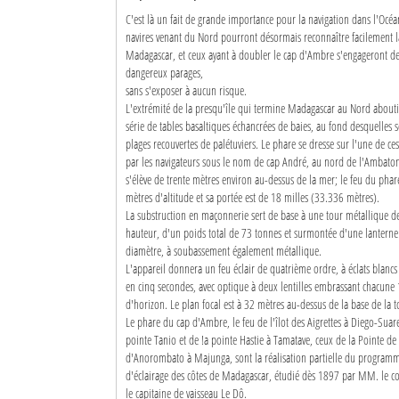
C'est là un fait de grande importance pour la navigation dans l'Océa
navires venant du Nord pourront désormais reconnaître facilement l
Madagascar, et ceux ayant à doubler le cap d'Ambre s'engageront de
dangereux parages,
sans s'exposer à aucun risque.
L'extrémité de la presqu'île qui termine Madagascar au Nord abouti
série de tables basaltiques échancrées de baies, au fond desquelles s
plages recouvertes de palétuviers. Le phare se dresse sur l'une de ces
par les navigateurs sous le nom de cap André, au nord de l'Ambaton
s'élève de trente mètres environ au-dessus de la mer; le feu du phare
mètres d'altitude et sa portée est de 18 milles (33.336 mètres).
La substruction en maçonnerie sert de base à une tour métallique 
hauteur, d'un poids total de 73 tonnes et surmontée d'une lanterne
diamètre, à soubassement également métallique.
L'appareil donnera un feu éclair de quatrième ordre, à éclats blancs 
en cinq secondes, avec optique à deux lentilles embrassant chacune
d'horizon. Le plan focal est à 32 mètres au-dessus de la base de la t
Le phare du cap d'Ambre, le feu de l'îlot des Aigrettes à Diego-Suare
pointe Tanio et de !a pointe Hastie à Tamatave, ceux de la Pointe de
d'Anorombato à Majunga, sont la réalisation partielle du program
d'éclairage des côtes de Madagascar, étudié dès 1897 par MM. le c
le capitaine de vaisseau Le Dô.