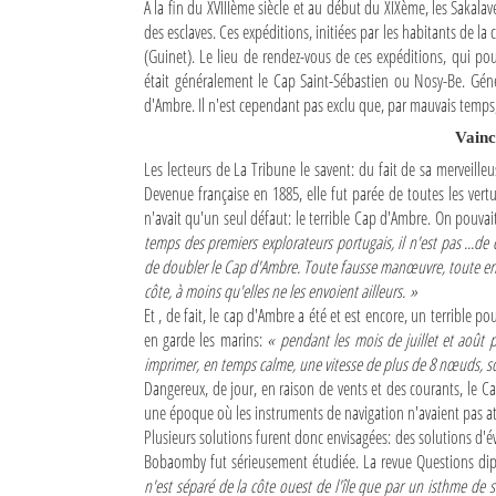
A la fin du XVIIIème siècle et au début du XIXème, les Saka
des esclaves. Ces expéditions, initiées par les habitants de la c
(Guinet). Le lieu de rendez-vous de ces expéditions, qui po
était généralement le Cap Saint-Sébastien ou Nosy-Be. Généra
d'Ambre. Il n'est cependant pas exclu que, par mauvais temps,
Vainc
Les lecteurs de La Tribune le savent: du fait de sa merveilleu
Devenue française en 1885, elle fut parée de toutes les vert
n'avait qu'un seul défaut: le terrible Cap d'Ambre. On pouvai
temps des premiers explorateurs portugais, il n'est pas ...de 
de doubler le Cap d'Ambre. Toute fausse manœuvre, toute erreur
côte, à moins qu'elles ne les envoient ailleurs. »
Et , de fait, le cap d'Ambre a été et est encore, un terrible p
en garde les marins:
« pendant les mois de juillet et août p
imprimer, en temps calme, une vitesse de plus de 8 nœuds, so
Dangereux, de jour, en raison de vents et des courants, le Cap
une époque où les instruments de navigation n'avaient pas at
Plusieurs solutions furent donc envisagées: des solutions d'é
Bobaomby fut sérieusement étudiée. La revue Questions dipl
n'est séparé de la côte ouest de l'île que par un isthme de s